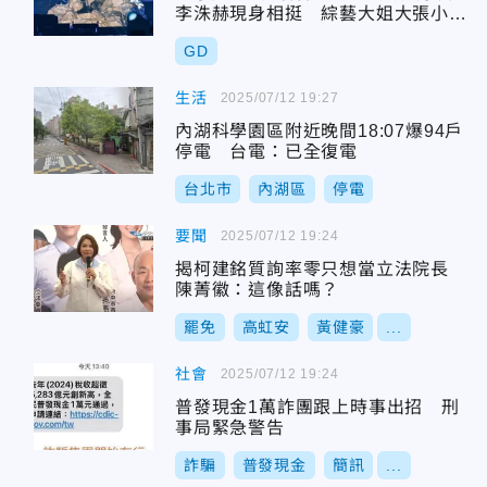
李洙赫現身相挺 綜藝大姐大張小燕
也來了
GD
生活
2025/07/12 19:27
內湖科學園區附近晚間18:07爆94戶
停電 台電：已全復電
台北市
內湖區
停電
要聞
2025/07/12 19:24
揭柯建銘質詢率零只想當立法院長
陳菁徽：這像話嗎？
罷免
高虹安
黃健豪
...
社會
2025/07/12 19:24
普發現金1萬詐團跟上時事出招 刑
事局緊急警告
詐騙
普發現金
簡訊
...