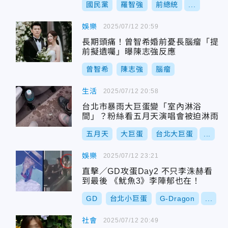
國民黨
羅智強
前總統
...
娛樂
2025/07/12 20:59
長期頭痛！曾智希婚前憂長腦瘤「提
前擬遺囑」曝陳志強反應
曾智希
陳志強
腦瘤
生活
2025/07/12 20:58
台北市暴雨大巨蛋變「室內淋浴
間」？粉絲看五月天演唱會被迫淋雨
五月天
大巨蛋
台北大巨蛋
...
娛樂
2025/07/12 23:21
直擊／GD攻蛋Day2 不只李洙赫看
到最後 《魷魚3》李陣郁也在！
GD
台北小巨蛋
G-Dragon
...
社會
2025/07/12 20:49