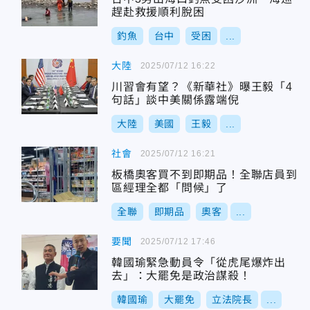
趕赴救援順利脫困
釣魚
台中
受困
...
大陸
2025/07/12 16:22
川習會有望？《新華社》曝王毅「4
句話」談中美關係露端倪
大陸
美國
王毅
...
社會
2025/07/12 16:21
板橋奧客買不到即期品！全聯店員到
區經理全都「問候」了
全聯
即期品
奧客
...
要聞
2025/07/12 17:46
韓國瑜緊急動員令「從虎尾爆炸出
去」：大罷免是政治謀殺！
韓國瑜
大罷免
立法院長
...