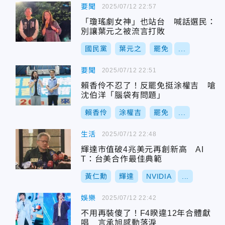
要聞
2025/07/12 22:57
「瓊瑤劇女神」也站台 喊話選民：
別讓葉元之被流言打敗
國民黨
葉元之
罷免
...
要聞
2025/07/12 22:51
賴香伶不忍了！反罷免挺涂權吉 嗆
沈伯洋「腦袋有問題」
賴香伶
涂權吉
罷免
...
生活
2025/07/12 22:48
輝達市值破4兆美元再創新高 AI
T：台美合作最佳典範
黃仁勳
輝達
NVIDIA
...
娛樂
2025/07/12 22:42
不用再裝傻了！F4睽違12年合體獻
唱 言承旭感動落淚