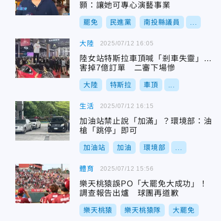
顥：讓她可專心演藝事業
罷免
民進黨
南投縣議員
...
大陸
2025/07/12 16:05
陸女站特斯拉車頂喊「剎車失靈」…
害掉7億訂單 二審下場慘
大陸
特斯拉
車頂
...
生活
2025/07/12 16:15
加油站禁止說「加滿」？環境部：油
槍「跳停」即可
加油站
加油
環境部
...
體育
2025/07/12 15:56
樂天桃猿誤PO「大罷免大成功」！
調查報告出爐 球團再道歉
樂天桃猿
樂天桃猿隊
大罷免