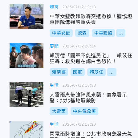
體育
2025/07/12 19:13
中華女籃教練歐森突遭撤換！籃協坦
承團隊溝通嚴重失靈
中華女籃
歐森
中華籃協
...
要聞
2025/07/12 20:34
賴清德「國軍不能進民宅」 賴苡任
狂轟：救災還在講白色恐怖！
賴清德
國軍
賴苡任
...
生活
2025/07/12 18:38
大雷雨夾帶強陣風來襲！氣象署示
警：北北基地區嚴防
大雷雨
中央氣象署
生活
2025/07/12 18:30
閃電雨勢增強！台北市政府急發天氣