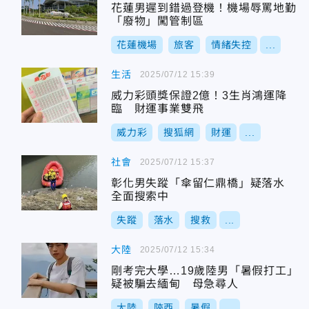
花蓮男遲到錯過登機！機場辱罵地勤
「廢物」闖管制區
花蓮機場
旅客
情緒失控
...
生活
2025/07/12 15:39
威力彩頭獎保證2億！3生肖鴻運降
臨 財運事業雙飛
威力彩
搜狐網
財運
...
社會
2025/07/12 15:37
彰化男失蹤「傘留仁鼎橋」疑落水
全面搜索中
失蹤
落水
搜救
...
大陸
2025/07/12 15:34
剛考完大學…19歲陸男「暑假打工」
疑被騙去緬甸 母急尋人
大陸
陝西
暑假
...