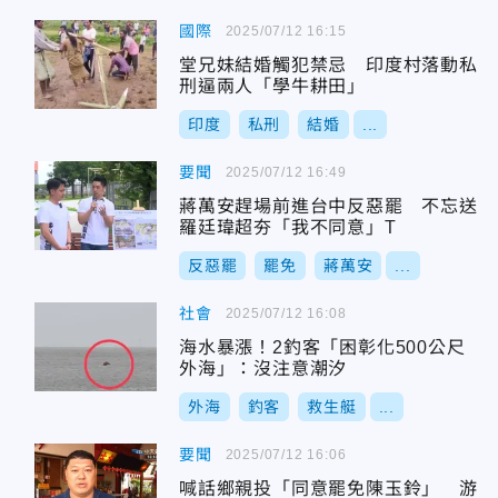
國際
2025/07/12 16:15
堂兄妹結婚觸犯禁忌 印度村落動私
刑逼兩人「學牛耕田」
印度
私刑
結婚
...
要聞
2025/07/12 16:49
蔣萬安趕場前進台中反惡罷 不忘送
羅廷瑋超夯「我不同意」T
反惡罷
罷免
蔣萬安
...
社會
2025/07/12 16:08
海水暴漲！2釣客「困彰化500公尺
外海」：沒注意潮汐
外海
釣客
救生艇
...
要聞
2025/07/12 16:06
喊話鄉親投「同意罷免陳玉鈴」 游