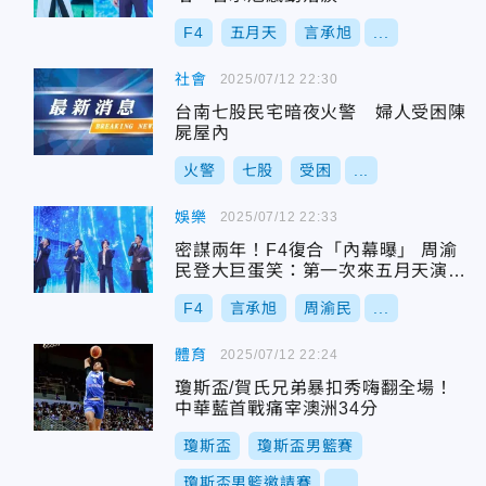
F4
五月天
言承旭
...
社會
2025/07/12 22:30
台南七股民宅暗夜火警 婦人受困陳
屍屋內
火警
七股
受困
...
娛樂
2025/07/12 22:33
密謀兩年！F4復合「內幕曝」 周渝
民登大巨蛋笑：第一次來五月天演唱
會
F4
言承旭
周渝民
...
體育
2025/07/12 22:24
瓊斯盃/賀氏兄弟暴扣秀嗨翻全場！
中華藍首戰痛宰澳洲34分
瓊斯盃
瓊斯盃男籃賽
瓊斯盃男籃邀請賽
...