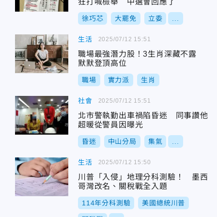
狂打喊檢舉 中選會回應了
徐巧芯
大罷免
立委
...
生活
2025/07/12 15:51
職場最強潛力股！3生肖深藏不露
默默登頂高位
職場
實力派
生肖
社會
2025/07/12 15:51
北市警執勤出車禍陷昏迷 同事讚他
超暖從警員因曝光
昏迷
中山分局
集氣
...
生活
2025/07/12 15:50
川普「入侵」地理分科測驗！ 墨西
哥灣改名、關稅戰全入題
114年分科測驗
美國總統川普