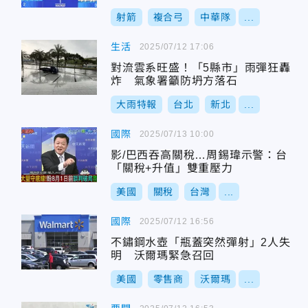
射箭
複合弓
中華隊
...
生活
2025/07/12 17:06
對流雲系旺盛！「5縣市」雨彈狂轟
炸 氣象署籲防坍方落石
大雨特報
台北
新北
...
國際
2025/07/13 10:00
影/巴西吞高關稅…周錫瑋示警：台
「關稅+升值」雙重壓力
美國
關稅
台灣
...
國際
2025/07/12 16:56
不鏽鋼水壺「瓶蓋突然彈射」2人失
明 沃爾瑪緊急召回
美國
零售商
沃爾瑪
...