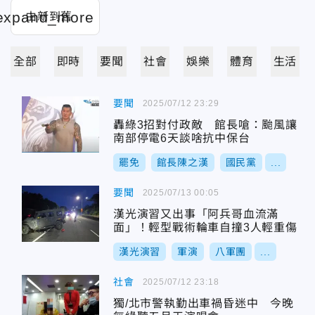
全部
即時
要聞
社會
娛樂
體育
生活
要聞
2025/07/12 23:29
轟綠3招對付政敵 館長嗆：颱風讓
南部停電6天談啥抗中保台
罷免
館長陳之漢
國民黨
...
要聞
2025/07/13 00:05
漢光演習又出事「阿兵哥血流滿
面」！輕型戰術輪車自撞3人輕重傷
漢光演習
軍演
八軍團
...
社會
2025/07/12 23:18
獨/北市警執勤出車禍昏迷中 今晚