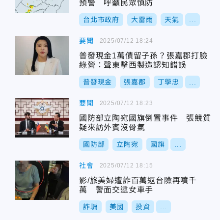
預警 呼籲民眾慎防
台北市政府
大雷雨
天氣
...
要聞
2025/07/12 18:24
普發現金1萬債留子孫？張嘉郡打臉
綠營：聲東擊西製造認知錯誤
普發現金
張嘉郡
丁學忠
...
要聞
2025/07/12 18:23
國防部立陶宛國旗倒置事件 張競質
疑來訪外賓沒骨氣
國防部
立陶宛
國旗
...
社會
2025/07/12 18:15
影/旅美婦遭詐百萬返台險再噴千
萬 警面交逮女車手
詐騙
美國
投資
...