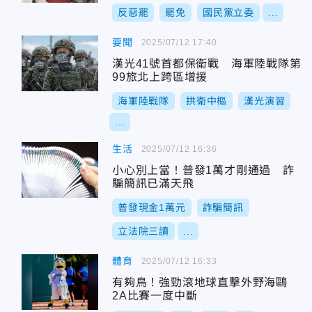
反惡罷
罷免
國民黨立委
...
要聞
2025/07/12 17:40
漢光41號首都保衛戰 海軍陸戰隊第
99旅北上跨區增援
海軍陸戰隊
拱衛中樞
漢光演習
...
生活
2025/07/12 16:36
小心別上當！普發1萬才剛通過 詐
騙簡訊已滿天飛
普發現金1萬元
詐騙簡訊
立法院三讀
...
體育
2025/07/12 16:33
有夠鳥！強勁滾地球直擊外野海鷗
2A比賽一度中斷