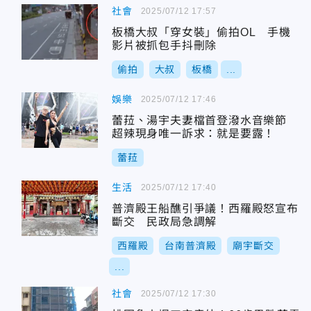
社會
2025/07/12 17:57
板橋大叔「穿女裝」偷拍OL 手機
影片被抓包手抖刪除
偷拍
大叔
板橋
...
娛樂
2025/07/12 17:46
蕾菈、湯宇夫妻檔首登潑水音樂節
超辣現身唯一訴求：就是要露！
蕾菈
生活
2025/07/12 17:40
普濟殿王船醮引爭議！西羅殿怒宣布
斷交 民政局急調解
西羅殿
台南普濟殿
廟宇斷交
...
社會
2025/07/12 17:30