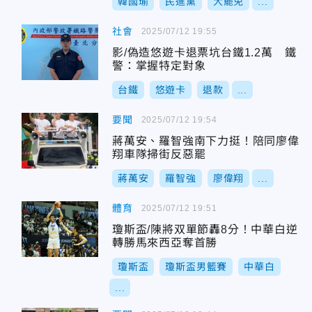
韓國瑜
民進黨
大罷免
...
社會
2025/07/12 19:55
影/偽造悠遊卡退票坑台鐵1.2萬 鐵
警：掌握特定對象
台鐵
悠遊卡
退款
...
要聞
2025/07/12 19:54
蔣萬安、羅智強南下力挺！陪同廖偉
翔車隊掃街反惡罷
蔣萬安
羅智強
廖偉翔
...
體育
2025/07/12 19:51
瓊斯盃/陳將双單節轟8分！中華白逆
轉勝馬來西亞奪首勝
瓊斯盃
瓊斯盃男籃賽
中華白
...