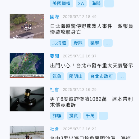
美國職棒
2A
海鷗
...
國際
2025/07/12 18:49
日北海道驚傳野熊襲人事件 派報員
慘遭攻擊身亡
北海道
野熊
襲擊
...
要聞
2025/07/12 16:37
出門小心！台北市發布重大天氣警示
氣象
陽明山
台北市政府
...
社會
2025/07/12 16:29
男子6度遭詐慘噴1062萬 連本帶利
求償竟敗訴
詐騙
投資
千萬
...
社會
2025/07/12 16:22
台中3男出海口釣魚受困沙洲 海巡