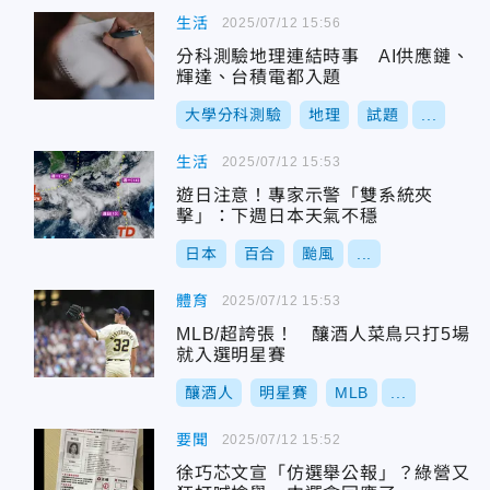
生活
2025/07/12 15:56
分科測驗地理連結時事 AI供應鏈、
輝達、台積電都入題
大學分科測驗
地理
試題
...
生活
2025/07/12 15:53
遊日注意！專家示警「雙系統夾
擊」：下週日本天氣不穩
日本
百合
颱風
...
體育
2025/07/12 15:53
MLB/超誇張！ 釀酒人菜鳥只打5場
就入選明星賽
釀酒人
明星賽
MLB
...
要聞
2025/07/12 15:52
徐巧芯文宣「仿選舉公報」？綠營又