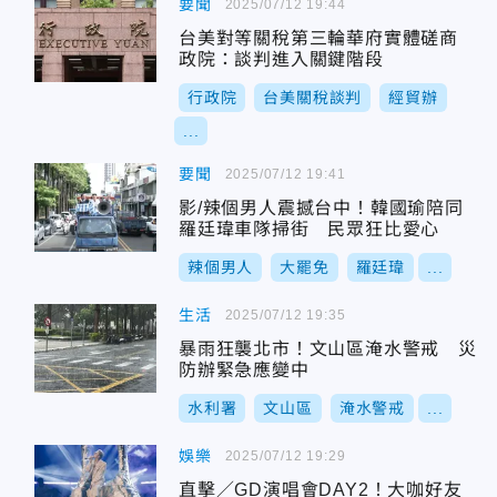
要聞
2025/07/12 19:44
台美對等關稅第三輪華府實體磋商
政院：談判進入關鍵階段
行政院
台美關稅談判
經貿辦
...
要聞
2025/07/12 19:41
影/辣個男人震撼台中！韓國瑜陪同
羅廷瑋車隊掃街 民眾狂比愛心
辣個男人
大罷免
羅廷瑋
...
生活
2025/07/12 19:35
暴雨狂襲北市！文山區淹水警戒 災
防辦緊急應變中
水利署
文山區
淹水警戒
...
娛樂
2025/07/12 19:29
直擊／GD演唱會DAY2！大咖好友