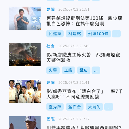
要聞
2025/07/12 21:51
柯建銘想復辟刑法第100條 趙少康
批白色恐怖：在搞什麼鬼啊
民進黨
柯建銘
刑法100條
...
社會
2025/07/12 21:49
影/新店鐵皮工廠火警 烈焰濃煙竄
天警消灌救
火警
工廠
鐵皮
...
要聞
2025/07/12 21:41
影/盧秀燕宣布「藍白合了」 率7千
人高呼：不同意總統亂搞
盧秀燕
藍白合
大罷免
...
國際
2025/07/12 21:17
川普再發信函！對歐盟墨西哥開徵3