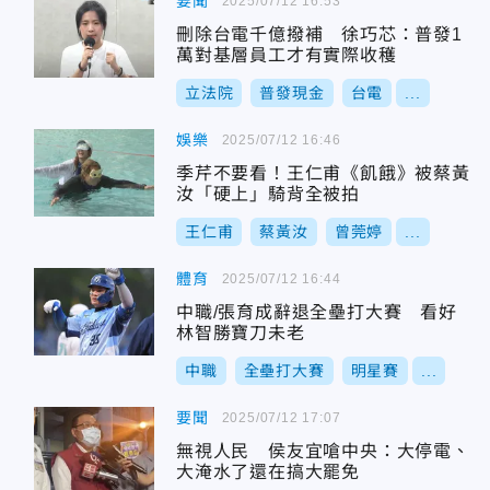
要聞
2025/07/12 16:53
刪除台電千億撥補 徐巧芯：普發1
萬對基層員工才有實際收穫
立法院
普發現金
台電
...
娛樂
2025/07/12 16:46
季芹不要看！王仁甫《飢餓》被蔡黃
汝「硬上」騎背全被拍
王仁甫
蔡黃汝
曾莞婷
...
體育
2025/07/12 16:44
中職/張育成辭退全壘打大賽 看好
林智勝寶刀未老
中職
全壘打大賽
明星賽
...
要聞
2025/07/12 17:07
無視人民 侯友宜嗆中央：大停電、
大淹水了還在搞大罷免