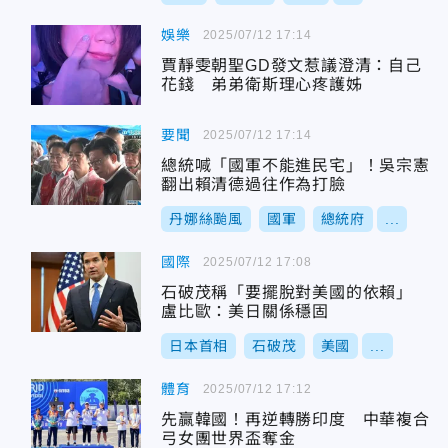
娛樂
2025/07/12 17:14
賈靜雯朝聖GD發文惹議澄清：自己
花錢 弟弟衛斯理心疼護姊
要聞
2025/07/12 17:14
總統喊「國軍不能進民宅」！吳宗憲
翻出賴清德過往作為打臉
丹娜絲颱風
國軍
總統府
...
國際
2025/07/12 17:08
石破茂稱「要擺脫對美國的依賴」
盧比歐：美日關係穩固
日本首相
石破茂
美國
...
體育
2025/07/12 17:12
先贏韓國！再逆轉勝印度 中華複合
弓女團世界盃奪金