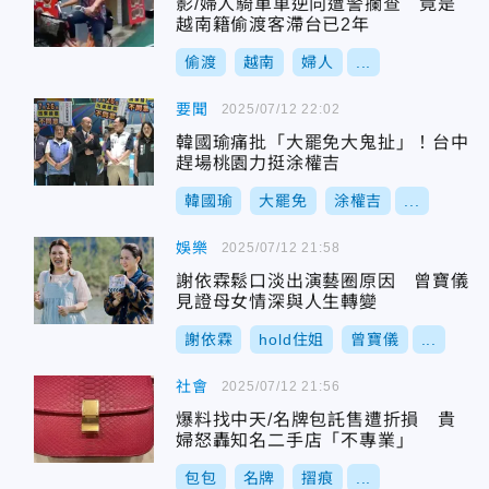
影/婦人騎單車逆向遭警攔查 竟是
越南籍偷渡客滯台已2年
偷渡
越南
婦人
...
要聞
2025/07/12 22:02
韓國瑜痛批「大罷免大鬼扯」！台中
趕場桃園力挺涂權吉
韓國瑜
大罷免
涂權吉
...
娛樂
2025/07/12 21:58
謝依霖鬆口淡出演藝圈原因 曾寶儀
見證母女情深與人生轉變
謝依霖
hold住姐
曾寶儀
...
社會
2025/07/12 21:56
爆料找中天/名牌包託售遭折損 貴
婦怒轟知名二手店「不專業」
包包
名牌
摺痕
...