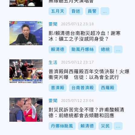
無緣聽五月天演唱會
五月天
昏迷
員警
...
要聞
2025/07/12 23:18
影/賴清德台南勘災超冷血！謝寒
冰：礦工之子沒感同身受？
賴清德
颱風丹娜絲
總統
...
生活
2025/07/12 23:17
普濟殿與西羅殿百年交情決裂！火爆
衝突片曝 信徒：以為會全武行
普濟殿
台南普濟殿
西羅殿
要聞
2025/07/12 23:04
對災民訴苦完全不理？許甫酸賴清
德：前總統都會去傾聽和回應
丹娜絲颱風
賴清德
災民
...