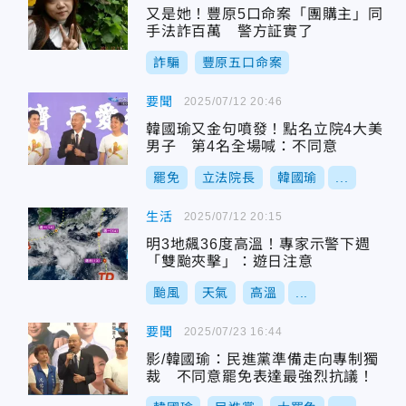
又是她！豐原5口命案「團購主」同
手法詐百萬 警方証實了
詐騙
豐原五口命案
要聞
2025/07/12 20:46
韓國瑜又金句噴發！點名立院4大美
男子 第4名全場喊：不同意
罷免
立法院長
韓國瑜
...
生活
2025/07/12 20:15
明3地飆36度高溫！專家示警下週
「雙颱夾擊」：遊日注意
颱風
天氣
高溫
...
要聞
2025/07/23 16:44
影/韓國瑜：民進黨準備走向專制獨
裁 不同意罷免表達最強烈抗議！