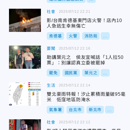
社會
2025/07/12 22:21
影/台南肯德基東門店火警！店內10
人急逃生幸無傷亡
肯德基
火警
消防局
...
要聞
2025/07/12 22:16
助講葉元之 侯友宜喊話「1人拉50
票」：別讓認真立委被罷掉
罷免
國民黨
葉元之
...
生活
2025/07/12 22:14
雙北豪雨特報！汐止累積雨量破95毫
米 低窪地區防淹水
氣象署
台北市
新北市
...
社會
2025/07/12 22:12