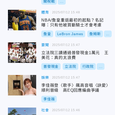
關稅戰
...
體育
2025/07/12 15:48
NBA/詹皇重返最初的起點？名記
曝：只有他被買斷騎士才會考慮
詹皇
LeBron James
詹姆斯
...
要聞
2025/07/12 15:47
立法院三讀通過普發現金1萬元 王
美花：真的太浪費
普發現金
立法院
行政院
...
娛樂
2025/07/12 15:47
李佳薇登〈歌手〉飆高音唱〈訣愛〉
順利晉級 高EQ回應編曲爭議
李佳薇
社會
2025/07/12 15:46