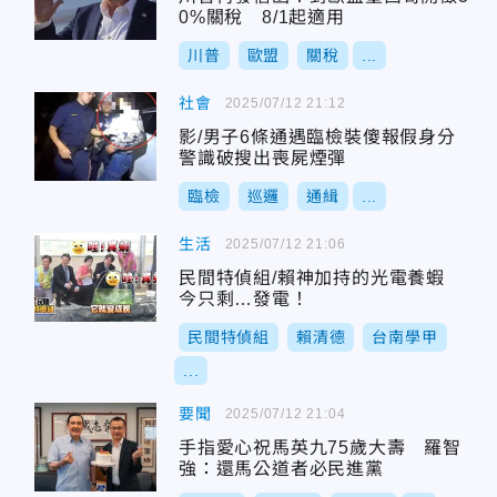
0%關稅 8/1起適用
川普
歐盟
關稅
...
社會
2025/07/12 21:12
影/男子6條通遇臨檢裝傻報假身分
警識破搜出喪屍煙彈
臨檢
巡邏
通緝
...
生活
2025/07/12 21:06
民間特偵組/賴神加持的光電養蝦
今只剩…發電！
民間特偵組
賴清德
台南學甲
...
要聞
2025/07/12 21:04
手指愛心祝馬英九75歲大壽 羅智
強：還馬公道者必民進黨