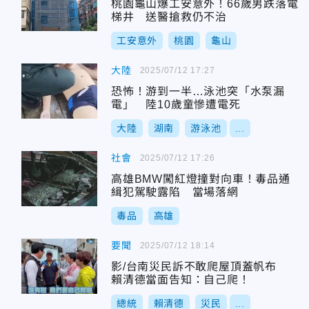
桃園龜山爆工安意外！66歲男跌落電
梯井 送醫搶救仍不治
工安意外
桃園
龜山
大陸
2025/07/12 17:27
恐怖！游到一半…泳池突「水泵漏
電」 陸10歲童慘遭電死
大陸
湖南
游泳池
...
社會
2025/07/12 17:26
高雄BMW闖紅燈撞對向車！毒品通
緝犯駕駛露陷 當場落網
毒品
高雄
要聞
2025/07/12 18:14
影/台南災民訴不敢爬屋頂蓋帆布
賴清德當面告知：自己爬！
總統
賴清德
災民
...