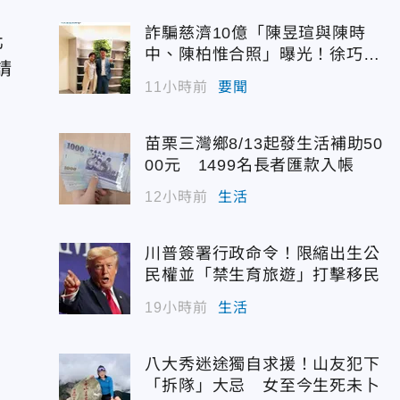
詐騙慈濟10億「陳昱瑄與陳時
北
中、陳柏惟合照」曝光！徐巧芯
請
震撼出手
11小時前
要聞
苗栗三灣鄉8/13起發生活補助50
00元 1499名長者匯款入帳
12小時前
生活
川普簽署行政命令！限縮出生公
民權並「禁生育旅遊」打擊移民
行
19小時前
生活
八大秀迷途獨自求援！山友犯下
「拆隊」大忌 女至今生死未卜