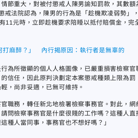
，情節重大，對被付懲戒人陳男諭知罰款，其數額
懲戒法院認為，陳男的行為是「趁機欺凌弱勢」
只有11元時，立即趁機要求陪睡以抵付賠償金，完
何打麻醉？」 內行揭原因：執行者是無辜的
失行為所徵顯的個人人格圖像，已嚴重損害檢察官
」的信任，因此原判決劃定本案懲戒種類上限為罰
過輕，尚非妥適，已無可維持。
察官職務，轉任新北地檢署檢察事務官。對此，網
：請問檢察事務官是什麼很賤的工作嗎？這種人直
跟這種人當同事，事務官也不想好嗎？」