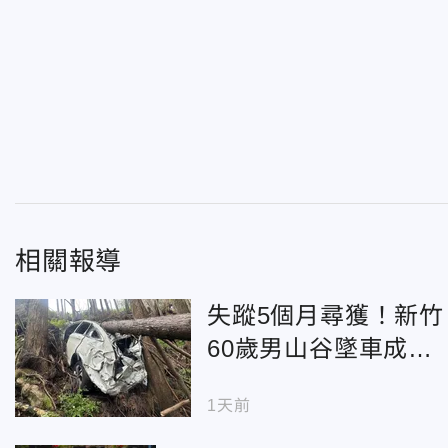
相關報導
失蹤5個月尋獲！新竹
60歲男山谷墜車成白
骨 警方報請相驗
1天前