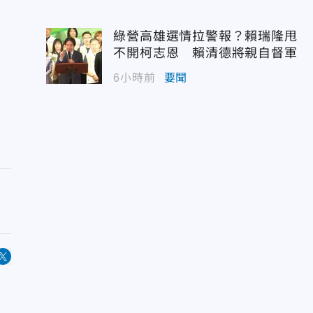
綠營高雄選情拉警報？賴瑞隆甩
不開柯志恩 賴清德將親自督軍
6小時前
要聞