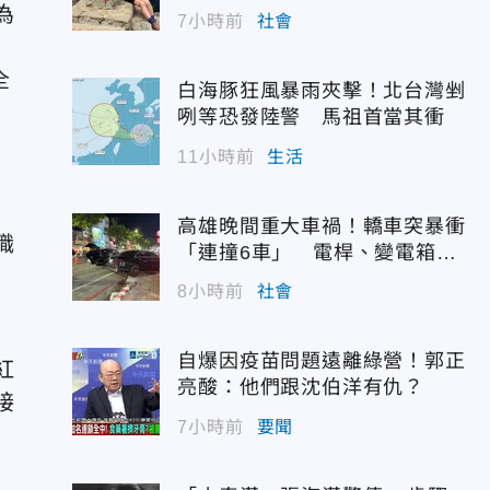
為
7小時前
社會
，
全
白海豚狂風暴雨夾擊！北台灣剉
咧等恐發陸警 馬祖首當其衝
11小時前
生活
高雄晚間重大車禍！轎車突暴衝
職
「連撞6車」 電桿、變電箱全
遭殃
8小時前
社會
自爆因疫苗問題遠離綠營！郭正
紅
亮酸：他們跟沈伯洋有仇？
接
7小時前
要聞