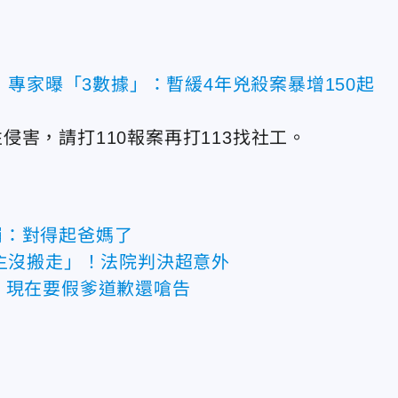
專家曝「3數據」：暫緩4年兇殺案暴增150起
害，請打110報案再打113找社工。
崩：對得起爸媽了
屋主沒搬走」！法院判決超意外
 現在要假爹道歉還嗆告