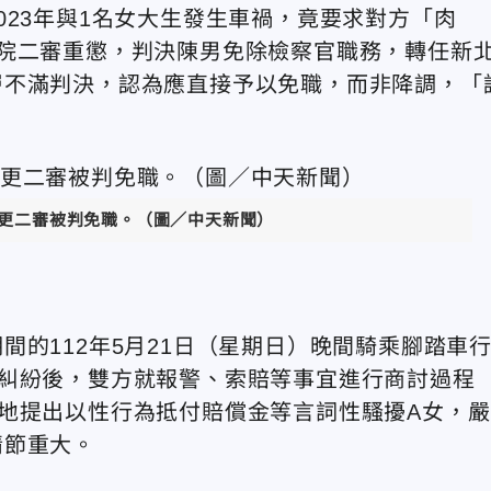
023年與1名女大生發生車禍，竟要求對方「肉
院二審重懲，判決陳男免除檢察官職務，轉任新
層不滿判決，認為應直接予以免職，而非降調，「
日更二審被判免職。（圖／中天新聞）
的112年5月21日（星期日）晚間騎乘腳踏車
車糾紛後，雙方就報警、索賠等事宜進行商討過程
地提出以性行為抵付賠償金等言詞性騷擾A女，嚴
情節重大。