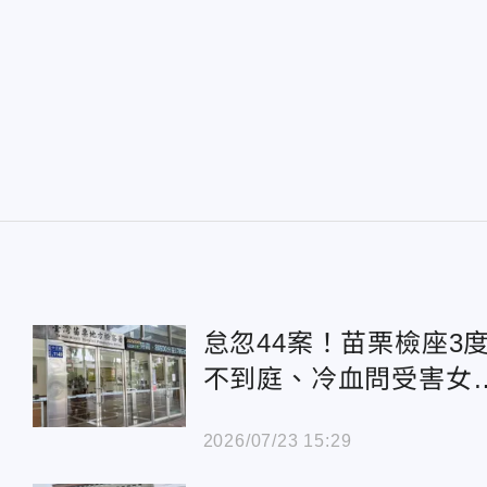
怠忽44案！苗栗檢座3
不到庭、冷血問受害
遭懲戒
2026/07/23 15:29