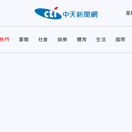
星
熱門
要聞
社會
娛樂
體育
生活
國際