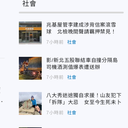
社會
兆基屋管李建成涉背信案滾雪
球 北檢晚間聲請羈押禁見！
7小時前
社會
影/新北五股聯結車自撞分隔島
司機酒測值爆表遭送辦
7小時前
社會
度
八大秀迷途獨自求援！山友犯下
女
「拆隊」大忌 女至今生死未卜
7小時前
社會