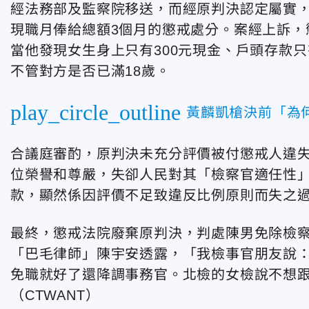
經法務部及監察院移送，而經原判決認定屬實
現職月俸給總額3個月的懲戒處分。案經上訴，
當他發現女生身上只有300元現金、戶頭存款
不管對方是否已滿18歲。
play_circle_outline
黃麟凱槍決前「為
合議庭審酌，原判決未充分評價被付懲戒人違
位榮譽和尊嚴，失卻人民對其「檢察官適任性
款，顯然係因評價不足致違反比例原則而失之
最終，懲戒法院廢棄原判決，判處陳男免除檢
「巴毛律師」陳宇安透露，「我檢事官朋友說
免職就好了還降調事務官。北檢的女檢說不想
（CTWANT）