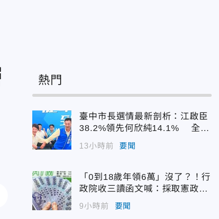
層
熱門
臺中市長選情最新剖析：江啟臣
38.2%領先何欣純14.1% 全世
代支持度全面居首
13小時前
要聞
「0到18歲年領6萬」沒了？！行
政院收三讀函文喊：採取憲政作
為
9小時前
要聞