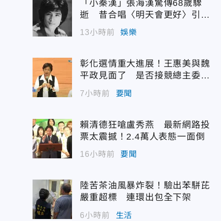
「小秦漢」張海漢驚傳68歲驟
逝 昔合唱〈明天會更好〉引追
憶
13小時前
娛樂
彰化選情重大進展！王惠美與魏
平政見面了 是否接競總主委態
度曝光
7小時前
要聞
賴清德狂嗆盧秀燕 最新網路投
票太震撼！2.4萬人表態一面倒
16小時前
要聞
陸苦茶油風暴炸裂！驗出苯駢芘
嚴重超標 連環出包全下架
6小時前
生活