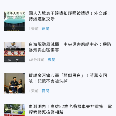
國人入境烏干達遭扣護照被遣返！外交部：
持續連繫交涉
1天前
要聞
白海豚颱風減弱 中央災害應變中心：嚴防
暴潮與山區傷害
48分鐘前
要聞
遭謝金河痛心轟「顛倒黑白」！蔣萬安回
嗆：記憶不會被洗掉
1天前
要聞
血濺湖內！高雄82歲老翁機車失控重摔 電
桿旁慘死檢警相驗