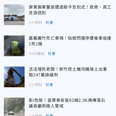
屏東鎢業董座遭虐殺今告別式！政商、員工
含淚送別
1小時前
社會
嘉義義竹死亡車禍！姑姪閃違停遭後車追撞
1死1傷
58分鐘前
社會
活活埋死老闆！新竹挖土機司機填土出事
賠247萬換緩刑
2小時前
社會
影/危險！苗栗泰安苗62線2.3K再傳落石
議員籲用路人警戒
2小時前
社會