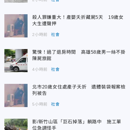
殺人罪嫌重大！產嬰夭折藏屍5天 19歲女
大生遭聲押
2小時前
社會
驚悚！過了退房時間 高雄58歲男一絲不掛
陳屍旅館
4小時前
社會
北市20歲女住處產子夭折 遺體裝袋報案檢
列被告
5小時前
社會
影/新竹山區「巨石掉落」躺路中 施工單
位急調怪手