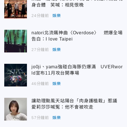
身合體 笑喊：相見恨晚
24分鐘前
娛樂
natori北流飆神曲〈Overdose〉 燃爆全場
告白：I love Taipei
27分鐘前
娛樂
jo0ji、yama強碰白海豚仍爆滿 UVERwor
ld宣布11月攻台開專場
46分鐘前
娛樂
讓助理颱風天站陽台「肉身護植栽」惹議
愛莉莎莎喊冤：他不會被吹走
57分鐘前
娛樂