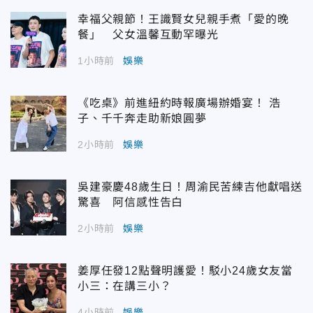
幸福父親節！王識賢女兒親手煮「愛的晚
餐」 父女溫馨互動罕曝光
1小時前
娛樂
《吃桌》前進紐約時報廣場辦婚宴！ 浩
子、千千奔走助新娘圓夢
2小時前
娛樂
吳建豪慶48歲生日！周渝民苦練吉他獻唱送
驚喜 阿信感性告白
2小時前
娛樂
姜厚任發12點聲明護愛！駁小24歲女友當
小三：在講三小？
4小時前
娛樂