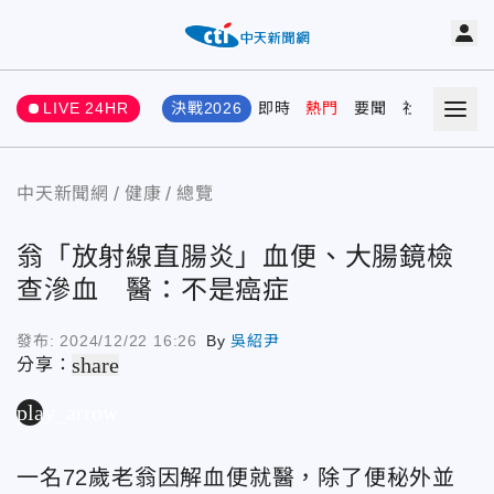
LIVE 24HR
決戰2026
即時
熱門
要聞
社會
娛樂
中天新聞網
健康
總覽
翁「放射線直腸炎」血便、大腸鏡檢
查滲血 醫：不是癌症
發布:
2024/12/22 16:26
By
吳紹尹
share
分享：
play_arrow
一名72歲老翁因解血便就醫，除了便秘外並