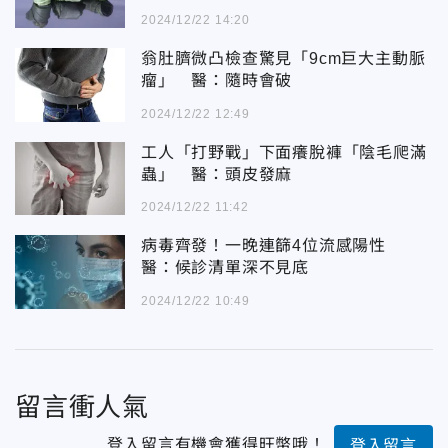
2024/12/22 14:20
翁肚臍微凸檢查驚見「9cm巨大主動脈
瘤」 醫：隨時會破
2024/12/22 12:49
工人「打野戰」下面癢脫褲「陰毛爬滿
蟲」 醫：頭皮發麻
2024/12/22 11:42
病毒齊發！一晚連篩4位流感陽性
醫：候診清單深不見底
2024/12/22 10:49
留言衝人氣
登入留言有機會獲得旺幣哦！
登入留言