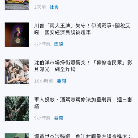
2天前
社會
川普「兩大王牌」失守！伊朗戰爭+關稅反
噬 國安經濟民調被超車
4小時前
國際
沈伯洋市場掃街爆衝突！「幕僚嗆民眾」影
片曝光 網全炸鍋
10小時前
要聞
軍人投敵、酒駕毒駕修法加重刑責 週三審
議
9小時前
要聞
爆黃世杰涉賄選！詹江村曝警方調查進度：