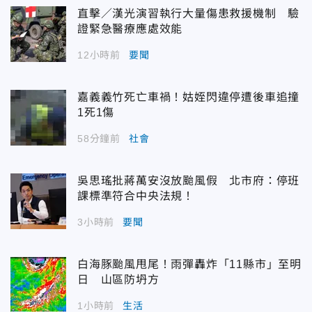
直擊／漢光演習執行大量傷患救援機制 驗
證緊急醫療應處效能
12小時前
要聞
嘉義義竹死亡車禍！姑姪閃違停遭後車追撞
1死1傷
58分鐘前
社會
吳思瑤批蔣萬安沒放颱風假 北市府：停班
課標準符合中央法規！
3小時前
要聞
白海豚颱風甩尾！雨彈轟炸「11縣市」至明
日 山區防坍方
1小時前
生活