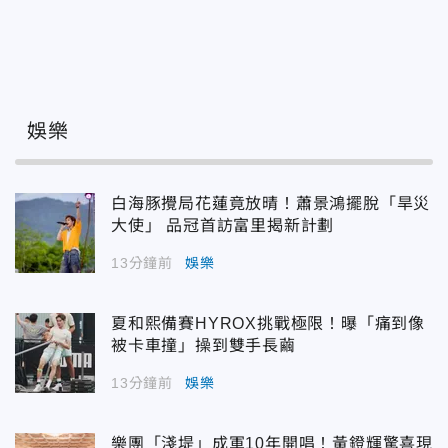
娛樂
白海豚攪局花蓮竟放晴！蕭景鴻擺脫「旱災
大使」 品冠首訪富里揭新計劃
13分鐘前
娛樂
夏和熙備賽HYROX挑戰極限！曝「痛到像
被卡車撞」操到雙手長繭
13分鐘前
娛樂
樂團「淺堤」成軍10年開唱！黃鐙輝驚喜現