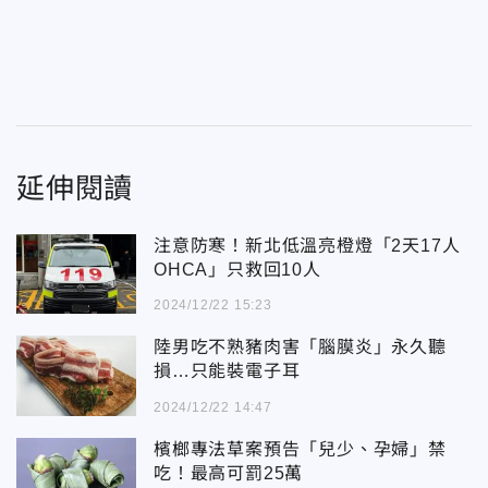
延伸閱讀
注意防寒！新北低溫亮橙燈「2天17人
OHCA」只救回10人
2024/12/22 15:23
陸男吃不熟豬肉害「腦膜炎」永久聽
損…只能裝電子耳
2024/12/22 14:47
檳榔專法草案預告「兒少、孕婦」禁
吃！最高可罰25萬