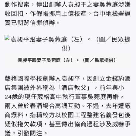
動作搜索，傳出創辦人袁昶平之妻吳菀庭涉嫌
收回扣、作假帳挪用上億校產。台中地檢署證
實已朝背信罪偵辦。
袁昶平跟妻子吳菀庭（左）。
（圖／民眾提供）
葳格國際學校創辦人袁昶平，因創立金錢豹酒
店集團被外界稱為「酒店教父」，前年與小
24歲的現任葳格高中執行董事吳菀庭再婚，
兩人曾於春酒場合高調互動。不過，去年遭廠
商爆料，指稱校方以校園工程整建名義發包後
疑似拖欠款項，甚至傳出協商過程涉及威嚇爭
議，引發關注。