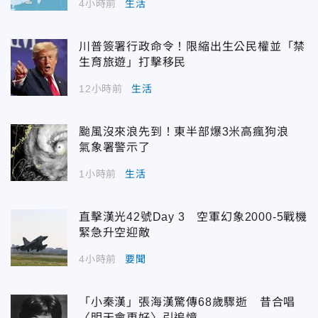
4小時前
生活
川普簽署行政命令！限縮出生公民權並「禁
生育旅遊」打擊移民
12小時前
生活
颱風沒來浪先到！東半部爆3米高瘋狗浪
氣象署警示了
1小時前
生活
直擊漢光42號Day 3 空軍幻象2000-5戰機
緊急升空迎敵
4小時前
要聞
「小秦漢」張海漢驚傳68歲驟逝 昔合唱
〈明天會更好〉引追憶