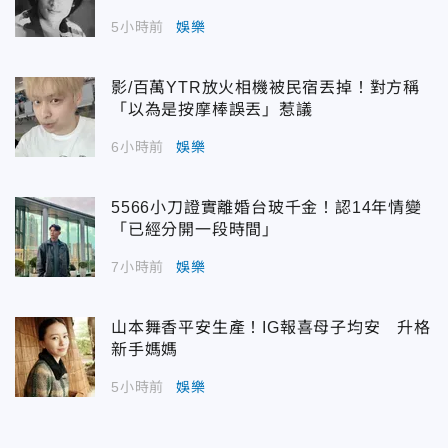
5小時前
娛樂
影/百萬YTR放火相機被民宿丟掉！對方稱
「以為是按摩棒誤丟」惹議
6小時前
娛樂
5566小刀證實離婚台玻千金！認14年情變
「已經分開一段時間」
7小時前
娛樂
山本舞香平安生產！IG報喜母子均安 升格
新手媽媽
5小時前
娛樂