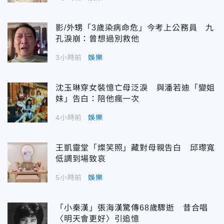
影/外甥「3歲染病命危」今考上公務員 九
孔淚崩：曾想過別救他
3小時前
娛樂
沈玉琳穿女裝憶亡母泛淚 與潘若迪「變姐
妹」告白：陪他瘋一次
4小時前
娛樂
王凱靈堂「燦笑照」藏對母親告白 邱瓈寬
低調到場致哀
5小時前
娛樂
「小秦漢」張海漢驚傳68歲驟逝 昔合唱
〈明天會更好〉引追憶