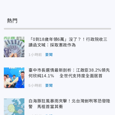
熱門
「0到18歲年領6萬」沒了？！行政院收三
讀函文喊：採取憲政作為
1小時前
要聞
臺中市長選情最新剖析：江啟臣38.2%領先
何欣純14.1% 全世代支持度全面居首
5小時前
要聞
白海豚狂風暴雨夾擊！北台灣剉咧等恐發陸
警 馬祖首當其衝