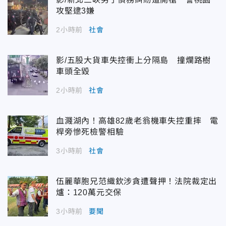
攻堅逮3嫌
2小時前
社會
影/五股大貨車失控衝上分隔島 撞爛路樹
車頭全毀
2小時前
社會
血濺湖內！高雄82歲老翁機車失控重摔 電
桿旁慘死檢警相驗
3小時前
社會
伍麗華胞兄范織欽涉貪遭聲押！法院裁定出
爐：120萬元交保
3小時前
要聞