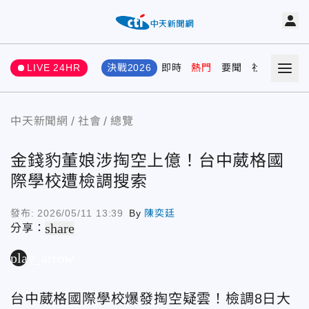
LIVE 24HR
決戰2026
即時
熱門
要聞
社會
娛樂
中天新聞網
社會
總覽
金錢豹董娘涉掏空上億！台中葳格國
際學校遭檢調搜索
發布:
2026/05/11 13:39
By
陳奕廷
share
分享：
play_arrow
台中葳格國際學校爆發掏空疑雲！檢調8日大