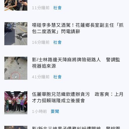
11分鐘前
社會
噁碰李多慧又酒駕！花蓮鄉長室副主任「抓
包二度酒駕」閃電請辭
16分鐘前
社會
影/士林路邊天降麻將牌險砸路人 警調監
視器追來源
41分鐘前
社會
伍麗華胞兄范織欽遭辦貪污 政客爽：上月
才力挺賴瑞隆成立後援會
1小時前
要聞
影/新北三峽男子債務糾紛遭開槍 警桃園