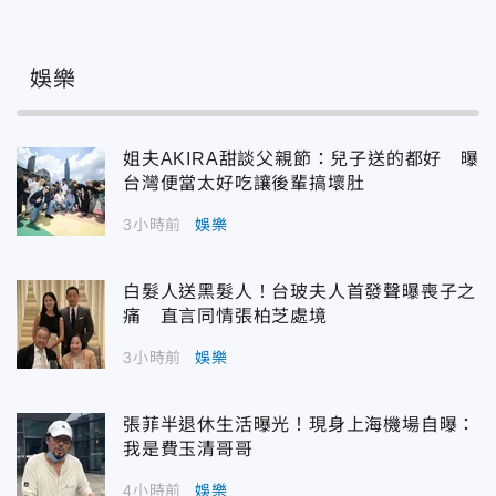
娛樂
姐夫AKIRA甜談父親節：兒子送的都好 曝
台灣便當太好吃讓後輩搞壞肚
3小時前
娛樂
白髮人送黑髮人！台玻夫人首發聲曝喪子之
痛 直言同情張柏芝處境
3小時前
娛樂
張菲半退休生活曝光！現身上海機場自曝：
我是費玉清哥哥
4小時前
娛樂