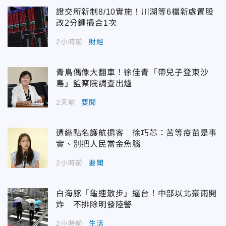
證交所新制8/10實施！川湖等6檔新處置股
改2分鍾撮合1次
2小時前
財經
青鳥偶像大翻車！徐佳青「帶兒子登東沙
島」監察院調查出爐
2天前
要聞
遭綠點名護航掮客 徐巧芯：苦等疫苗是事
實、別把人民當金魚腦
2小時前
要聞
白海豚「龜速散步」逼台！中部以北豪雨開
炸 不排除明發陸警
2小時前
生活