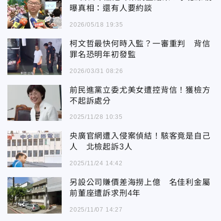
曝真相：還有人要約談
2026/05/18 19:35
柯文哲最快何時入監？一審重判 背信
罪名恐明年初發監
2026/03/31 08:26
前民進黨立委尤美女遭控背信！獲檢方
不起訴處分
2025/11/28 10:35
央廣官網遭入侵案偵結！駭客竟是自己
人 北檢起訴3人
2025/11/24 14:42
另設公司賺價差海撈上億 名佳利金屬
前董座遭訴求刑4年
2025/11/07 14:27