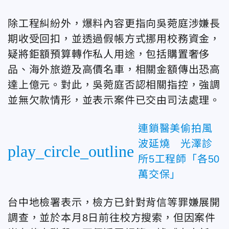
除工程糾紛外，爆料內容更指向吳菀庭涉嫌長
期收受回扣，並透過假帳方式挪用校務資金，
疑將鉅額預算轉作私人用途，包括購置奢侈
品、海外旅遊及高價名車，相關金額傳出恐高
達上億元。對此，吳菀庭否認相關指控，強調
並無欠款情形，並表示案件已交由司法處理。
連鎖醫美偷拍風
波延燒 光澤診
play_circle_outline
所5工程師「各50
萬交保」
台中地檢署表示，檢方已針對背信等罪嫌展開
調查，並於本月8日前往校方搜索，但因案件