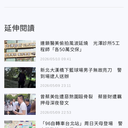
延伸閱讀
連鎖醫美偷拍風波延燒 光澤診所5工
程師「各50萬交保」
2026/05/10 09:41
新北大漢橋下籃球場男子無故亮刀 警
到場逮人送辦
2026/05/09 23:11
曾蔡美佐遭惡煞圍毆骨裂 蔡晉財遭羈
押母深夜發文
2026/05/09 22:53
「96自轉車台北站」周日天母登場 警