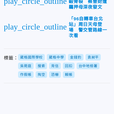
play_circle_outline
毆骨裂 蔡晉財遭
羈押母深夜發文
「96自轉車台北
站」周日天母登
play_circle_outline
場 警交管路線一
次看
葳格國際學校
葳格中學
金錢豹
袁昶平
標籤：
吳菀庭
搜索
背信
回扣
台中地檢署
作假帳
掏空
恐嚇
賴帳