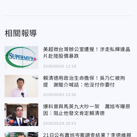
相關報導
美超微台灣辦公室遭搜！涉走私輝達晶
片赴陸股價暴跌
2026/06/30 12:18
賴清德用政治生命擔保！吳乃仁被拘
提 謝龍介喊話：他沒付你要付
2026/06/03 22:36
爆料曾與馬英九大吵一架 蕭旭岑曝原
因：阻止他發文肯定賴清德
2026/05/29 20:53
21日公布蕭旭岑案調查結果？李德維親