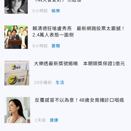
5小時前
娛樂
賴清德狂嗆盧秀燕 最新網路投票太震撼！
2.4萬人表態一面倒
9小時前
要聞
大樂透最新獎號揭曉 本期頭獎保證1億元
29分鐘前
生活
反覆感冒不以為意！48歲女竟確診口咽癌
1天前
健康