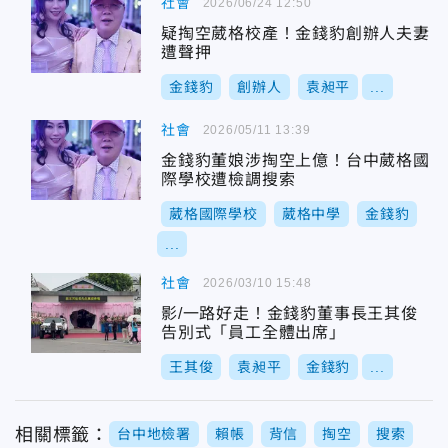
社會
2026/06/24 12:50
疑掏空葳格校產！金錢豹創辦人夫妻
遭聲押
金錢豹
創辦人
袁昶平
...
社會
2026/05/11 13:39
金錢豹董娘涉掏空上億！台中葳格國
際學校遭檢調搜索
葳格國際學校
葳格中學
金錢豹
...
社會
2026/03/10 15:48
影/一路好走！金錢豹董事長王其俊
告別式「員工全體出席」
王其俊
袁昶平
金錢豹
...
相關標籤：
台中地檢署
賴帳
背信
掏空
搜索