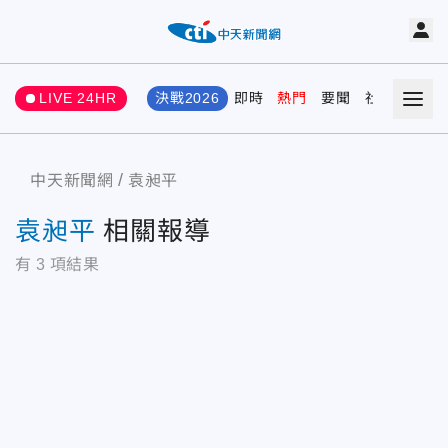
LIVE 24HR
決戰2026
即時
熱門
要聞
社會
娛樂
中天新聞網
袁昶平
袁昶平
相關報導
有
3
項結果