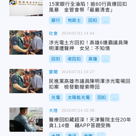
15家銀行全淪陷！逾60行員爆回扣
風暴 金管會祭「最嚴清查」
銀行
地政士
回扣
...
社會
2026/07/31 14:44
涉光電土方回扣！高雄6連霸議員陳
明澤遭聲押 女兒：不知情
回扣
收回扣
高雄
...
要聞
2026/07/31 10:27
民進黨高雄市議員陳明澤涉光電場回
扣案 檢發動搜索帶回
光電
太陽能光電
回扣
...
大陸
2026/07/14 10:36
醫療回扣藏超深！天津醫院主任20年
貪1.14億 藉APP答題受賄