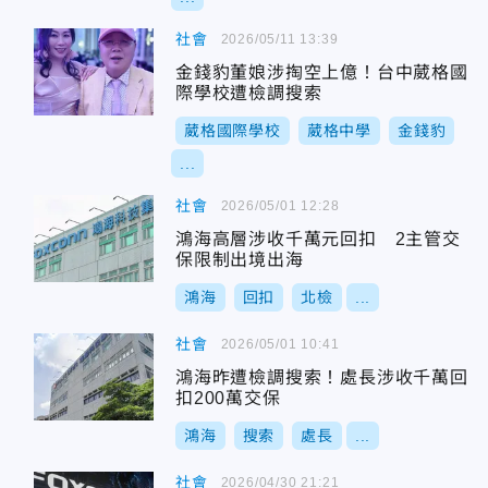
社會
2026/05/11 13:39
金錢豹董娘涉掏空上億！台中葳格國
際學校遭檢調搜索
葳格國際學校
葳格中學
金錢豹
...
社會
2026/05/01 12:28
鴻海高層涉收千萬元回扣 2主管交
保限制出境出海
鴻海
回扣
北檢
...
社會
2026/05/01 10:41
鴻海昨遭檢調搜索！處長涉收千萬回
扣200萬交保
鴻海
搜索
處長
...
社會
2026/04/30 21:21