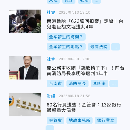
大陸
貪汙
收賄
...
社會
2026/07/13 13:10
南港輪胎「623萬回扣案」定讞！內
鬼老臣胡文埕遭判4年
全案發生的時間？
全案發生的地點？
最高法院
...
社會
2026/06/30 12:06
開公務車收賄「錢放椅子下」！前台
南消防局長李明峯遭判4年半
台南市
消防局長
李明峯
...
財經
2026/06/18 21:58
60名行員遭查！金管會：13家銀行
通報重大偶發
金管會
地政事務所
銀行業務
...