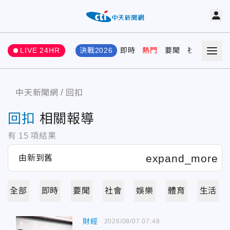
LIVE 24HR
決戰2026
即時
熱門
要聞
社會
娛樂
中天新聞網
回扣
回扣
相關報導
有
15
項結果
全部
即時
要聞
社會
娛樂
體育
生活
財經
2026/08/07 07:48