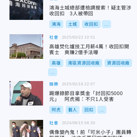
鴻海土城總部遭檢調搜索！疑主管涉
收回扣 3人被帶回
鴻海
土城
收回扣
...
社會
2025/03/22 10:51
高雄焚化爐技工月薪4萬！收回扣開
賓士 爽賺2億手法曝
高雄
南區資源回收廠
資源回收廠
...
娛樂
2025/02/18 22:07
踢爆錄節目拿獎金「討回扣5000
元」 阿虎揭：不只1人受害
阿虎
藝人
回扣
...
社會
2024/08/15 08:30
偶像變內鬼！前「可米小子」團員轉