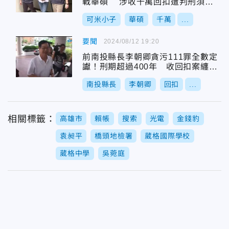
戰華碩 涉收千萬回扣遭判刑須入
獄
可米小子
華碩
千萬
...
要聞
2024/08/12 19:20
前南投縣長李朝卿貪污111罪全數定
讞！刑期超過400年 收回扣案纏訟
12年終落幕
南投縣長
李朝卿
回扣
...
相關標籤：
高雄市
賴帳
搜索
光電
金錢豹
袁昶平
橋頭地檢署
葳格國際學校
葳格中學
吳菀庭