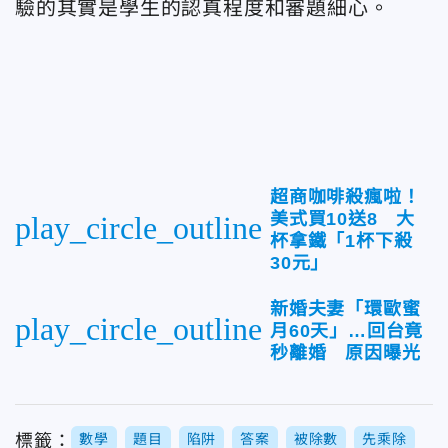
驗的其實是學生的認真程度和審題細心。
超商咖啡殺瘋啦！
美式買10送8 大
play_circle_outline
杯拿鐵「1杯下殺
30元」
新婚夫妻「環歐蜜
play_circle_outline
月60天」…回台竟
秒離婚 原因曝光
標籤：
數學
題目
陷阱
答案
被除數
先乘除