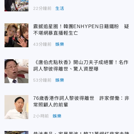
22分鐘前
生活
震撼追星圈！韓團ENHYPEN日籍鐵粉 疑
不堪網暴直播輕生亡
43分鐘前
娛樂
《唐伯虎點秋香》開山刀夫子成絕響！名作
詞人黎彼得離世、驚人資歷曝
53分鐘前
娛樂
76歲香港作詞人黎彼得離世 許家傑慟：非
常照顧人的前輩
2小時前
娛樂