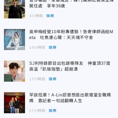
昔涉毒品、家暴風波！韓71萬網紅裴寅圭陳
屍住處 享年36歲
3小時前
娛樂
吳申梅經營10年粉專遭駭！急寄律師函給M
eta 吐焦慮心聲：天天魂不守舍
14小時前
娛樂
SJ利特錄節目出包誤導隊友 神童頂37度
高溫「趴瑜珈墊」超崩潰
17小時前
娛樂
罕談低潮！A-Lin認曾想退出歌壇當全職媽
媽 靠記者一句話翻轉人生
17小時前
娛樂