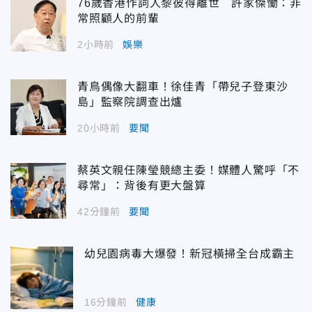
76歲香港作詞人黎彼得離世 許家傑慟：非
常照顧人的前輩
2小時前
娛樂
青鳥偶像大翻車！徐佳青「帶兒子登東沙
島」監察院調查出爐
20小時前
要聞
蔡英文親任陳瑩競總主委！媒體人驚呼「不
尋常」：背後有更大盤算
42分鐘前
要聞
幼兒園病毒大爆發！新冠橫掃全台成霸主
16分鐘前
健康