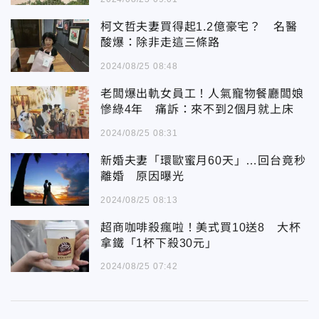
柯文哲夫妻買得起1.2億豪宅？ 名醫
酸爆：除非走這三條路
2024/08/25 08:48
老闆爆出軌女員工！人氣寵物餐廳闆娘
慘綠4年 痛訴：來不到2個月就上床
2024/08/25 08:31
新婚夫妻「環歐蜜月60天」…回台竟秒
離婚 原因曝光
2024/08/25 08:13
超商咖啡殺瘋啦！美式買10送8 大杯
拿鐵「1杯下殺30元」
2024/08/25 07:42