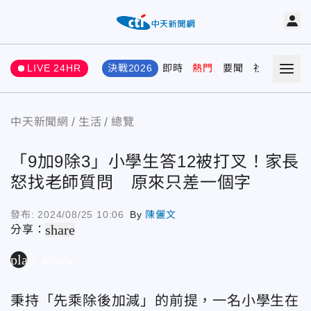
LIVE 24HR
決戰2026
即時
熱門
要聞
社會
娛樂
中天新聞網
生活
總覽
「9加9除3」小學生答12被打叉！家長
怒找老師質問 原來只差一個字
發布:
2024/08/25 10:06
By
陳儷文
share
分享：
play_arrow
秉持「先乘除後加減」的前提，一名小學生在