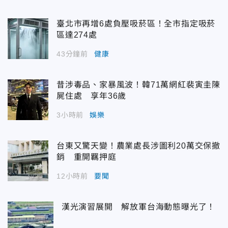
臺北市再增6處負壓吸菸區！全市指定吸菸
區達274處
43分鐘前
健康
昔涉毒品、家暴風波！韓71萬網紅裴寅圭陳
屍住處 享年36歲
3小時前
娛樂
台東又驚天變！農業處長涉圖利20萬交保撤
銷 重開羈押庭
12小時前
要聞
漢光演習展開 解放軍台海動態曝光了！