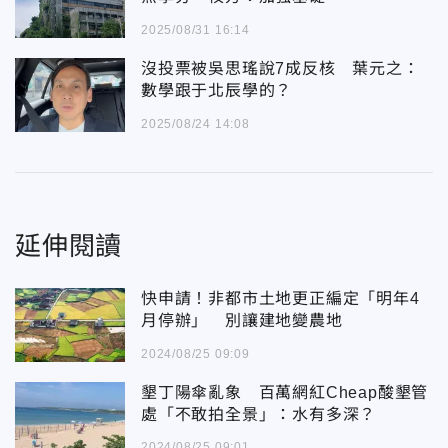
2025/08/31 16:14
沒投票被吳思瑤說7成反核 葉元之：
數學跟于北辰學的？
2025/08/24 14:08
延伸閱讀
快申請！非都市土地更正編定「明年4
月停辦」 別讓建地變農地
2024/08/25 09:09
墾丁陽傘亂象 百萬網紅Cheap酸墾管
處「不敢拍全景」：水有多深？
2024/08/25 09:01