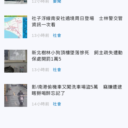
12小時前
要聞
社子浮線南安社遶境周日登場 士林警交管
資訊一次看
13小時前
社會
新北樹林小狗頂樓墜落慘死 飼主疏失遭動
保處開罰1萬5
13小時前
社會
影/南港偷機車又闖洗車場盜5萬 竊嫌遭逮
瞎掰喝醉忘記了
14小時前
社會