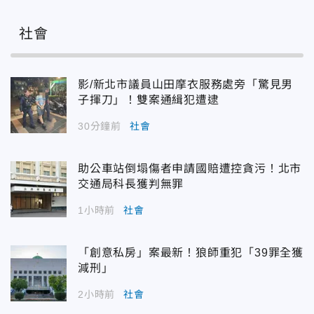
社會
影/新北市議員山田摩衣服務處旁「驚見男
子揮刀」！雙案通緝犯遭逮
30分鐘前
社會
助公車站倒塌傷者申請國賠遭控貪污！北市
交通局科長獲判無罪
1小時前
社會
「創意私房」案最新！狼師重犯「39罪全獲
減刑」
2小時前
社會