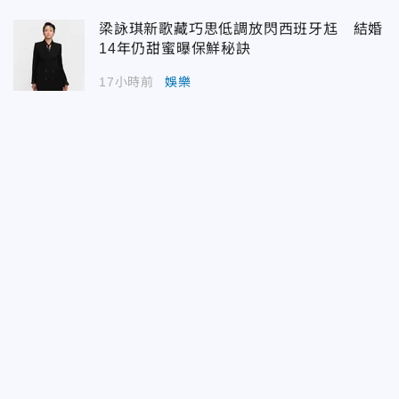
梁詠琪新歌藏巧思低調放閃西班牙尪 結婚
14年仍甜蜜曝保鮮秘訣
17小時前
娛樂