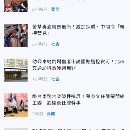
2小時前
要聞
苦茶毒油風暴最新！威加採購、中間商「羈
押禁見」
2小時前
社會
助公車站倒塌傷者申請國賠遭控貪污！北市
交通局科長獲判無罪
1小時前
社會
綠台東整合突破性進展！蔡英文任陳瑩競總
主委 劉櫂豪任總幹事
2天前
要聞