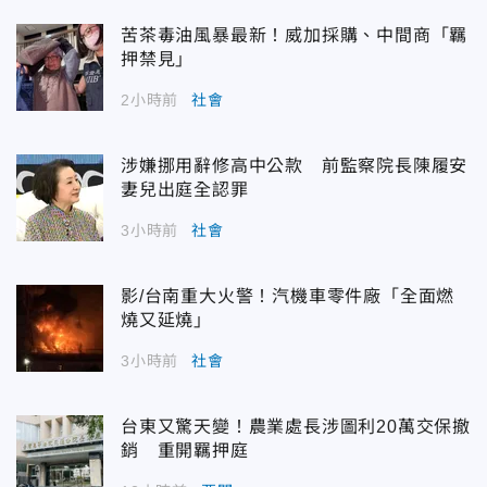
苦茶毒油風暴最新！威加採購、中間商「羈
押禁見」
2小時前
社會
涉嫌挪用辭修高中公款 前監察院長陳履安
妻兒出庭全認罪
3小時前
社會
影/台南重大火警！汽機車零件廠「全面燃
燒又延燒」
3小時前
社會
台東又驚天變！農業處長涉圖利20萬交保撤
銷 重開羈押庭