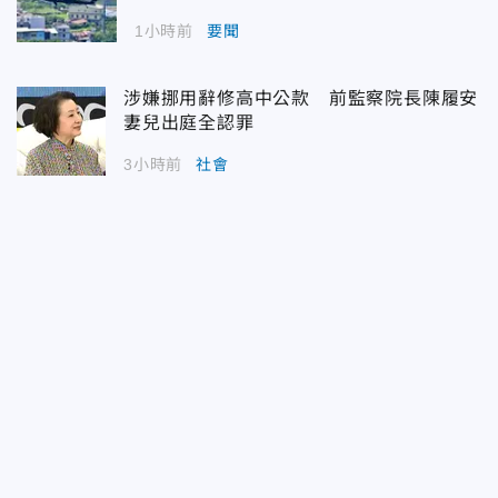
1小時前
要聞
涉嫌挪用辭修高中公款 前監察院長陳履安
妻兒出庭全認罪
3小時前
社會