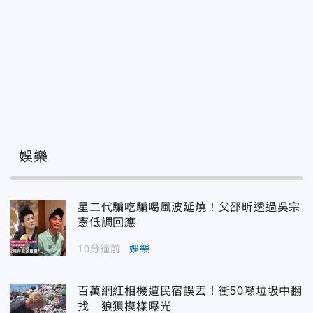
娛樂
星二代騙吃騙喝風波延燒！父邵昕透過吳宗
憲低調回應
10分鐘前
娛樂
百萬網紅相機遭民宿誤丟！衝50噸垃圾中翻
找 狼狽模樣曝光