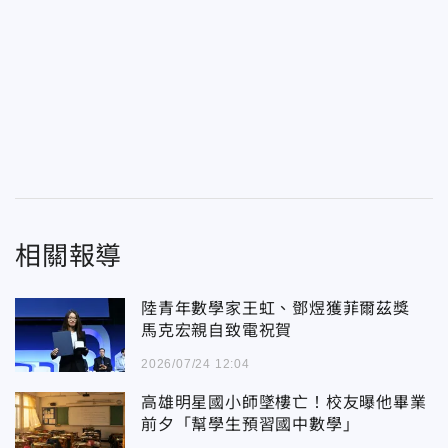
相關報導
陸青年數學家王虹、鄧煜獲菲爾茲獎
馬克宏親自致電祝賀
2026/07/24 12:04
高雄明星國小師墜樓亡！校友曝他畢業
前夕「幫學生預習國中數學」