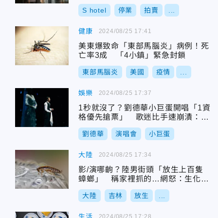
S hotel
停業
拍賣
...
健康
2024/08/25 17:41
美東爆致命「東部馬腦炎」病例！死
亡率3成 「4小鎮」緊急封鎖
東部馬腦炎
美國
疫情
...
娛樂
2024/08/25 17:37
1秒就沒了？劉德華小巨蛋開唱「1資
格優先搶票」 歌迷比手速崩潰：根
本進不去
劉德華
演唱會
小巨蛋
大陸
2024/08/25 17:34
影/演哪齣？陸男街頭「放生上百隻
蟑螂」 稱家裡抓的…網怒：生化武
器投毒
大陸
吉林
放生
...
生活
2024/08/25 17:28