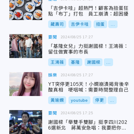
「吉伊卡哇」超熱門！顧客為扭蛋狂
點「布丁」打包 員工崩潰：超困擾
藏壽司
吉伊卡哇
扭蛋
...
要聞
2024/08/25 17:27
「基隆女兒」力挺謝國樑！王鴻薇：
留住做實事的市長
王鴻薇
基隆
謝國樑
...
娛樂
2024/08/25 17:27
YT突停更105天！小嫻崩潰揭背後辛
酸真相 哽咽喊：需要時間整理自己
黃瑜嫻
youtube
停更
...
要聞
2024/08/25 17:25
謝國樑「舉雙手雙腳」挺李四川202
6選新北 蔣萬安急唱：我要把你攬
牢牢