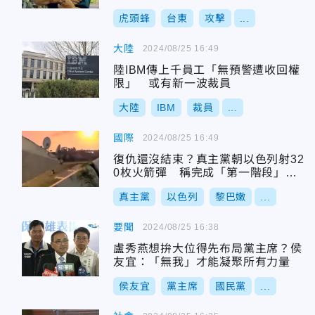
虎頭蜂
台東
攻擊
...
大陸
2024/08/25 16:49
陸IBM傳上千員工「無預警遭收回權
限」 或有新一波裁員
大陸
IBM
裁員
...
國際
2024/08/25 16:49
復仇還沒結束？真主黨朝以色列射32
0枚火箭彈 稱完成「第一階段」行
動
真主黨
以色列
黎巴嫩
...
要聞
2024/08/25 16:38
盧秀燕想拚大位得先布局黨主席？侯
友宜：「無我」才能凝聚所有力量
侯友宜
黨主席
國民黨
...