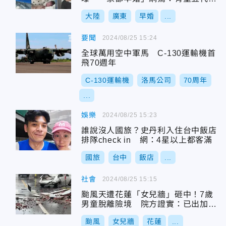
堂
大陸
廣東
早婚
...
要聞
2024/08/25 15:24
全球萬用空中軍馬 C-130運輸機首
飛70週年
C-130運輸機
洛馬公司
70周年
...
娛樂
2024/08/25 15:23
誰說沒人國旅？史丹利入住台中飯店
排隊check in 網：4星以上都客滿
國旅
台中
飯店
...
社會
2024/08/25 15:15
颱風天遭花蓮「女兒牆」砸中！7歲
男童脫離險境 院方證實：已出加護
病房
颱風
女兒牆
花蓮
...