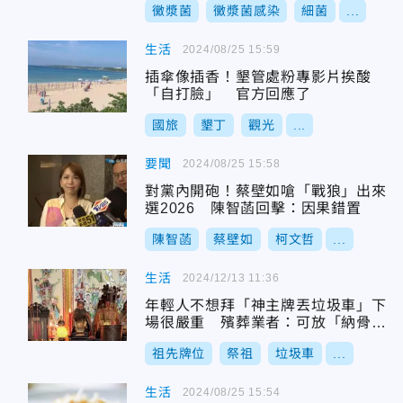
黴漿菌
黴漿菌感染
細菌
...
生活
2024/08/25 15:59
插傘像插香！墾管處粉專影片挨酸
「自打臉」 官方回應了
國旅
墾丁
觀光
...
要聞
2024/08/25 15:58
對黨內開砲！蔡壁如嗆「戰狼」出來
選2026 陳智菡回擊：因果錯置
陳智菡
蔡壁如
柯文哲
...
生活
2024/12/13 11:36
年輕人不想拜「神主牌丟垃圾車」下
場很嚴重 殯葬業者：可放「納骨
塔」
祖先牌位
祭祖
垃圾車
...
生活
2024/08/25 15:54