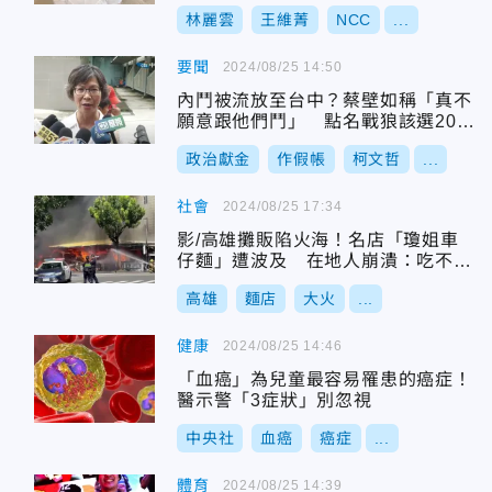
林麗雲
王維菁
NCC
...
要聞
2024/08/25 14:50
內鬥被流放至台中？蔡壁如稱「真不
願意跟他們鬥」 點名戰狼該選202
6
政治獻金
作假帳
柯文哲
...
社會
2024/08/25 17:34
影/高雄攤販陷火海！名店「瓊姐車
仔麵」遭波及 在地人崩潰：吃不到
了
高雄
麵店
大火
...
健康
2024/08/25 14:46
「血癌」為兒童最容易罹患的癌症！
醫示警「3症狀」別忽視
中央社
血癌
癌症
...
體育
2024/08/25 14:39