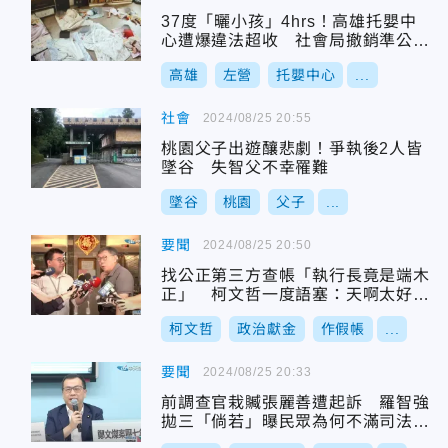
37度「曬小孩」4hrs！高雄托嬰中
心遭爆違法超收 社會局撤銷準公托
資格
高雄
左營
托嬰中心
...
社會
2024/08/25 20:55
桃園父子出遊釀悲劇！爭執後2人皆
墜谷 失智父不幸罹難
墜谷
桃園
父子
...
要聞
2024/08/25 20:50
找公正第三方查帳「執行長竟是端木
正」 柯文哲一度語塞：天啊太好笑
了！
柯文哲
政治獻金
作假帳
...
要聞
2024/08/25 20:33
前調查官栽贓張麗善遭起訴 羅智強
拋三「倘若」曝民眾為何不滿司法改
革