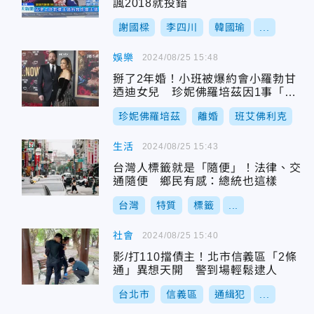
諷2018就投錯
謝國樑
李四川
韓國瑜
...
娛樂
2024/08/25 15:48
掰了2年婚！小班被爆約會小羅勃甘
迺迪女兒 珍妮佛羅培茲因1事「感
到羞辱」
珍妮佛羅培茲
離婚
班艾佛利克
生活
2024/08/25 15:43
台灣人標籤就是「隨便」！法律、交
通隨便 鄉民有感：總統也這樣
台灣
特質
標籤
...
社會
2024/08/25 15:40
影/打110擋債主！北市信義區「2條
通」異想天開 警到場輕鬆逮人
台北市
信義區
通緝犯
...