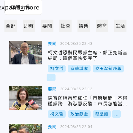
全部
即時
要聞
社會
娛樂
體育
生活
要聞
2024/08/25 22:43
柯文哲恐辭民眾黨主席？郭正亮斷言
結局：這個黨快要完了
柯文哲
京華城案
麥玉潔辣晚報
...
要聞
2024/08/25 22:13
陳智菡稱蔡壁如任「市府顧問」不得
碰黨務 游淑慧反酸：市長怎能當主
席？
柯文哲
政治獻金
蔡壁如
...
要聞
2024/08/25 22:04