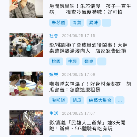
房間飄異味！朱芯儀曝「孩子一直生
病」 檢查冷氣後嚇喊：好可怕
朱芯儀
冷氣
異味
...
社會
2024/08/25 17:15
影/桃園獅子會成員酒後鬧事！大翻
桌整鍋熱湯潑向人 店家怒告毀損
桃園
中壢
翻桌
...
娛樂
2024/08/25 17:09
啦啦隊女神濕了！好身材全都露 胡
瓜害羞：怎麼這麼粗暴
啦啦隊
胡瓜
綜藝大集合
...
生活
2024/08/25 17:07
影/嘉義「民雄大士爺祭」連3天開
跑！辦桌、5G體驗有吃有玩