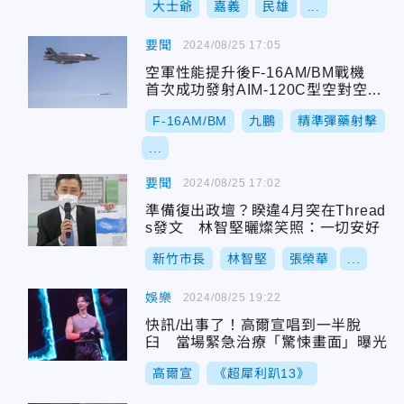
大士爺
嘉義
民雄
...
要聞
2024/08/25 17:05
空軍性能提升後F-16AM/BM戰機
首次成功發射AIM-120C型空對空飛
彈
F-16AM/BM
九鵬
精準彈藥射擊
...
要聞
2024/08/25 17:02
準備復出政壇？睽違4月突在Thread
s發文 林智堅曬燦笑照：一切安好
新竹市長
林智堅
張榮華
...
娛樂
2024/08/25 19:22
快訊/出事了！高爾宣唱到一半脫
臼 當場緊急治療「驚悚畫面」曝光
高爾宣
《超犀利趴13》