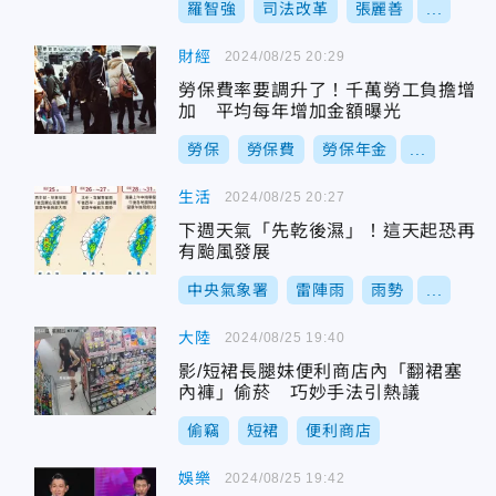
羅智強
司法改革
張麗善
...
財經
2024/08/25 20:29
勞保費率要調升了！千萬勞工負擔增
加 平均每年增加金額曝光
勞保
勞保費
勞保年金
...
生活
2024/08/25 20:27
下週天氣「先乾後濕」！這天起恐再
有颱風發展
中央氣象署
雷陣雨
雨勢
...
大陸
2024/08/25 19:40
影/短裙長腿妹便利商店內「翻裙塞
內褲」偷菸 巧妙手法引熱議
偷竊
短裙
便利商店
娛樂
2024/08/25 19:42