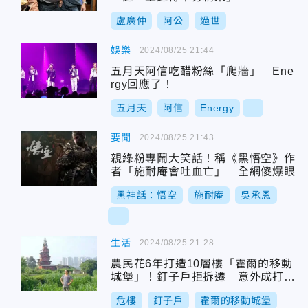
盧廣仲
阿公
過世
娛樂
2024/08/25 21:44
五月天阿信吃醋粉絲「爬牆」 Ene
rgy回應了！
五月天
阿信
Energy
...
要聞
2024/08/25 21:43
親綠粉專鬧大笑話！稱《黑悟空》作
者「施耐庵會吐血亡」 全網傻爆眼
黑神話：悟空
施耐庵
吳承恩
...
生活
2024/08/25 21:28
農民花6年打造10層樓「霍爾的移動
城堡」！釘子戶拒拆遷 意外成打卡
景點
危樓
釘子戶
霍爾的移動城堡