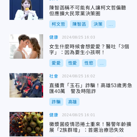
陳智菡稱不可能有人讓柯文哲偏聽
但應擴大民眾黨決策圈
柯文哲
陳智菡
決策
...
健康
2024/08/25 16:03
女生什麼時候會想愛愛？醫吐「3個
字」：因為要生小孩啊！
愛愛
性愛
性慾
...
社會
2024/08/25 16:02
直播賣「玉石」詐騙！高雄53歲男急
匯40萬 警及時阻詐
詐騙
高雄
健康
2024/08/25 16:01
黴漿菌疫情恐捲土重來！醫警年齡擴
展「2族群增」：首選治療恐失效