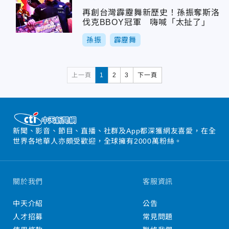
再創台灣霹靂舞新歷史！孫振奪斯洛
伐克BBOY冠軍 嗨喊「太扯了」
孫振
霹靂舞
上一頁
1
2
3
下一頁
新聞、影音、節目、直播、社群及App都深獲網友喜愛，在全
世界各地華人亦頗受歡迎，全球擁有2000萬粉絲。
關於我們
客服資訊
中天介紹
公告
人才招募
常見問題