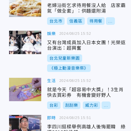
老婦沿街乞求待用餐沒人給 店家霸
氣「做全套」：供麵還附湯
台北市
信義區
待用餐
...
娛樂
2024/08/25 15:52
又有台灣成員加入日本女團！光榮返
台演出：超興奮
台北兒童新樂園
《極上動漫音樂祭》
生活
2024/08/25 15:52
就是今天「超容易中大獎」！3生肖
快去買彩券 有機會變好野人
台彩
刮刮樂
威力彩
...
即時
2024/08/25 15:51
李四川挺樑舉例高雄人後悔罷韓 綠