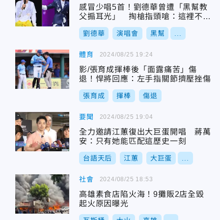
感冒少唱5首！劉德華曾遭「黑幫教
父搧耳光」 掏槍指頭嗆：這裡不是
香港
劉德華
演唱會
黑幫
...
體育
2024/08/25 19:24
影/張育成揮棒後「面露痛苦」傷
退！悍將回應：左手指關節擠壓挫傷
張育成
揮棒
傷退
要聞
2024/08/25 19:04
全力邀請江蕙復出大巨蛋開唱 蔣萬
安：只有她能匹配這歷史一刻
台語天后
江蕙
大巨蛋
...
社會
2024/08/25 18:53
高雄素食店陷火海！9攤販2店全毀
起火原因曝光