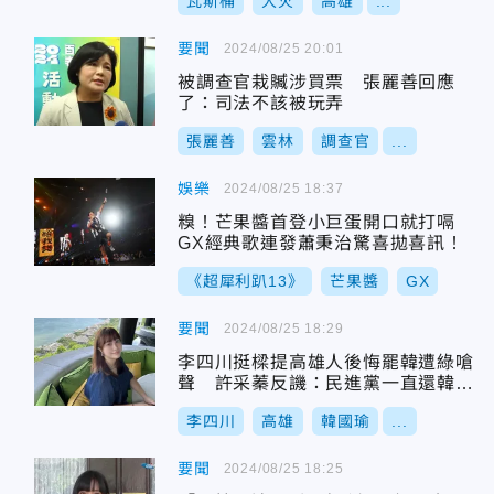
瓦斯桶
大火
高雄
...
要聞
2024/08/25 20:01
被調查官栽贓涉買票 張麗善回應
了：司法不該被玩弄
張麗善
雲林
調查官
...
娛樂
2024/08/25 18:37
糗！芒果醬首登小巨蛋開口就打嗝
GX經典歌連發蕭秉治驚喜拋喜訊！
《超犀利趴13》
芒果醬
GX
要聞
2024/08/25 18:29
李四川挺樑提高雄人後悔罷韓遭綠嗆
聲 許采蓁反譏：民進黨一直還韓國
瑜公道
李四川
高雄
韓國瑜
...
要聞
2024/08/25 18:25