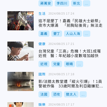
蔣萬安
李四川
新北
...
生活
2024/08/25 17:24
這不是墾丁！嘉義「民雄大士爺祭」
夜市大爆滿 「前胸貼後背」無法走
嘉義
墾丁
人山人海
...
健康
2024/08/25 17:21
台灣兒童「三高」危機！大班1成罹
近視 醫：年紀越小度數增加越快
近視
兒童
眼睛
...
國際
2024/08/25 17:18
影/法猶太教堂遭「縱火引爆」！1員
警被炸傷 33歲阿爾及利亞籍嫌犯落
網
法國
恐攻
猶太人
...
娛樂
2024/08/25 17:17