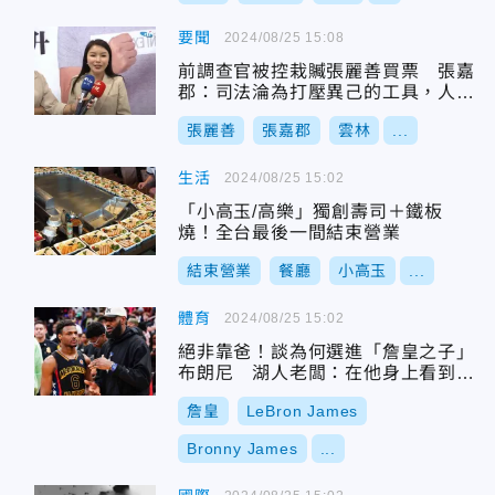
要聞
2024/08/25 15:08
前調查官被控栽贓張麗善買票 張嘉
郡：司法淪為打壓異己的工具，人民
如何自保
張麗善
張嘉郡
雲林
...
生活
2024/08/25 15:02
「小高玉/高樂」獨創壽司＋鐵板
燒！全台最後一間結束營業
結束營業
餐廳
小高玉
...
體育
2024/08/25 15:02
絕非靠爸！談為何選進「詹皇之子」
布朗尼 湖人老闆：在他身上看到一
些東西
詹皇
LeBron James
Bronny James
...