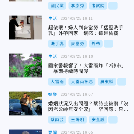
國民黨
李彥秀
考試院
...
生活
2024/08/25 16:11
超傻眼！婦人到麥當勞「猛壓洗手
乳」外帶回家 網怒：這是偷竊
洗手乳
麥當勞
外帶
...
生活
2024/08/25 16:10
國家警報響了！大雷雨炸「2縣市」
暴雨持續時間曝
大雷雨
大雷雨訊息
屏東縣
...
娛樂
2024/08/25 16:07
婚姻狀況又出問題？蔡詩芸被讚「沒
因老公帥無安全感」 罕回應：只看
到美好一面
蔡詩芸
王陽明
安全感
...
要聞
2024/08/25 16:05