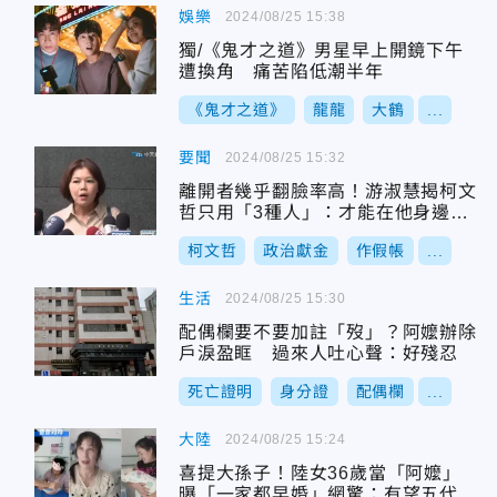
娛樂
2024/08/25 15:38
獨/《鬼才之道》男星早上開鏡下午
遭換角 痛苦陷低潮半年
《鬼才之道》
龍龍
大鶴
...
要聞
2024/08/25 15:32
離開者幾乎翻臉率高！游淑慧揭柯文
哲只用「3種人」：才能在他身邊長
久
柯文哲
政治獻金
作假帳
...
生活
2024/08/25 15:30
配偶欄要不要加註「歿」？阿嬤辦除
戶淚盈眶 過來人吐心聲：好殘忍
死亡證明
身分證
配偶欄
...
大陸
2024/08/25 15:24
喜提大孫子！陸女36歲當「阿嬤」
曝「一家都早婚」網驚：有望五代同