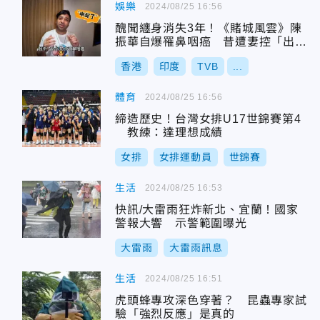
娛樂
2024/08/25 16:56
醜聞纏身消失3年！《賭城風雲》陳
振華自爆罹鼻咽癌 昔遭妻控「出
軌、虐打女兒」
香港
印度
TVB
...
體育
2024/08/25 16:56
締造歷史！台灣女排U17世錦賽第4
教練：達理想成績
女排
女排運動員
世錦賽
生活
2024/08/25 16:53
快訊/大雷雨狂炸新北、宜蘭！國家
警報大響 示警範圍曝光
大雷雨
大雷雨訊息
生活
2024/08/25 16:51
虎頭蜂專攻深色穿著？ 昆蟲專家試
驗「強烈反應」是真的