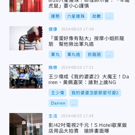
8/28六星連珠！命理師示警：「羊龍
虎鼠」要小心謹慎
運勢
六星連珠
劫數
...
健康
2024/08/25 17:49
「蛋蛋好像有點大」按摩小姐抓龍
筋 幫他揪出睪丸癌
睪丸
睪丸癌
抓龍筋
...
娛樂
2024/08/25 17:51
王少偉成《我的婆婆2》大魔王！Da
rren、黃姵嘉笑：誰對上誰NG
王少偉
我的婆婆怎麼那麼可愛2
Darren
...
生活
2024/08/25 17:45
影/42吋電視2千元！S Hotel歇業飯
店用品大拍賣 搶排畫面曝