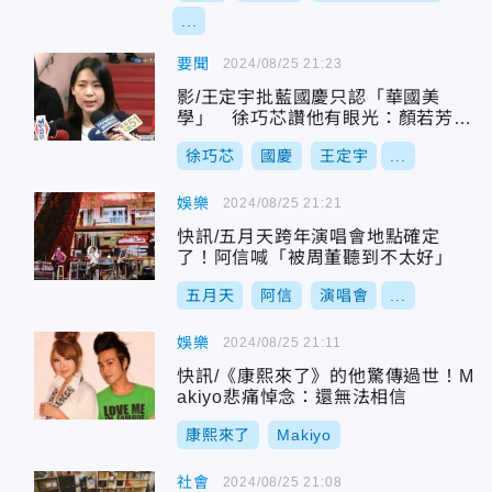
...
要聞
2024/08/25 21:23
影/王定宇批藍國慶只認「華國美
學」 徐巧芯讚他有眼光：顏若芳很
漂亮
徐巧芯
國慶
王定宇
...
娛樂
2024/08/25 21:21
快訊/五月天跨年演唱會地點確定
了！阿信喊「被周董聽到不太好」
五月天
阿信
演唱會
...
娛樂
2024/08/25 21:11
快訊/《康熙來了》的他驚傳過世！M
akiyo悲痛悼念：還無法相信
康熙來了
Makiyo
社會
2024/08/25 21:08