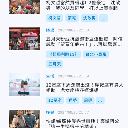
柯文哲當然買得起1.2億豪宅！沈政
男：我的朋友同學一打以上買得起
柯文哲
豪宅
沈政男
...
娛樂
2024/08/25 22:50
五月天粉絲抗癌還衝巨蛋聽歌 阿信
感動「留票年底來！」...再拋驚喜11
月花蓮見
《超犀利趴13》
台北小巨蛋
五月天
生活
2024/08/25 21:59
12星座下周運勢出爐！摩羯座有貴人
相助 處女座桃花運爆棚
12星座
運勢
周運
...
娛樂
2024/08/25 21:57
快訊/盧廣仲曝過世噩耗！哀悼阿公
「這一生過得十分精采」