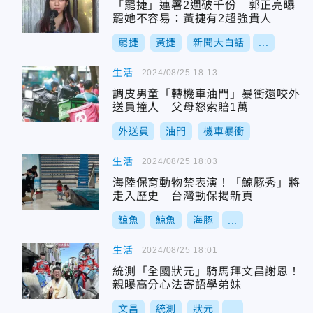
「罷捷」連署2週破千份 郭正亮曝
罷她不容易：黃捷有2超強貴人
罷捷
黃捷
新聞大白話
...
生活
2024/08/25 18:13
調皮男童「轉機車油門」暴衝還咬外
送員撞人 父母怒索賠1萬
外送員
油門
機車暴衝
生活
2024/08/25 18:03
海陸保育動物禁表演！「鯨豚秀」將
走入歷史 台灣動保揭新頁
鯨魚
鯨魚
海豚
...
生活
2024/08/25 18:01
統測「全國狀元」騎馬拜文昌謝恩！
親曝高分心法寄語學弟妹
文昌
統測
狀元
...