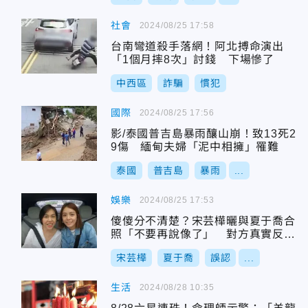
社會
2024/08/25 17:58
台南彎道殺手落網！阿北搏命演出
「1個月摔8次」討錢 下場慘了
中西區
詐騙
慣犯
國際
2024/08/25 17:56
影/泰國普吉島暴雨釀山崩！致13死2
9傷 緬甸夫婦「泥中相擁」罹難
泰國
普吉島
暴雨
...
娛樂
2024/08/25 17:53
傻傻分不清楚？宋芸樺曬與夏于喬合
照「不要再說像了」 對方真實反應
曝光
宋芸樺
夏于喬
誤認
...
生活
2024/08/28 10:35