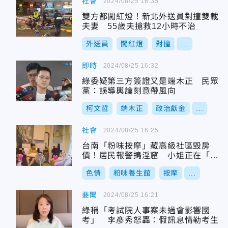
社會
2024/08/25 16:35
雙方都闖紅燈！新北外送員對撞雙載
夫妻 55歲夫搶救12小時不治
外送員
闖紅燈
對撞
...
即時
2024/08/25 16:32
綠委疑第三方簽證又是端木正 民眾
黨：誤導輿論刻意帶風向
柯文哲
端木正
政治獻金
...
社會
2024/08/25 16:25
台南「粉味按摩」藏高級社區毀房
價！居民報警搗淫窟 小姐正在「0.
3」
色情
粉味養生館
按摩
...
要聞
2024/08/25 16:21
綠稱「考試院人事案未過會影響國
考」 李彥秀怒轟：假訊息情勒考生