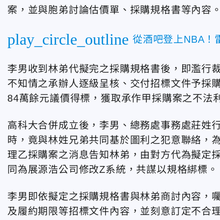
案，並與胞弟討論估價單、採購規格書等內容
play_circle_outline
從酒吧登上NBA！
李男收到林弟代擬完之採購規格書後，即濫行
不知情之承辦人逐級呈核、交付招標文件予採
84萬餘元議價得標，獲取承作甲採購案之不法
高科大合併成立後，李男、總務處事務處莊姓
時，竟與林姓兄弟共同基於圖利之犯意聯絡，為
理乙採購案之消息告知林弟，由對方代為擬定
同為展源浩公司修改Z系統，共謀以規格綁標。
李男即依擬定之採購規格書與林弟商討內容，
及履約期限等招標文件內容，並刻意訂定不合理履