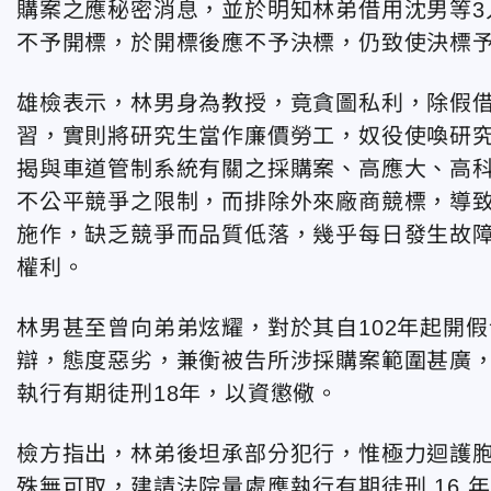
購案之應秘密消息，並於明知林弟借用沈男等3
不予開標，於開標後應不予決標，仍致使決標
雄檢表示，林男身為教授，竟貪圖私利，除假
習，實則將研究生當作廉價勞工，奴役使喚研
揭與車道管制系統有關之採購案、高應大、高
不公平競爭之限制，而排除外來廠商競標，導
施作，缺乏競爭而品質低落，幾乎每日發生故
權利。
林男甚至曾向弟弟炫耀，對於其自102年起開
辯，態度惡劣，兼衡被告所涉採購案範圍甚廣
執行有期徒刑18年，以資懲儆。
檢方指出，林弟後坦承部分犯行，惟極力迴護
殊無可取，建請法院量處應執行有期徒刑 16