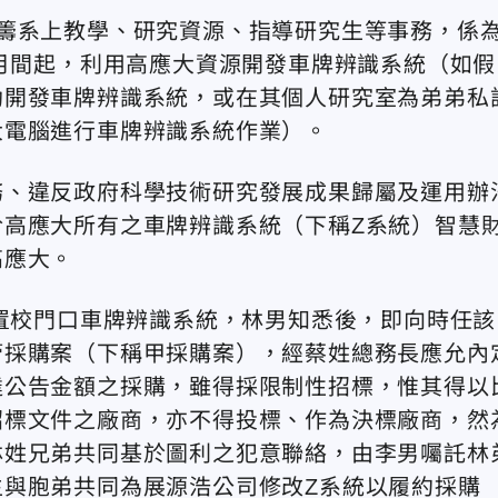
籌系上教學、研究資源、指導研究生等事務，係
3月間起，利用高應大資源開發車牌辨識系統（如假
助開發車牌辨識系統，或在其個人研究室為弟弟私
大電腦進行車牌辨識系統作業）。
務、違反政府科學技術研究發展成果歸屬及運用辦
高應大所有之車牌辨識系統（下稱Z系統）智慧
高應大。
建置校門口車牌辨識系統，林男知悉後，即向時任該
管採購案（下稱甲採購案），經蔡姓總務長應允內
達公告金額之採購，雖得採限制性招標，惟其得以
招標文件之廠商，亦不得投標、作為決標廠商，然
林姓兄弟共同基於圖利之犯意聯絡，由李男囑託林
與胞弟共同為展源浩公司修改Z系統以履約採購