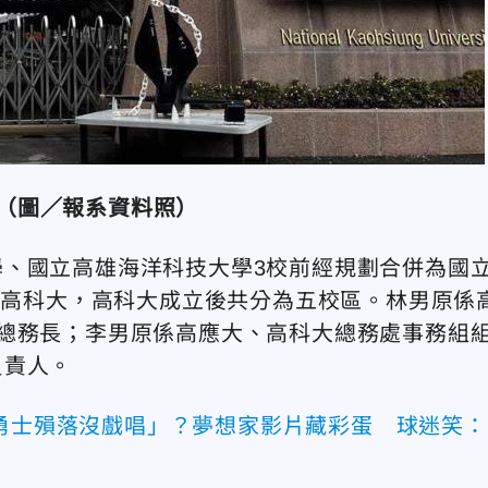
（圖／報系資料照）
、國立高雄海洋科技大學3校前經規劃合併為國
成立高科大，高科大成立後共分為五校區。林男原係
總務長；李男原係高應大、高科大總務處事務組
負責人。
邦勇士殞落沒戲唱」？夢想家影片藏彩蛋 球迷笑：