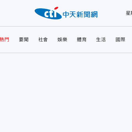
星
熱門
要聞
社會
娛樂
體育
生活
國際