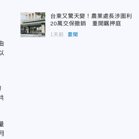
台東又驚天變！農業處長涉圖利
20萬交保撤銷 重開羈押庭
1天前
要聞
由
以
辦
共
量
月