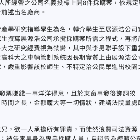
人所經營之公司名義投標上開8件採購案，依規定
予前述出名廠商。
借產學研究指導學生為名，轉介學生至展源浩公司
究生撰寫展源浩公司承攬採購案所需之程式，再將
科大之研究經費視為禁臠，其中與李男聯手設下重
致高科大之車輛管制系統因長期實質上由展源浩公
障，嚴重影響該校師生、不特定洽公民眾進出校園
假發票賺錢一事洋洋得意，且於東窗事發後飾詞狡
，時間之長，金額龐大等一切情狀，建請法院量處
胞兄，欲一人承擔所有罪責，而徒然浪費司法資源
 年；被告李男身為專業採購人員，自詡曾為模範公