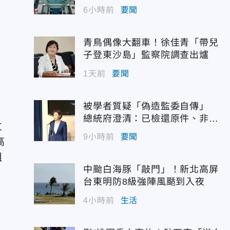
6小時前
要聞
青鳥偶像大翻車！徐佳青「帶兒
子登東沙島」監察院調查出爐
1天前
要聞
被學者質疑「偽造監委自傳」
總統府澄清：已檢還原件、非府
立
方提供
9小時前
要聞
高
組
中颱白海豚「敲門」！新北高屏
台東明防8級強陣風颳到入夜
4小時前
生活