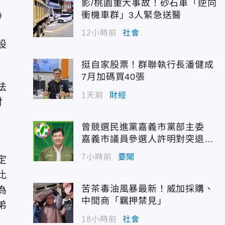
影/桃園重大事故！砂石車「逆向
為
衝機車群」3人緊急送醫
12小時前
社會
設
挺自家股票！群聯執行長潘健成
7月加碼買40張
法
1天前
財經
財
曾競選民進黨嘉義市黨部主委
嘉義市議員參選人許明對突退
選！
7小時前
要聞
定
比
苦茶毒油風暴最新！威加採購、
為
中間商「羈押禁見」
弟
18小時前
社會