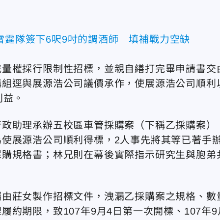
。
雷霆隊簽下6呎9吋的調酒師 填補戰力空缺
裁量權採行限制性招標，並親自繕打完畢申請書交
購組逕與展源浩公司議價承作，使展源浩公司順利
利益。
行政助理承辦五校區車管採購案（下稱乙採購案）
使展源浩公司順利得標，2人事先將其等已著手
採購規格書；林兄則在幕後實際指示研究生與胞弟
囑由莊女製作招標文件，洩漏乙採購案之規格、數
約期限，致107年9月4日第一次開標、107年9