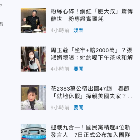
，
粉絲心碎！網紅「肥大叔」驚傳
，
離世 粉專證實噩耗
8
4小時前
娛樂
周玉蔻「坐牢+賠2000萬」？張
淑娟親曝：她約喝下午茶求和解
4小時前
要聞
花2383萬公帑出國47趟 春節
「就地休假」探親美國夫家？徐
佳青回應了
9小時前
要聞
迎戰九合一！國民黨精選4位新
發言人 7日正式公布加入團隊