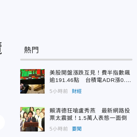
攬
熱門
美股開盤漲跌互見！費半指數飆
逾191.46點 台積電ADR漲0.9
3%
5小時前
財經
賴清德狂嗆盧秀燕 最新網路投
票太震撼！1.5萬人表態一面倒
5小時前
要聞