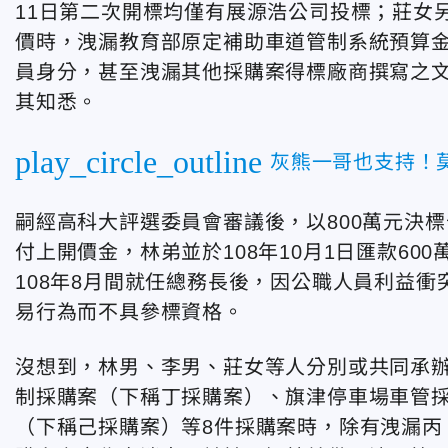
11日第二次開標均僅有展源浩公司投標；莊女
價時，洩漏教育部原定補助車道管制系統預算
員身分，甚至洩漏其他採購案得標廠商撰寫之
其知悉。
play_circle_outline
灰熊一哥也支持！
嗣經高科大評選委員會審議後，以800萬元決標
付上開價金，林弟並於108年10月1日匯款6
108年8月間就任總務長後，因公職人員利益
易行為而不具參標資格。
沒想到，林男、李男、莊女等人分別或共同承辦
制採購案（下稱丁採購案）、旗津停車場車管
（下稱己採購案）等8件採購案時，除有洩漏丙