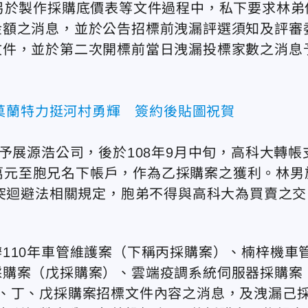
另於製作採購底價表等文件過程中，私下要求林弟
金額之消息，並於公告招標前洩漏評選須知及評審
文件，並於第二次開標前當日洩漏投標家數之消息
莫蘭特力挺河村勇輝 簽約後貼圖祝賀
予展源浩公司，後於108年9月中旬，高科大轉帳
00萬元至胞兄名下帳戶，作為乙採購案之獲利。林男
衝突迴避法相關規定，胞弟不得與高科大為買賣之交
110年車管維護案（下稱丙採購案）、楠梓機車
採購案（戊採購案）、雲端疫調系統伺服器採購案
、丁、戊採購案招標文件內容之消息，及洩漏己