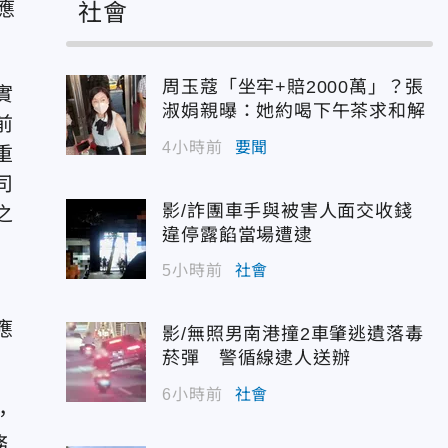
應
社會
周玉蔻「坐牢+賠2000萬」？張
實
淑娟親曝：她約喝下午茶求和解
前
4小時前
要聞
重
司
影/詐團車手與被害人面交收錢
之
違停露餡當場遭逮
5小時前
社會
應
影/無照男南港撞2車肇逃遺落毒
菸彈 警循線逮人送辦
6小時前
社會
，
務