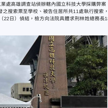
航業處高雄調查站偵辦轄內國立科技大學採購弊案
核發之搜索票至學校、被告住居所共11處執行搜索
（22日）偵結，檢方向法院具體求刑林姓總務長1