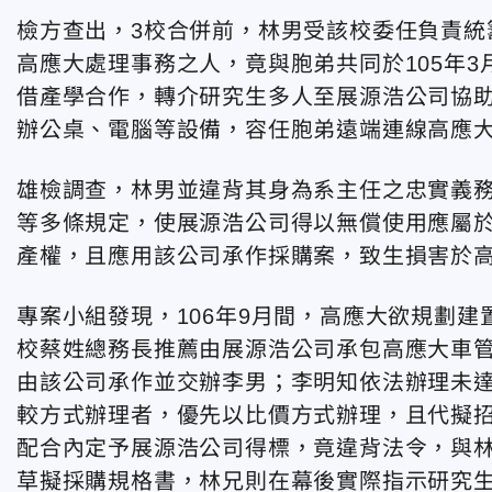
檢方查出，3校合併前，林男受該校委任負責統
高應大處理事務之人，竟與胞弟共同於105年
借產學合作，轉介研究生多人至展源浩公司協
辦公桌、電腦等設備，容任胞弟遠端連線高應
雄檢調查，林男並違背其身為系主任之忠實義
等多條規定，使展源浩公司得以無償使用應屬於
產權，且應用該公司承作採購案，致生損害於
專案小組發現，106年9月間，高應大欲規劃
校蔡姓總務長推薦由展源浩公司承包高應大車
由該公司承作並交辦李男；李明知依法辦理未
較方式辦理者，優先以比價方式辦理，且代擬
配合內定予展源浩公司得標，竟違背法令，與
草擬採購規格書，林兄則在幕後實際指示研究生