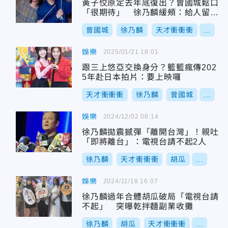
黃子佼原定去年底復出？曾國城鬆口
「很期待」 徐乃麟緩頰：給人留口
飯吃
曾國城
徐乃麟
天才衝衝衝
...
娛樂
2025/01/21 18:01
跟三上悠亞交換身分？籃籃瘋傳202
5年赴日本拍片：要上映囉
天才衝衝衝
徐乃麟
曾國城
...
娛樂
2024/12/02 06:14
徐乃麟拋震撼彈「離開台灣」！親吐
「即將離台」：電視台請不起2人
徐乃麟
天才衝衝衝
胡瓜
...
娛樂
2024/11/18 16:07
徐乃麟過年合體胡瓜破局「電視台請
不起」 突曝乾拌麵副業收攤
徐乃麟
胡瓜
天才衝衝衝
...