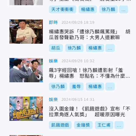
心聲
天才衝衝衝
楊繡惠
徐乃麟
...
即時
2024/09/26 18:19
楊繡惠哭訴「遭徐乃麟飆罵賤」 胡
瓜首發聲勸乃哥：大男人道歉嘛
胡瓜
徐乃麟
楊繡惠
...
娛樂
2024/09/26 10:32
飆3字經回嗆！徐乃麟遭影射「羞
辱」楊繡惠 怒點名：不懂為什麼公
審
徐乃麟
羞辱
楊繡惠
...
娛樂
2024/09/15 14:31
沒入圍金鐘！《飢餓遊戲》宣布「不
拉票角逐人氣獎」 超暖原因曝光
飢餓遊戲
金鐘獎
王仁甫
...