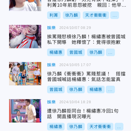
利菁10年前恩怨被挖 親回：他早已
道歉
利菁
徐乃麟
天才衝衝衝
...
娛樂
2024/10/07 08:29
挨罵賤怒槓徐乃麟！楊繡惠被曾國城
私下開導 她釋懷了：覺得很抱歉
楊繡惠
曾國城
徐乃麟
...
娛樂
2024/10/05 17:07
徐乃麟《衝衝衝》罵賤惹議！ 搭擋
曾國城喊話楊繡惠：氣話怎能當真
曾國城
徐乃麟
楊繡惠
...
娛樂
2024/10/04 18:28
遭徐乃麟拒同台！楊繡惠冷回1句
話 開直播現況曝光
楊繡惠
徐乃麟
天才衝衝衝
...