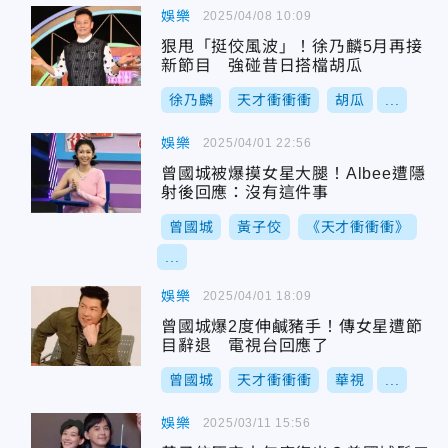
娛樂
2025/04/08 10:09
狠甩「挺佼風波」！徐乃麟5月再接
新節目 強碰昔日搭檔胡瓜
徐乃麟
天才衝衝衝
胡瓜
...
娛樂
2025/04/01 22:56
曾國城被爆摸女星大腿！Albee遭隱
射後回應：沒有這件事
曾國城
黃子佼
《天才衝衝衝》
...
娛樂
2025/04/01 18:09
曾國城爆2度伸鹹豬手！傳女星遭節
目辭退 電視台回應了
曾國城
天才衝衝衝
華視
...
娛樂
2025/03/11 15:56