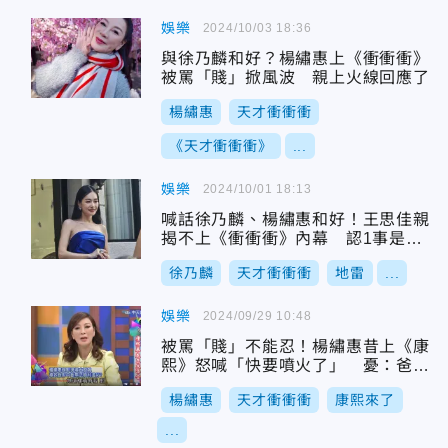
娛樂
2024/10/03 18:36
與徐乃麟和好？楊繡惠上《衝衝衝》
被罵「賤」掀風波 親上火線回應了
楊繡惠
天才衝衝衝
《天才衝衝衝》
...
娛樂
2024/10/01 18:13
喊話徐乃麟、楊繡惠和好！王思佳親
揭不上《衝衝衝》內幕 認1事是
「地雷」
徐乃麟
天才衝衝衝
地雷
...
娛樂
2024/09/29 10:48
被罵「賤」不能忍！楊繡惠昔上《康
熙》怒喊「快要噴火了」 憂：爸媽
怎面對？
楊繡惠
天才衝衝衝
康熙來了
...