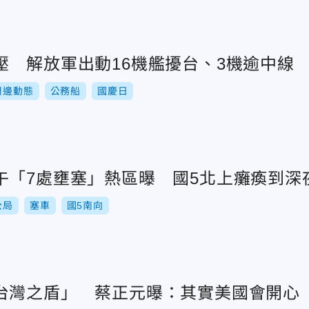
壓 解放軍出動16機艦擾台、3機逾中線
周邊動態
公務船
國慶日
午「7處壅塞」熱區曝 國5北上癱瘓到深
公局
塞車
國5南向
台灣之盾」 蔡正元曝：其實美國會開心