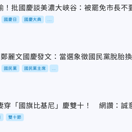
瑜！批國慶談美濃大峽谷：被罷免市長不
國慶日
國慶大典
...
 鄭麗文國慶發文：當選象徵國民黨脫胎
國民黨
國民黨主席
...
妻穿「國旗比基尼」慶雙十！ 網讚：誠
日
雙十節