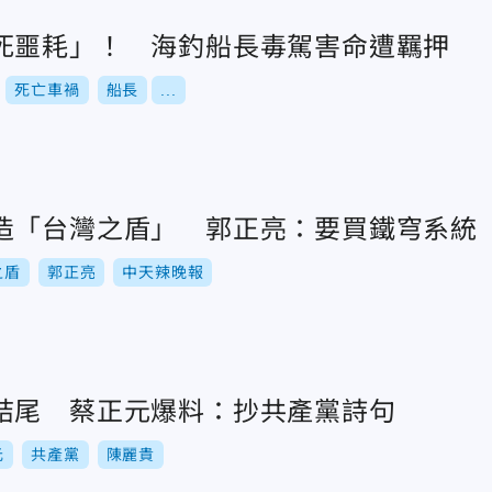
死噩耗」！ 海釣船長毒駕害命遭羈押
死亡車禍
船長
...
造「台灣之盾」 郭正亮：要買鐵穹系統
之盾
郭正亮
中天辣晚報
結尾 蔡正元爆料：抄共產黨詩句
元
共產黨
陳麗貴