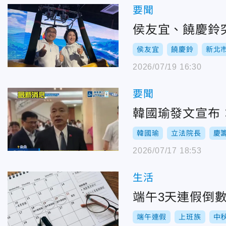
要聞
侯友宜、饒慶鈴
侯友宜
饒慶鈴
新北
2026/07/19 16:30
要聞
韓國瑜發文宣布
韓國瑜
立法院長
慶
2026/07/17 18:53
生活
端午3天連假倒
端午連假
上班族
中