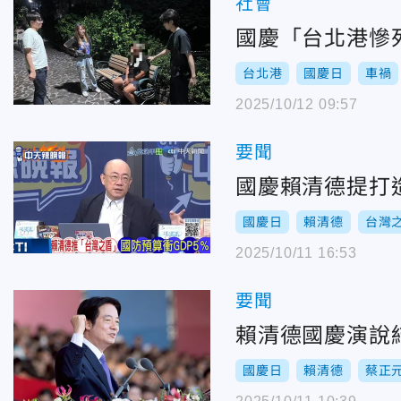
社會
國慶「台北港慘
台北港
國慶日
車禍
2025/10/12 09:57
要聞
國慶賴清德提打
國慶日
賴清德
台灣
2025/10/11 16:53
要聞
賴清德國慶演說
國慶日
賴清德
蔡正