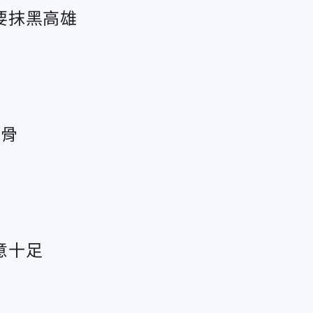
要抹黑高雄
換骨
意十足