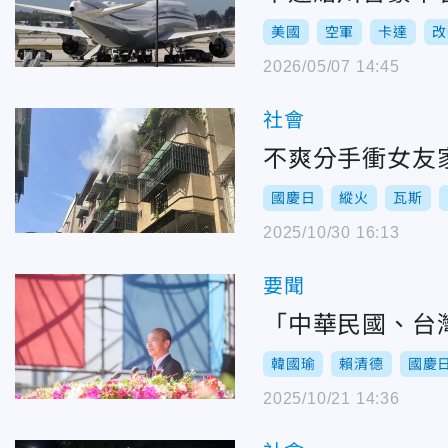
美國
空軍
卡達
改
2026/05/07 14:45
社會
不爽分手衝女友
國慶日
縱火
瓦斯
2025/10/30 16:13
要聞
「中華民國、台
韓國瑜
賴清德
國慶
2025/10/21 14:36