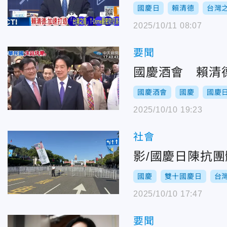
國慶日
賴清德
台灣
2025/10/11 08:07
要聞
國慶酒會 賴清
國慶酒會
國慶
國慶
2025/10/10 19:23
社會
影/國慶日陳抗
國慶
雙十國慶日
台
2025/10/10 17:47
要聞