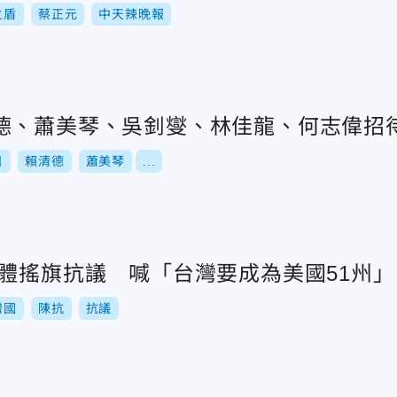
之盾
蔡正元
中天辣晚報
德、蕭美琴、吳釗燮、林佳龍、何志偉招
日
賴清德
蕭美琴
...
團體搖旗抗議 喊「台灣要成為美國51州」
灣國
陳抗
抗議