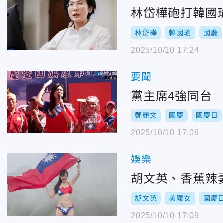
林岱樺砲打韓國
林岱樺
韓國瑜
國慶
2025/10/10 17:24
要聞
黨主席4強同台
鄭麗文
國慶
國慶日
2025/10/10 17:09
娛樂
胡文英、香蕉辣
胡文英
美魔女
國慶
2025/10/10 17:09