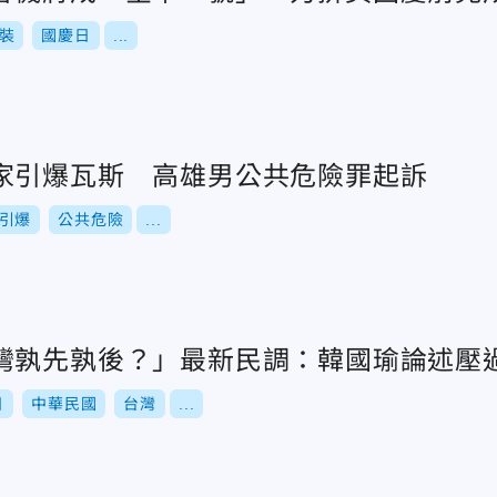
裝
國慶日
...
家引爆瓦斯 高雄男公共危險罪起訴
引爆
公共危險
...
灣孰先孰後？」最新民調：韓國瑜論述壓
日
中華民國
台灣
...