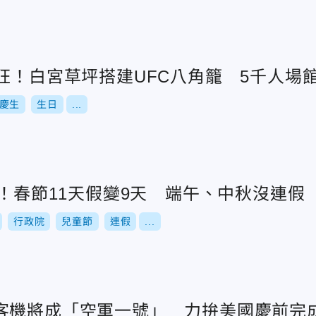
狂！白宮草坪搭建UFC八角籠 5千人場
慶生
生日
...
爐！春節11天假變9天 端午、中秋沒連假
行政院
兒童節
連假
...
客機將成「空軍一號」 力拚美國慶前完