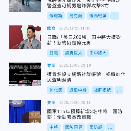
俄將領才被炸死！莫斯科再傳爆炸
警盤查可疑男遭炸彈攻擊3亡
俄羅斯
烏克蘭
俄烏戰爭
...
體育
2025/11/25 11:38
日職/「美日200勝」田中將大遭砍
薪！新約仍是億元男
日職
讀賣巨人
田中將大
要聞
2025/10/08 23:19
遭冒名設立網路社群帳號 退將帥化
民聲明澄清
帥化民
退役中將
社群帳號
...
要聞
2025/09/20 08:11
國軍115年預算新增3名中將 國防
部：全動署長改軍職
中將
國防預算
國防部
...