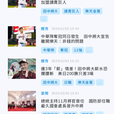
加盟讀賣巨人
田中將大
讀賣巨人
樂天金鷲
...
體育
2024/11/26 15:40
中華隊奪冠同日發生 田中將大宣告
離開樂天：非錢的問題
中華隊
奪冠
12強
...
體育
2024/11/03 10:16
連3年「薪」情差！田中將大薪水恐
攔腰斬 美日200勝只差3場
田中將大
日職
樂天金鷲
...
要聞
2024/10/30 16:01
總統主持11月將官晉任 國防部任職
最久國會處長晉升中將