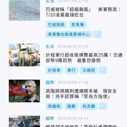
生活
2026/07/05 12:58
巴威被稱「超級颱風」 美軍預測：
7/10凌晨最接近台
巴威颱風
氣象署
美軍聯合颱風警報中心
...
生活
2026/06/22 15:32
計程車行超收掛牌費最高35萬！交通
部祭9萬罰款 最重恐廢照
計程車
車行
交通部
...
國際
2026/02/09 17:39
高階將領遇刺遭連開多槍 俄安全
局：兇手認罪稱「受烏方指使」
俄羅斯
槍擊
烏克蘭
...
國際
2025/12/25 16:44