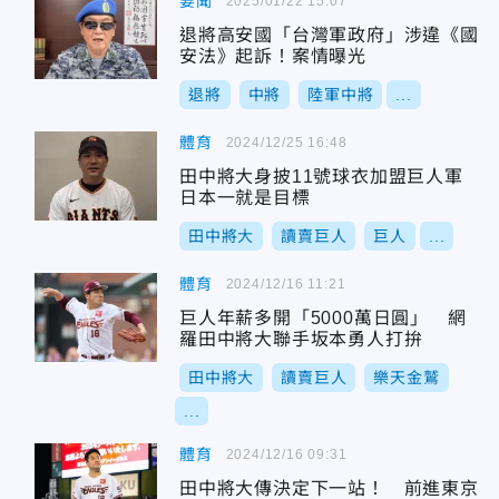
要聞
2025/01/22 15:07
退將高安國「台灣軍政府」涉違《國
安法》起訴！案情曝光
退將
中將
陸軍中將
...
體育
2024/12/25 16:48
田中將大身披11號球衣加盟巨人軍
日本一就是目標
田中將大
讀賣巨人
巨人
...
體育
2024/12/16 11:21
巨人年薪多開「5000萬日圓」 網
羅田中將大聯手坂本勇人打拚
田中將大
讀賣巨人
樂天金鷲
...
體育
2024/12/16 09:31
田中將大傳決定下一站！ 前進東京