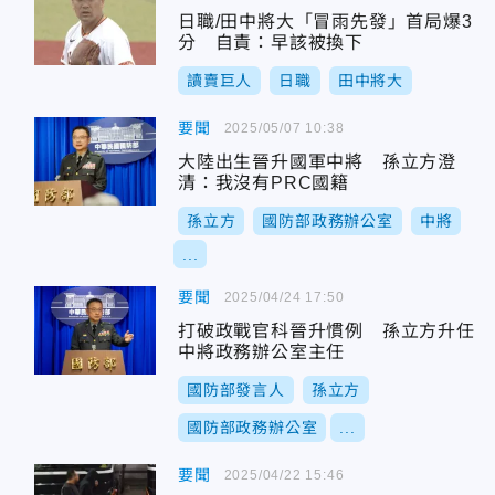
日職/田中將大「冒雨先發」首局爆3
分 自責：早該被換下
讀賣巨人
日職
田中將大
要聞
2025/05/07 10:38
大陸出生晉升國軍中將 孫立方澄
清：我沒有PRC國籍
孫立方
國防部政務辦公室
中將
...
要聞
2025/04/24 17:50
打破政戰官科晉升慣例 孫立方升任
中將政務辦公室主任
國防部發言人
孫立方
國防部政務辦公室
...
要聞
2025/04/22 15:46