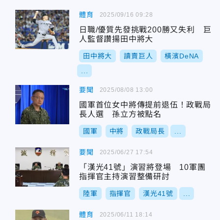
體育
2025/09/16 09:28
日職/優質先發挑戰200勝又失利 巨
人監督讚揚田中將大
田中將大
讀賣巨人
橫濱DeNA
...
要聞
2025/08/08 13:00
國軍首位女中將傳提前退伍！政戰局
長人選 孫立方被點名
國軍
中將
政戰局長
...
要聞
2025/06/27 17:54
「漢光41號」演習將登場 10軍團
指揮官主持演習整備研討
陸軍
指揮官
漢光41號
...
體育
2025/06/11 18:14