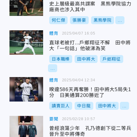
史上層級最高共諜案 黑熊學院協力
廠商也涉入其中
何仁傑
張勝豪
黑熊學院
...
體育
2025/04/07 16:05
直球老被打...戶鄉翔征不解 田中將
大「一句話」他破涕為笑
日本職棒
田中將大
戶郷翔征
...
體育
2025/04/04 12:34
暌違586天再奪勝！田中將大5局失1
分 日美通算200勝近了
讀賣巨人
中日龍
田中將大
...
要聞
2025/02/28 10:57
曾經浪蕩少年 孔乃德創下從二等兵
晉升至中將傳奇