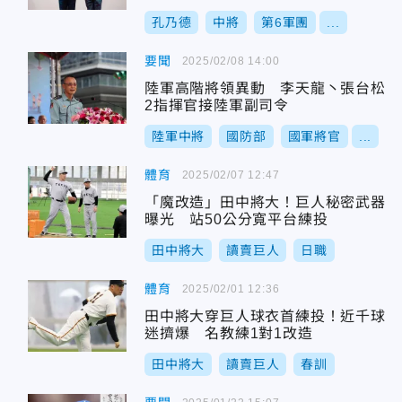
孔乃德
中將
第6軍團
...
要聞
2025/02/08 14:00
陸軍高階將領異動 李天龍丶張台松
2指揮官接陸軍副司令
陸軍中將
國防部
國軍將官
...
體育
2025/02/07 12:47
「魔改造」田中將大！巨人秘密武器
曝光 站50公分寬平台練投
田中將大
讀賣巨人
日職
體育
2025/02/01 12:36
田中將大穿巨人球衣首練投！近千球
迷擠爆 名教練1對1改造
田中將大
讀賣巨人
春訓