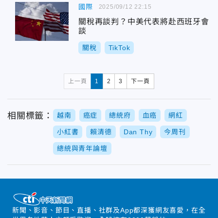
國際
2025/09/12 22:15
關稅再談判？中美代表將赴西班牙會
談
關稅
TikTok
上一頁
1
2
3
下一頁
相關標籤：
越南
癌症
總統府
血癌
網紅
小紅書
賴清德
Dan Thy
今周刊
總統與青年論壇
新聞、影音、節目、直播、社群及App都深獲網友喜愛，在全