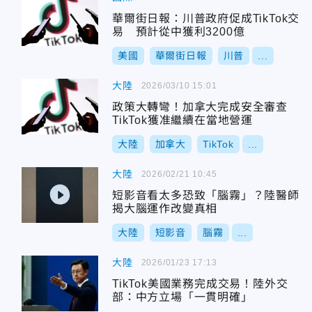
華爾街日報：川普政府促成TikTok交
易 預計從中獲利3200億
美國
華爾街日報
川普
...
大陸
2026/03/10 15:01
政策大轉彎！加拿大完成安全審查
TikTok獲准繼續在當地營運
大陸
加拿大
TikTok
...
大陸
2026/02/21 10:45
短影音看太多恐致「腦霧」？陸醫師
揭大腦運作改變真相
大陸
短影音
腦霧
...
大陸
2026/01/23 17:13
TikTok美國業務完成交易！陸外交
部：中方立場「一貫明確」