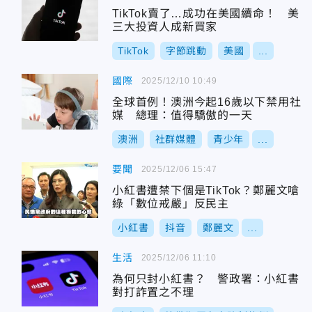
TikTok賣了…成功在美國續命！ 美
三大投資人成新買家
TikTok
字節跳動
美國
...
國際
2025/12/10 10:49
全球首例！澳洲今起16歲以下禁用社
媒 總理：值得驕傲的一天
澳洲
社群媒體
青少年
...
要聞
2025/12/06 15:47
小紅書遭禁下個是TikTok？鄭麗文嗆
綠「數位戒嚴」反民主
小紅書
抖音
鄭麗文
...
生活
2025/12/06 11:10
為何只封小紅書？ 警政署：小紅書
對打詐置之不理