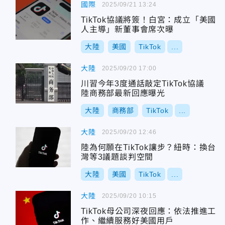
國際
2025/09/21 13:24
TikTok協議將簽！白宮：成立「美國
人主導」新董事會席次曝
大陸
美國
TikTok
...
大陸
2025/09/20 17:00
川習今年3度通話敲定TikTok協議
陸商務部最新回應曝光
大陸
商務部
TikTok
...
大陸
2025/09/20 12:46
陸為何願在TikTok讓步？紐時：換台
灣等3議題談判空間
大陸
美國
TikTok
...
大陸
2025/09/20 10:15
TikTok母公司深夜回應：依法推進工
作、繼續服務好美國用戶