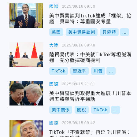
國際
2025/09/16 09:50
美中貿易談判TikTok達成「框架」協
議 貝森特：尊重國安考量
美國
美中貿易談判
貝森特
...
大陸
2025/09/16 09:48
陸貿易代表：中美就TikTok等坦誠溝
通 充分發揮磋商機制
TikTok
習近平
川普
...
國際
2025/09/15 21:01
美中貿易談判取得重大進展！川普本
週五將與習近平通話
美中關係
關稅
TikTok
...
國際
2025/09/15 09:42
TikTok「不賣就禁」再延？川普喊：