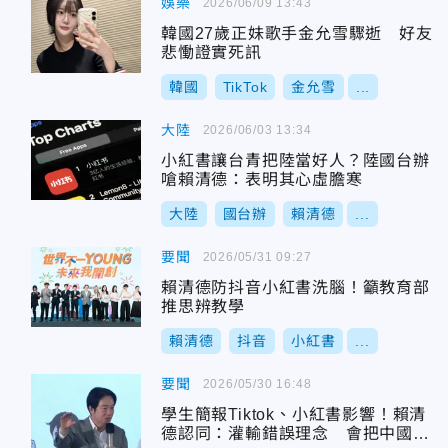
娛樂
2026/06/09 13:43
韓國27歲正妹歌手金允雪驟逝 好友
悲慟證實死訊
韓國
TikTok
金允雪
...
大陸
2026/06/03 13:34
小紅書讓台青把陸當好人？陸國台辦
嗆賴清德：表明其心虛膽寒
大陸
國台辦
賴清德
...
要聞
2026/05/31 09:27
賴清德防抖音小紅書洗腦！籲教育部
推思辨教學
賴清德
抖音
小紅書
...
要聞
2026/05/30 16:48
學生簡報Tiktok、小紅書影響！賴清
德認同：灌輸錯誤理念 會把中國當