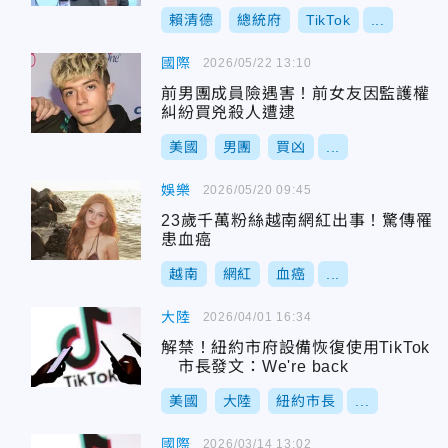
好人
賴清德
總統府
TikTok
...
國際
2026/05/22 13:10
前男團成員險遇害！前女友因監護權
糾紛買兇殺人遭逮
美國
男團
買凶
...
娛樂
2026/05/20 09:45
23歲千萬粉絲越南網紅出事！驚傳罹
患血癌
越南
網紅
血癌
...
大陸
2026/04/01 16:34
解禁！紐約市府設備恢復使用TikTok
市長發文：We're back
美國
大陸
紐約市長
...
國際
2026/03/14 13:02