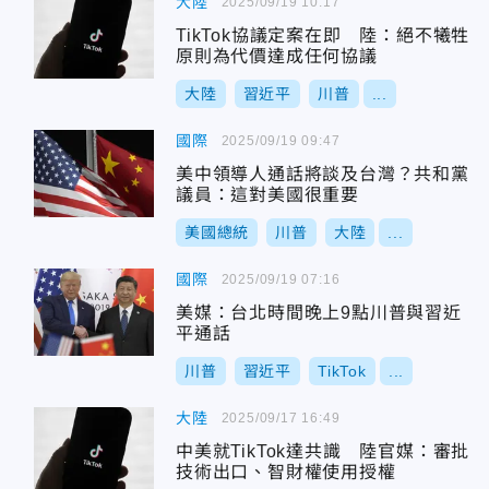
大陸
2025/09/19 10:17
TikTok協議定案在即 陸：絕不犧牲
原則為代價達成任何協議
大陸
習近平
川普
...
國際
2025/09/19 09:47
美中領導人通話將談及台灣？共和黨
議員：這對美國很重要
美國總統
川普
大陸
...
國際
2025/09/19 07:16
美媒：台北時間晚上9點川普與習近
平通話
川普
習近平
TikTok
...
大陸
2025/09/17 16:49
中美就TikTok達共識 陸官媒：審批
技術出口、智財權使用授權