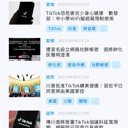
要聞
2025/10/15 13:53
TikTok恐危害兒少身心健康 數發
部：中小學WiFi擬遮蔽限制使用
TikTok
抖音
林宜敬
...
要聞
2025/10/08 23:19
遭冒名設立網路社群帳號 退將帥化
民聲明澄清
帥化民
退役中將
社群帳號
...
國際
2025/09/26 17:24
川普批准TikTok續美營運：習近平已
同意將由美國掌控
美國
川普
關稅
...
國際
2025/09/25 17:05
傳川普將簽署TikTok協議料延寬限
期 據報陸已同意交易條款