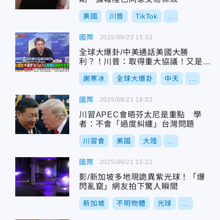
美國
川普
TikTok
...
國際
2025/09/23 15:02
全球大爆卦/中美通話美國大勝
利？！川普：取得重大協議！又是自
說自話？謝寒冰戳破了！
謝寒冰
全球大爆卦
中天
...
國際
2025/09/21 18:02
川習APEC會晤芬太尼是重點 學
者：不會「過度糾纏」台灣問題
川習會
美國
大陸
...
國際
2025/09/21 15:22
影/新加坡多地現詭異紫光球！「爆
閃亂竄」網友拍下驚人瞬間
新加坡
不明物體
光球
...