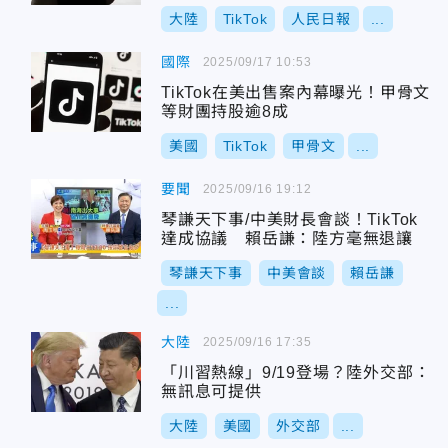
大陸
TikTok
人民日報
...
國際
2025/09/17 10:53
TikTok在美出售案內幕曝光！甲骨文
等財團持股逾8成
美國
TikTok
甲骨文
...
要聞
2025/09/16 19:12
琴謙天下事/中美財長會談！TikTok
達成協議 賴岳謙：陸方毫無退讓
琴謙天下事
中美會談
賴岳謙
...
大陸
2025/09/16 17:35
「川習熱線」9/19登場？陸外交部：
無訊息可提供
大陸
美國
外交部
...