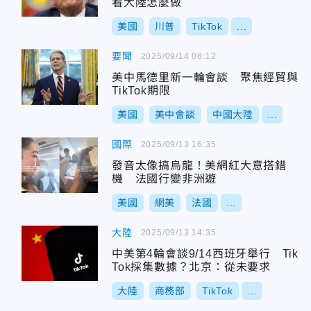
看大陸怎麼做
美國
川普
TikTok
...
要聞
2025/09/14 08:12
美中馬德里新一輪會談 聚焦經貿與
TikTok期限
美國
美中會談
中國大陸
...
國際
2025/09/13 16:35
發音太像搞烏龍！美網紅大意搭錯
機 法國行變非洲遊
美國
網美
法國
...
大陸
2025/09/13 14:35
中美第4輪會談9/14西班牙舉行 Tik
Tok採集數據？北京：從未要求
大陸
商務部
TikTok
...