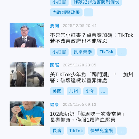
小紅書
詐欺犯罪危害防制條例
內政部警政署
...
要聞
2025/12/05 20:44
不只禁小紅書？卓榮泰加碼：TikTok
若不改善政府也不能容忍
小紅書
長卓榮泰
TikTok
...
國際
2025/11/20 23:05
美TikTok少年掀「踢門潮」！ 加州
警：破壞達標以重罪論處
美國
加州
少年
...
健康
2025/11/05 09:13
102歲奶奶「每周吃一次麥當勞」
長壽健康、僅服1顆降血壓藥
長壽
TikTok
快樂兒童餐
...