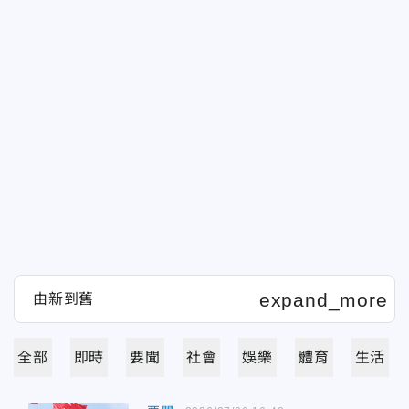
全部
即時
要聞
社會
娛樂
體育
生活