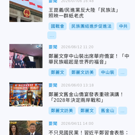
要聞
2026/07/06 16:48
王崑義/民進黨反大陸「民族法」
照映一群紙老虎
國戰會
民族團結進步促進法
中共
...
要聞
2026/06/12 11:20
鄭麗文穿中山裝出席華府僑宴！「中
華民族崛起是世界的福音」
鄭麗文
鄭麗文訪美
中山裝
...
要聞
2026/06/03 13:18
鄭麗文舊金山僑宴發表重磅演講！
「2028年決定兩岸戰和」
鄭麗文訪美
鄭麗文
舊金山
...
要聞
2026/04/11 14:00
不只見國民黨！習近平鄭習會表態：