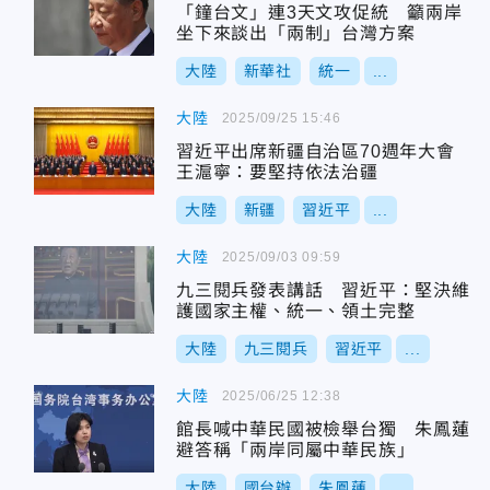
「鐘台文」連3天文攻促統 籲兩岸
坐下來談出「兩制」台灣方案
大陸
新華社
統一
...
大陸
2025/09/25 15:46
習近平出席新疆自治區70週年大會
王滬寧：要堅持依法治疆
大陸
新疆
習近平
...
大陸
2025/09/03 09:59
九三閱兵發表講話 習近平：堅決維
護國家主權、統一、領土完整
大陸
九三閱兵
習近平
...
大陸
2025/06/25 12:38
館長喊中華民國被檢舉台獨 朱鳳蓮
避答稱「兩岸同屬中華民族」
大陸
國台辦
朱鳳蓮
...