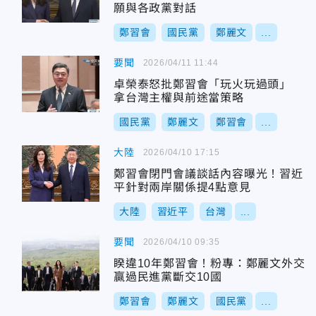
願與各政黨對話
鄭習會
國民黨
鄭麗文
...
要聞
2026/04/11 11:44
卓榮泰怒批鄭習會「玩火玩過頭」
拿台灣主權與前途當策略
國民黨
鄭麗文
鄭習會
...
大陸
2026/04/10 17:15
鄭習會閉門會議談話內容曝光！習近
平針對兩岸關係提4點意見
大陸
習近平
台灣
...
要聞
2026/04/10 09:35
睽違10年鄭習會！粉專：鄭麗文外交
贏過民進黨斷交10國
鄭習會
鄭麗文
國民黨
...