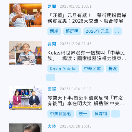
要聞
2026/01/01 10:51
「旺董」元旦有感！ 蔡衍明盼兩岸
務實互惠：2026大交流、融合發展
兩岸
蔡衍明
2026年元旦
...
要聞
2025/12/26 21:45
Kolas稱世界沒有一個族叫「中華民
族」 楊渡：國家機器沒權力說東道
西
Kolas Yotaka
中華民族
楊渡
...
國際
2025/11/04 19:12
琴謙天下事/習近平幽默反問「有沒
有後門」李在明大笑 賴岳謙:中美外
交翻轉
中美貿易戰
統一
貝森特
...
大陸
2025/10/28 16:48