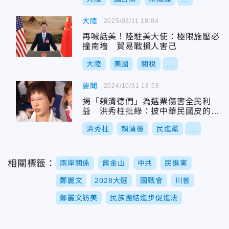
大陸
2025/03/11 18:04
再喊話美！陸駐美大使：極限施壓必
撞南墻 貿易戰損人害己
大陸
美國
關稅
...
要聞
2024/10/31 18:58
揭「賴清德們」為選票傷害全民利
益 洪秀柱批綠：披中華民國皮的投
機分子
洪秀柱
賴清德
民進黨
...
相關標籤：
兩岸關係
舊金山
中共
民進黨
鄭麗文
2028大選
國戰會
川普
鄭麗文訪美
民族團結進步促進法