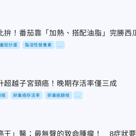
比拚！番茄靠「加熱、搭配油脂」完勝西
番茄炒蛋
脂溶性營養素
...
升超越子宮頸癌！晚期存活率僅三成
頸癌
卵巢癌存活率
卵巢癌篩檢
...
癌王」醫：最無聲的致命腫瘤！ 8症狀