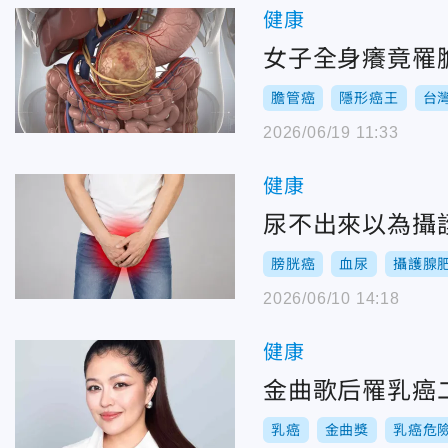
健康
女子全身癢竟罹
膽管癌
隱形癌王
台
2026/06/19 11:33
健康
尿不出來以為攝
膀胱癌
血尿
攝護腺
2026/06/10 14:18
健康
金曲歌后罹乳癌
乳癌
金曲獎
乳癌危