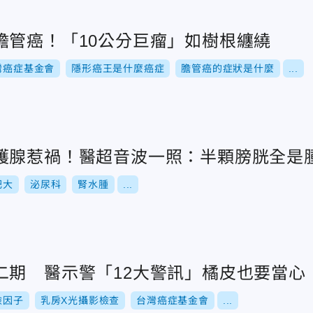
膽管癌！「10公分巨瘤」如樹根纏繞
灣癌症基金會
隱形癌王是什麼癌症
膽管癌的症狀是什麼
...
護腺惹禍！醫超音波一照：半顆膀胱全是
肥大
泌尿科
腎水腫
...
二期 醫示警「12大警訊」橘皮也要當心
險因子
乳房X光攝影檢查
台灣癌症基金會
...