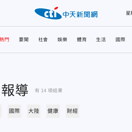
星
熱門
要聞
社會
娛樂
體育
生活
國際
關報導
有
14
項結果
活
國際
大陸
健康
財經