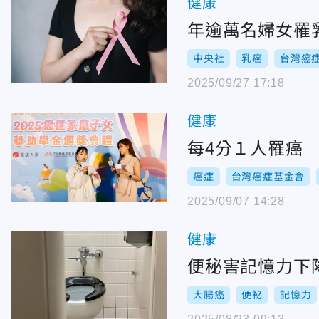
健康
年逾萬名婦女罹
中央社
乳癌
台灣癌
2025/09/27 17:18
健康
每4分１人罹癌
癌症
台灣癌症基金會
2025/09/07 14:28
健康
便秘害記憶力下
大腸癌
便祕
記憶力