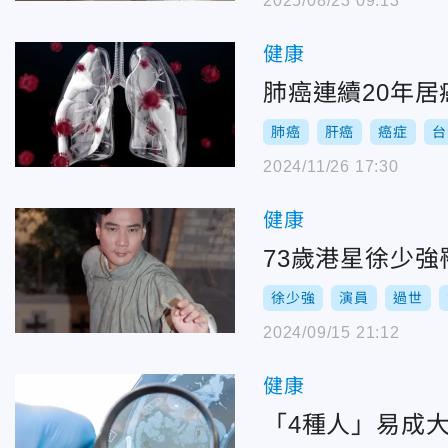
2025/08/23 09:13
健康
肺癌連續20年
肺癌
肝癌
癌症
台
2024/11/26 17:30
健康
73歲港星徐少
徐少強
演員
過世
2024/09/15 21:12
健康
「4種人」易成大