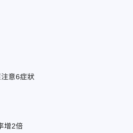
注意6症狀
率增2倍