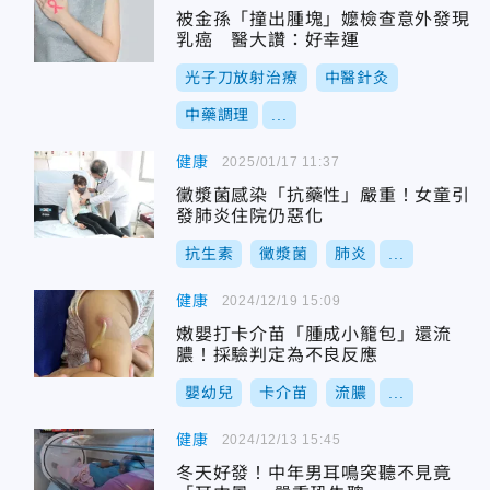
被金孫「撞出腫塊」嬤檢查意外發現
乳癌 醫大讚：好幸運
光子刀放射治療
中醫針灸
中藥調理
...
健康
2025/01/17 11:37
黴漿菌感染「抗藥性」嚴重！女童引
發肺炎住院仍惡化
抗生素
黴漿菌
肺炎
...
健康
2024/12/19 15:09
嫩嬰打卡介苗「腫成小籠包」還流
膿！採驗判定為不良反應
嬰幼兒
卡介苗
流膿
...
健康
2024/12/13 15:45
冬天好發！中年男耳鳴突聽不見竟