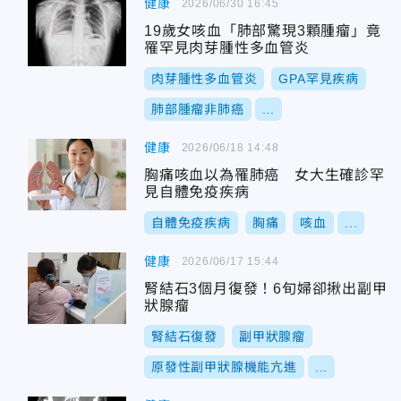
健康
2026/06/30 16:45
19歲女咳血「肺部驚現3顆腫瘤」竟
罹罕見肉芽腫性多血管炎
肉芽腫性多血管炎
GPA罕見疾病
肺部腫瘤非肺癌
...
健康
2026/06/18 14:48
胸痛咳血以為罹肺癌 女大生確診罕
見自體免疫疾病
自體免疫疾病
胸痛
咳血
...
健康
2026/06/17 15:44
腎結石3個月復發！6旬婦卻揪出副甲
狀腺瘤
腎結石復發
副甲狀腺瘤
原發性副甲狀腺機能亢進
...