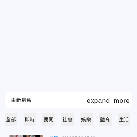
全部
即時
要聞
社會
娛樂
體育
生活