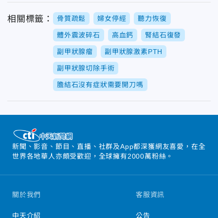
相關標籤：
骨質疏鬆
婦女停經
聽力恢復
體外震波碎石
高血鈣
腎結石復發
副甲狀腺瘤
副甲狀腺激素PTH
副甲狀腺切除手術
膽結石沒有症狀需要開刀嗎
新聞、影音、節目、直播、社群及App都深獲網友喜愛，在全
世界各地華人亦頗受歡迎，全球擁有2000萬粉絲。
關於我們
客服資訊
中天介紹
公告