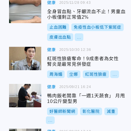
健康
2025/11/28 09:43
全身冒血點、牙齦流血不止！男童血
小板僅剩正常值2%
止血困難
免疫性血小板低下紫斑症
皮膚出血點
...
健康
2025/10/30 12:36
紅斑性狼瘡奪命！9成患者為女性
腎炎是最常見併發症
周海媚
坣娜
紅斑性狼瘡
...
健康
2025/09/21 16:24
鴨肉飯老闆靠「一週1天蔬食」 月甩
10公斤變型男
好醫師新聞網
彰化醫院
減重
...