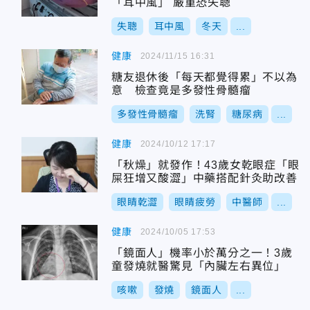
「耳中風」 嚴重恐失聰
失聰
耳中風
冬天
...
健康
2024/11/15 16:31
糖友退休後「每天都覺得累」不以為
意 檢查竟是多發性骨髓瘤
多發性骨髓瘤
洗腎
糖尿病
...
健康
2024/10/12 17:17
「秋燥」就發作！43歲女乾眼症「眼
屎狂增又酸澀」中藥搭配針灸助改善
眼睛乾澀
眼睛疲勞
中醫師
...
健康
2024/10/05 17:53
「鏡面人」機率小於萬分之一！3歲
童發燒就醫驚見「內臟左右異位」
咳嗽
發燒
鏡面人
...