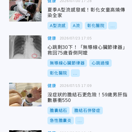
健康
2026/07/30 17:28
夏季A型流感發威！彰化女童高燒傳
染全家
A型流感
A流
彰化醫院
...
健康
2026/07/23 17:05
心跳剩30下！「無導線心臟節律器」
救回75歲昏倒阿嬤
無導線心臟節律器
心跳過慢
彰化醫院
...
健康
2026/07/15 17:09
沒症狀的膽結石更危險！59歲男肝指
數暴衝550
膽囊結石
膽結石併發症
急性膽囊炎
...