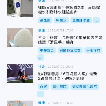
健康
2025/08/29 17:18
律師父高血壓拒就醫撐2年 愛喝檸
檬水引發肺水腫險喪命
高血壓
檸檬水
急性肺水腫
...
健康
2025/07/31 17:07
不只上班族！包飯糰10年早餐店老闆
娘遭「滑鼠手」纏身
中醫針灸
腕隧道症候群
手腕疼痛
...
社會
2025/07/02 15:49
影/彰醫毒男「6百塊殺人案」最新！
2致命傷部位、兇嫌身影曝
命案
彰化醫院
衛福部彰化醫院
...
健康
2025/03/02 16:30