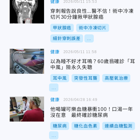
健康
2026/05/11 15:53
穿刺報告說良性...醫不信！術中冷凍
切片30分鐘揪甲狀腺癌
甲狀腺癌
術中冷凍切片
細針穿刺誤差
...
健康
2026/05/11 11:58
以為睡不好才耳鳴？60歲翁確診「耳
中風」險永久失聰
耳中風
突發性耳聾
高壓氧治療
...
健康
2026/04/28 16:49
他喝罐可樂血糖暴衝100！口渴一年
沒在意 最終確診糖尿病
糖尿病
糖化血色素
連續血糖監測
...