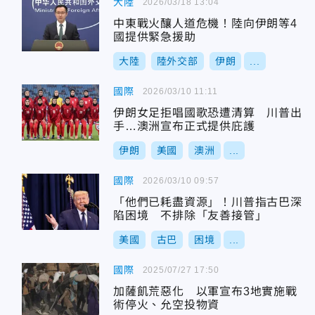
大陸
2026/03/18 13:04
中東戰火釀人道危機！陸向伊朗等4
國提供緊急援助
大陸
陸外交部
伊朗
...
國際
2026/03/10 11:11
伊朗女足拒唱國歌恐遭清算 川普出
手…澳洲宣布正式提供庇護
伊朗
美國
澳洲
...
國際
2026/03/10 09:57
「他們已耗盡資源」！川普指古巴深
陷困境 不排除「友善接管」
美國
古巴
困境
...
國際
2025/07/27 17:50
加薩飢荒惡化 以軍宣布3地實施戰
術停火、允空投物資