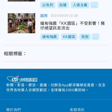
以色列
加薩
人道主義
...
國際
2025/03/29 20:38
緬甸強震「KK園區」不受影響！豬
仔絕望訊息流出
緬甸強震
KK園區
受困
...
相關標籤：
新聞、影音、節目、直播、社群及App都深獲網友喜愛，在全
世界各地華人亦頗受歡迎，全球擁有2000萬粉絲。
關於我們
客服資訊