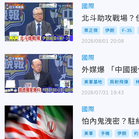
國際
北斗助攻戰場？伊
栗正傑
伊朗
F-35
2026/08/01 20:08
國際
外媒爆 「中國援
美軍基地
肩射飛彈
2026/07/31 19:43
國際
怕內鬼洩密？駐
美軍
手機
伊朗
約