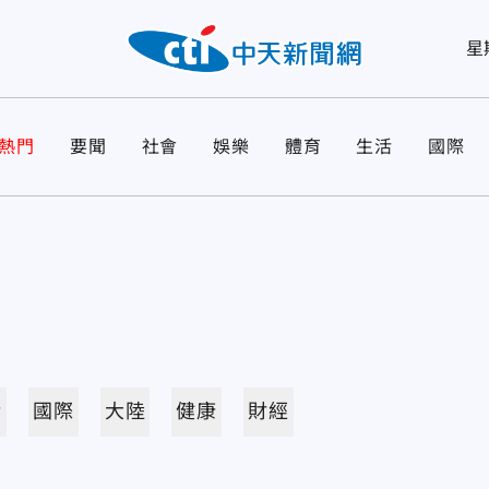
星
熱門
要聞
社會
娛樂
體育
生活
國際
活
國際
大陸
健康
財經