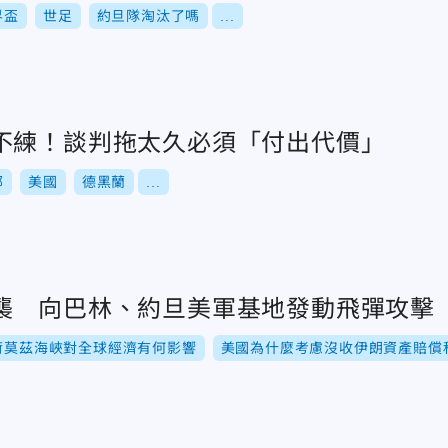
界盃
世足
約旦隊淘汰了嗎
...
不練！談判拖太久必須「付出代價」
部
美國
德黑蘭
...
襲 向巴林、約旦美軍基地發動飛彈攻擊
荷莫茲海峽對全球經濟有何影響
美國為什麼考慮沒收伊朗資產賠償