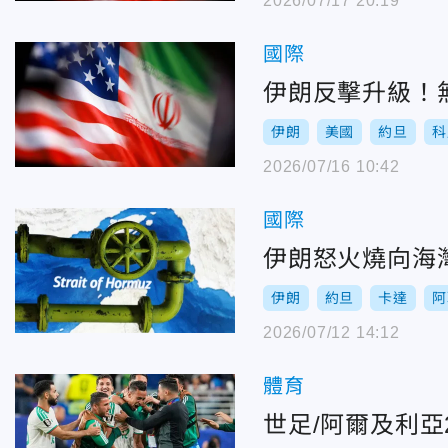
2026/07/17 20:19
國際
伊朗反擊升級！
伊朗
美國
約旦
科
2026/07/16 10:42
國際
伊朗怒火燒向海
伊朗
約旦
卡達
阿
2026/07/12 14:12
體育
世足/阿爾及利亞