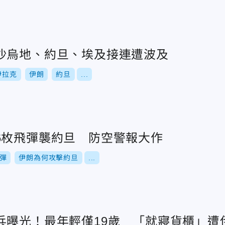
沙烏地、約旦、埃及接連遭波及
伊拉克
伊朗
約旦
...
6枚飛彈襲約旦 防空警報大作
彈
伊朗為何攻擊約旦
...
兵曝光！最年輕僅19歲 「就寢貨櫃」遭