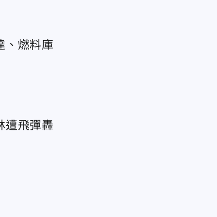
達、燃料庫
林遭飛彈轟