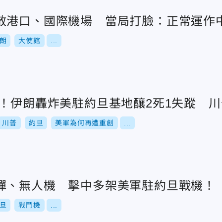
散港口、國際機場 當局打臉：正常運作
朗
大使館
...
亡！伊朗轟炸美駐約旦基地釀2死1失蹤 
川普
約旦
美軍為何再遭重創
...
彈、無人機 擊中多架美軍駐約旦戰機！
旦
戰鬥機
...