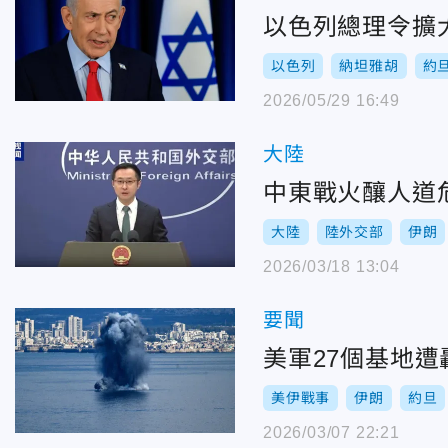
以色列總理令擴
以色列
納坦雅胡
約
2026/05/29 16:49
大陸
中東戰火釀人道
大陸
陸外交部
伊朗
2026/03/18 13:04
要聞
美軍27個基地
美伊戰事
伊朗
約旦
2026/03/07 22:21