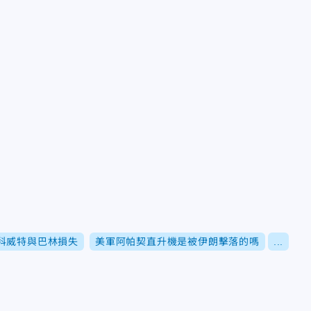
科威特與巴林損失
美軍阿帕契直升機是被伊朗擊落的嗎
...