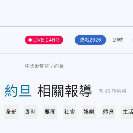
LIVE 24HR
決戰2026
即時
中天新聞網
約旦
約旦
相關報導
有
40
項結果
全部
即時
要聞
社會
娛樂
體育
生