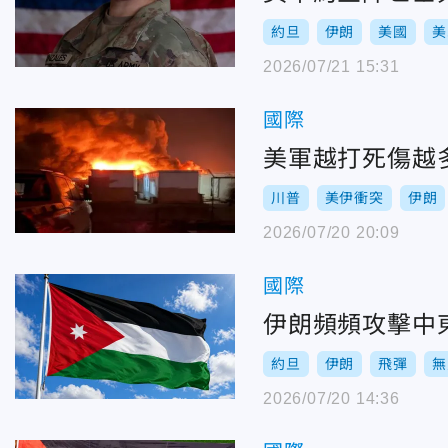
約旦
伊朗
美國
美
2026/07/21 15:31
國際
美軍越打死傷越
川普
美伊衝突
伊朗
2026/07/20 20:09
國際
伊朗頻頻攻擊中
約旦
伊朗
飛彈
無
2026/07/20 14:36