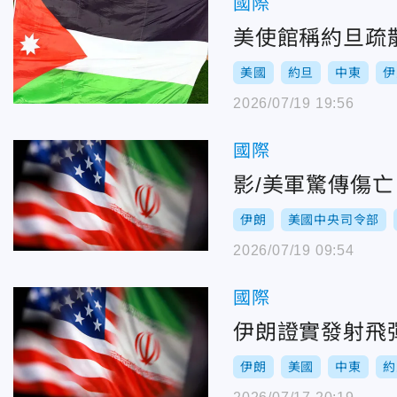
國際
美使館稱約旦疏
美國
約旦
中東
伊
2026/07/19 19:56
國際
影/美軍驚傳傷
伊朗
美國中央司令部
2026/07/19 09:54
國際
伊朗證實發射飛
伊朗
美國
中東
約