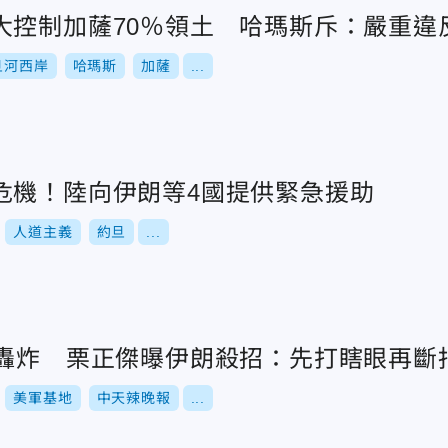
大控制加薩70％領土 哈瑪斯斥：嚴重違
旦河西岸
哈瑪斯
加薩
...
危機！陸向伊朗等4國提供緊急援助
人道主義
約旦
...
遭轟炸 栗正傑曝伊朗殺招：先打瞎眼再斷
美軍基地
中天辣晚報
...