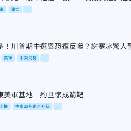
軍
陣亡
...
多！川普期中選舉恐遭反噬？謝寒冰驚人
美軍
中東局勢
...
東美軍基地 約旦慘成箭靶
人機
中東局勢是否升級
...