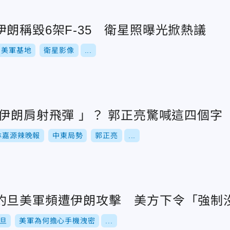
朗稱毀6架F-35 衛星照曝光掀熱議
美軍基地
衛星影像
...
伊朗肩射飛彈 」？ 郭正亮驚喊這四個字
林嘉源辣晚報
中東局勢
郭正亮
...
約旦美軍頻遭伊朗攻擊 美方下令「強制
旦
美軍為何擔心手機洩密
...