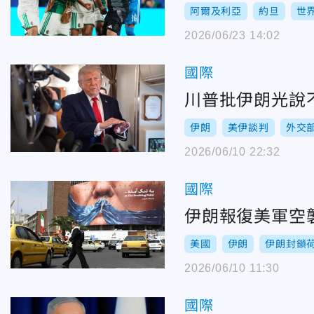
阿爾及利亞
約旦
世
2026/06/23 14:02
國際
川普批伊朗光說
伊朗
美伊談判
外交
2026/06/10 22:32
國際
伊朗報復美軍空
美國
伊朗
伊朗封鎖
2026/06/10 11:30
國際