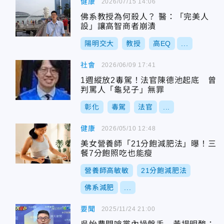
健康
2026/07/15 14:06
佛系教授為何殺人？ 醫：「完美人
設」讓高智商者崩潰
陽明交大
教授
高EQ
...
社會
2026/06/09 17:41
1週縱放2毒駕！法官陳德池起底 曾
判罵人「龜兒子」無罪
彰化
毒駕
法官
...
健康
2026/05/10 12:48
美女營養師「21分飽減肥法」曝！三
餐7分飽照吃也能瘦
營養師高敏敏
21分飽減肥法
佛系減肥
...
要聞
2025/11/24 21:00