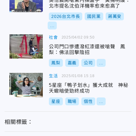
吳怡農開嗆黨內操盤手 黃揚明酸：
北市提名沈伯洋機率愈來愈高了
2026台北市長
國民黨
蔣萬安
...
社會
2025/04/02 09:50
公司門口慘遭潑紅漆還被嗆聲 鳳
梨：佛法回擊陰招
鳳梨
嘉義
公司
...
生活
2025/01/08 15:18
5星座「鴨子划水」獲大成就 神秘
天蠍暗使勁終成功
星座
職場
個性
...
相關標籤：