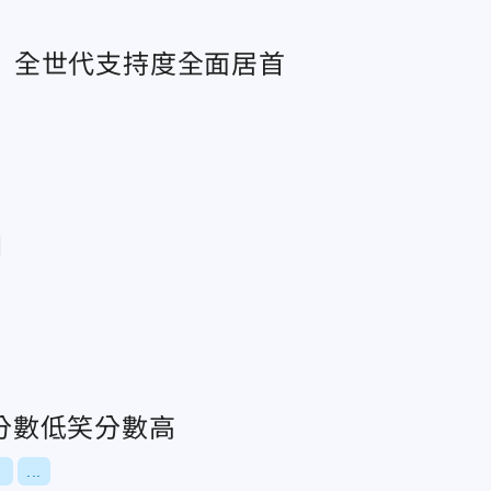
% 全世代支持度全面居首
口
分數低笑分數高
？
...