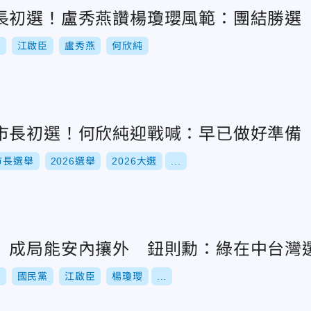
長初選！盧秀燕讚楊瓊瓔風範：團結勝選
舉
江啟臣
盧秀燕
何欣純
市長初選！何欣純迎戰喊：早已做好準備
市長選舉
2026選舉
2026大選
...
」成局能安內攘外 鈕則勳：綠在中台灣
舉
國民黨
江啟臣
楊瓊瓔
...