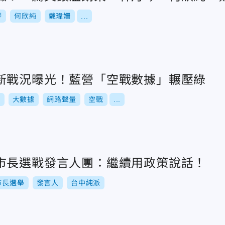
琴
何欣純
戴瑋姍
...
新戰況曝光！藍營「空戰數據」輾壓綠
選
大數據
網路聲量
空戰
...
市長選戰發言人團：繼續用政策說話！
市長選舉
發言人
台中純派