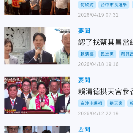
何欣純
台中市長選舉
2026/04/19 07:31
要聞
認了找蔡其昌當
賴清德
民進黨
蔡其
2026/04/18 19:16
要聞
賴清德拱天宮參
白沙屯媽祖
拱天宮
2026/04/12 22:19
要聞