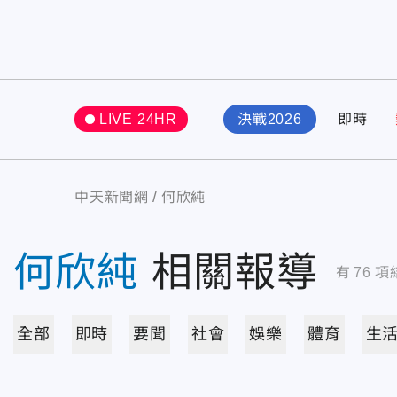
LIVE 24HR
決戰2026
即時
中天新聞網
何欣純
何欣純
相關報導
有
76
項
全部
即時
要聞
社會
娛樂
體育
生