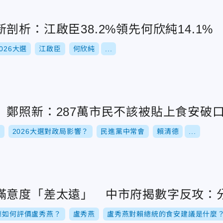
剖析：江啟臣38.2%領先何欣純14.1
2026大選
江啟臣
何欣純
...
 鄭照新：287萬市民不該被貼上食安破
選
2026大選對政局影響？
民進黨中常會
賴清德
...
滿意度「差太遠」 中市府揭數字反攻：
德如何評價盧秀燕？
盧秀燕
盧秀燕對賴總統的食安建議是什麼