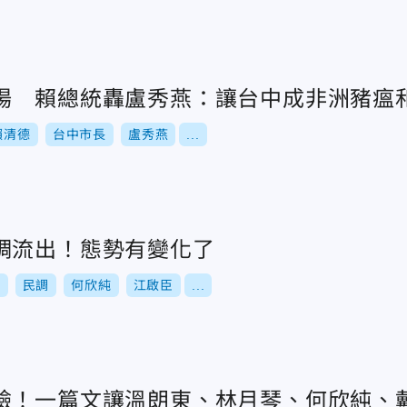
場 賴總統轟盧秀燕：讓台中成非洲豬瘟
賴清德
台中市長
盧秀燕
...
調流出！態勢有變化了
舉
民調
何欣純
江啟臣
...
臉！一篇文讓溫朗東、林月琴、何欣純、