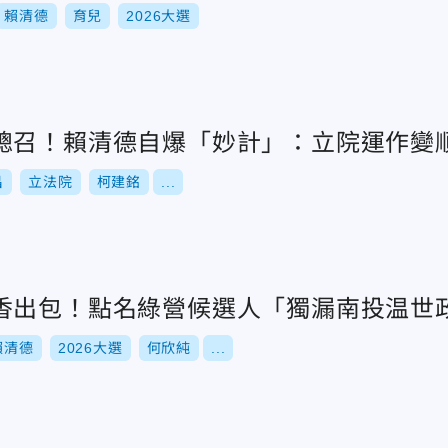
賴清德
育兒
2026大選
總召！賴清德自爆「妙計」：立院運作變
昌
立法院
柯建銘
...
香出包！點名綠營候選人「獨漏南投温世
賴清德
2026大選
何欣純
...