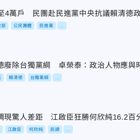
修至4萬戶 民團赴民進黨中央抗議賴清德
政部
公民團體
民進黨
...
德廢除台獨黨綱 卓榮泰：政治人物應與
燕
賴清德
台獨黨綱
...
現驚人差距 江啟臣狂勝何欣純16.2百
選
江啟臣
何欣純
民調
...