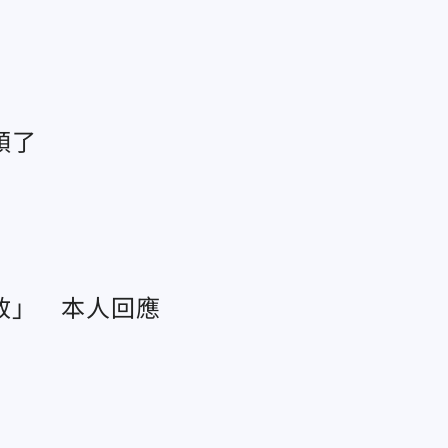
順了
政」 本人回應