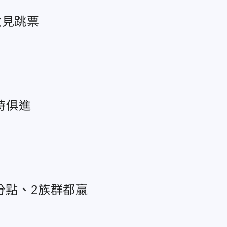
政見跳票
時俱進
分點、2族群都贏