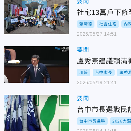
要聞
社宅13萬戶下
賴清德
社會住宅
內
2026/05/27 14:51
要聞
盧秀燕建議賴清
川普
台中市長
盧秀
2026/05/19 21:41
要聞
台中市長選戰民調
台中市長選舉
2026大