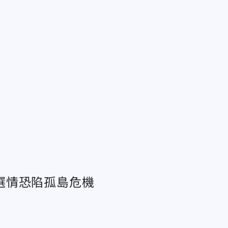
選情恐陷孤島危機