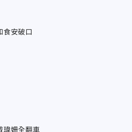
和食安破口
戴瑋姍全翻車