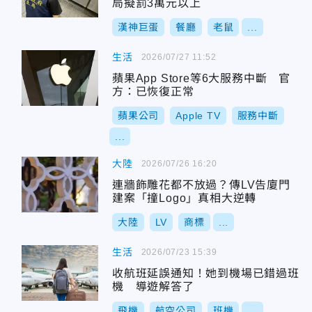
局擬罰3萬元以上
漢神巨蛋
餐廳
老鼠
...
生活
2026/07/27 11:52
蘋果App Store等6大服務中斷 官
方：已恢復正常
蘋果公司
Apple TV
服務中斷
...
大陸
2026/07/26 16:20
連牆飾雕花都不放過？傳LV告廈門
建案「撞Logo」真相大逆轉
大陸
LV
商標
...
生活
2026/07/23 15:39
收航班延誤通知！她到機場已錯過班
機 導遊解答了
飛機
航空公司
班機
...