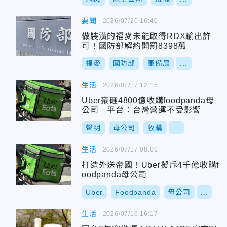
要聞
2026/07/20 16:40
做裝潢的福麥未能取得RDX輸出許
可！國防部解約開罰8398萬
福麥
國防部
軍備局
...
生活
2026/07/17 12:15
Uber豪砸4800億收購foodpanda母
公司 平台：台灣營運不受影響
聲明
母公司
收購
...
生活
2026/07/17 08:00
打造外送帝國！Uber擬斥4千億收購f
oodpanda母公司
Uber
Foodpanda
母公司
...
生活
2026/07/16 16:17