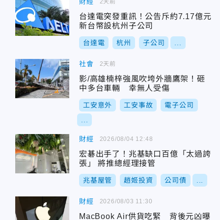
財經
2天前
台達電突發重訊！公告斥約7.17億元
新台幣設杭州子公司
台達電
杭州
子公司
...
社會
2天前
影/高雄楠梓強風吹垮外牆鷹架！砸
中多台車輛 幸無人受傷
工安意外
工安事故
電子公司
...
財經
2026/08/04 12:48
宏碁出手了！兆基缺口百億「太過誇
張」 將推總經理接管
兆基屋管
趙姬投資
公司債
...
財經
2026/08/03 11:30
MacBook Air供貨吃緊 背後元凶曝