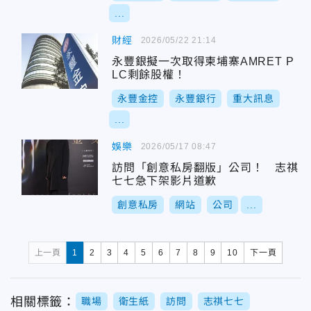
...
財經
2026/05/22 21:14
永豐銀擬一次取得柬埔寨AMRET P
LC剩餘股權！
永豐金控
永豐銀行
重大訊息
...
娛樂
2026/05/17 08:47
訪問「創意私房翻版」公司！ 志祺
七七急下架影片道歉
創意私房
網站
公司
...
上一頁
1
2
3
4
5
6
7
8
9
10
下一頁
相關標籤：
職場
衛生紙
訪問
志祺七七