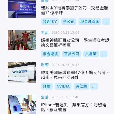
財經
2026/06/29 21:34
臻鼎-KY增資泰國子公司！交易金額
逾71億泰銖
臻鼎-KY
子公司
現金增資案
...
生活
2026/06/28 15:06
媽祖神轎逛百貨公司 學生憑准考證
換文昌筆祈考運
廟會遶境
百貨公司
文昌筆
...
財經
2026/06/26 19:32
緯創美國廠增資逾47億！擴大台灣、
越南、馬來西亞產能
輝達
NVIDIA
黃仁勳
...
生活
2026/06/26 17:40
iPhone若遺失！蘋果官方：勿留電
話、移除裝置