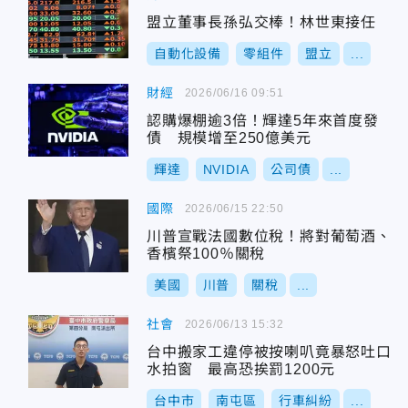
盟立董事長孫弘交棒！林世東接任
自動化設備
零組件
盟立
...
財經
2026/06/16 09:51
認購爆棚逾3倍！輝達5年來首度發
債 規模增至250億美元
輝達
NVIDIA
公司債
...
國際
2026/06/15 22:50
川普宣戰法國數位稅！將對葡萄酒、
香檳祭100％關稅
美國
川普
關稅
...
社會
2026/06/13 15:32
台中搬家工違停被按喇叭竟暴怒吐口
水拍窗 最高恐挨罰1200元
台中市
南屯區
行車糾紛
...