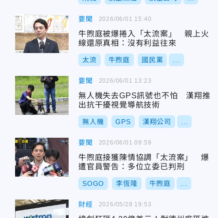
要聞
2026/06/01 15:40
牛煦庭被爆捲入「太流案」 親上火
線還原真相：沒有利益往來
太流
牛煦庭
國民黨
...
要聞
2026/06/01 13:23
無人機失去GPS訊號也不怕 漢翔推
出抗干擾視覺導航技術
無人機
GPS
漢翔公司
...
要聞
2026/06/01 09:59
牛煦庭接獲陳情協調「太流案」 爆
遭官員警告：多位立委已判刑
SOGO
李恆隆
牛煦庭
...
財經
2026/05/28 19:53