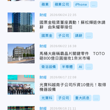
蘋果
蘋果公司
iPhone
...
財經
2026/06/24 22:35
國票金租賃董座異動！蘇松輝退休請
辭 由朱耀華接任
國票金
子公司
請辭
...
財經
2026/06/22 16:38
馬桶大廠稱霸晶片關鍵零件 TOTO
砸800億日圓搶攻1奈米市場
衛浴設備
半導體
AI
...
財經
2026/06/17 22:08
光寶科越南子公司斥資10億元！取得
機器設備
光寶科
子公司
重大訊息
...
財經
2026/06/16 21:11