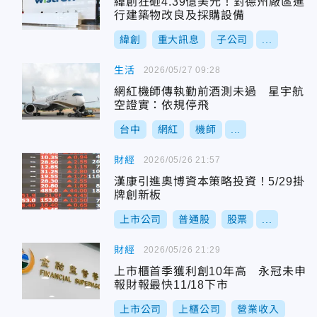
緯創狂砸4.39億美元！對德州廠區進
行建築物改良及採購設備
緯創
重大訊息
子公司
...
生活
2026/05/27 09:28
網紅機師傳執勤前酒測未過 星宇航
空證實：依規停飛
台中
網紅
機師
...
財經
2026/05/26 21:57
漢康引進奧博資本策略投資！5/29掛
牌創新板
上市公司
普通股
股票
...
財經
2026/05/26 21:29
上市櫃首季獲利創10年高 永冠未申
報財報最快11/18下市
上市公司
上櫃公司
營業收入