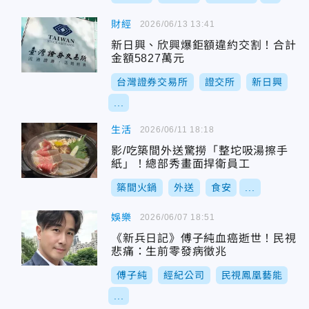
財經
2026/06/13 13:41
新日興、欣興爆鉅額違約交割！合計
金額5827萬元
台灣證券交易所
證交所
新日興
...
生活
2026/06/11 18:18
影/吃築間外送驚撈「整坨吸湯擦手
紙」！總部秀畫面捍衛員工
築間火鍋
外送
食安
...
娛樂
2026/06/07 18:51
《新兵日記》傅子純血癌逝世！民視
悲痛：生前零發病徵兆
傅子純
經紀公司
民視鳳凰藝能
...