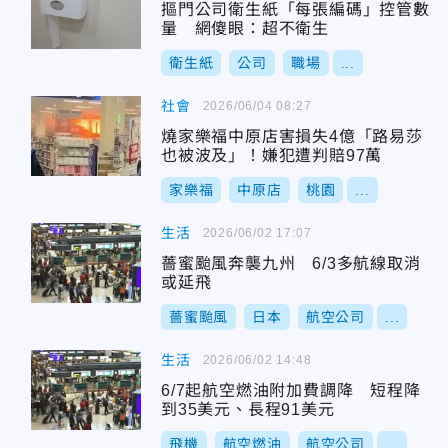
摳門公司衛生紙「每張編碼」控管數
量 網傻眼：超不衛生
衛生紙
公司
職場
...
社會
2026/06/04 08:27
燒家樂福中原店害損失4億「路易莎
也被波及」！嫌犯遭判賠97萬
家樂福
中原店
桃園
...
生活
2026/06/02 17:07
薔蜜颱風奔襲九州 6/3多航線取消
或延飛
薔蜜颱風
日本
航空公司
...
生活
2026/06/02 14:48
6/7起航空燃油附加費調降 短程降
到35美元、長程91美元
飛機
航空燃油
航空公司
...