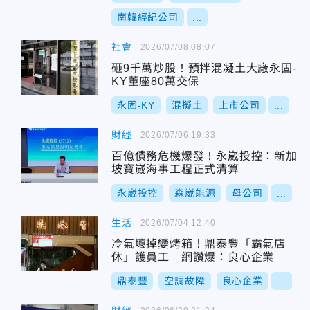
南韓經紀公司
...
社會
2026/07/08 08:07
砸9千萬炒股！預拌混凝土大廠永固-
KY董座80萬交保
永固-KY
混擬土
上市公司
...
財經
2026/07/06 19:33
百億債務危機爆發！永崴投控：新加
坡寶崴海事工程正式清算
永崴投控
森崴能源
母公司
...
生活
2026/07/04 12:40
冷氣壞掉變烤箱！鼎泰豐「霸氣店
休」護員工 網讚爆：良心企業
鼎泰豐
空調故障
良心企業
...