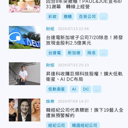
回台8年突撤櫃！PAUL&JOE宣布8/
31謝幕 轉線上經營
彩妝
撤櫃
百貨公司
...
財經
2026/07/15 22:06
台達電新加坡子公司7/20除息！將發
放現金股利2.5億美元
台達電
新加坡
除息
...
財經
2026/07/15 20:23
昇達科收購巨頻科技股權！擴大低軌
衛星、AI DC布局
低軌衛星
AI
DC
...
娛樂
2026/07/09 14:27
韓經紀公司代表驟逝！旗下19藝人全
遭無預警解約
經紀公司
韓國經紀公司