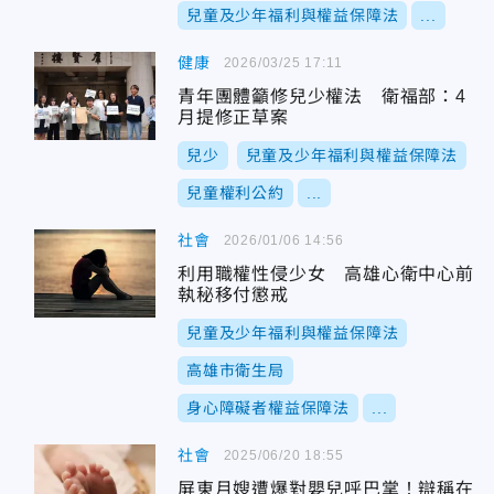
兒童及少年福利與權益保障法
...
健康
2026/03/25 17:11
青年團體籲修兒少權法 衛福部：4
月提修正草案
兒少
兒童及少年福利與權益保障法
兒童權利公約
...
社會
2026/01/06 14:56
利用職權性侵少女 高雄心衛中心前
執秘移付懲戒
兒童及少年福利與權益保障法
高雄市衛生局
身心障礙者權益保障法
...
社會
2025/06/20 18:55
屏東月嫂遭爆對嬰兒呼巴掌！辯稱在