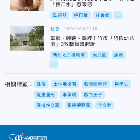
「擦口水」惹眾怒
監視器
呼巴掌
社會處
...
社會
2025/05/08 22:19
掌摑、腳踹、踩脖！竹市「恐怖幼兒
園」3教職員遭起訴
新竹地方檢察署
幼兒園
虐童
...
相關標籤：
性侵
士林地檢署
強制猥褻罪
男學生
從重量刑
李菄峻
戲曲王子
乘機性交罪
乘機猥褻罪
李文勳