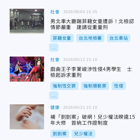
社會
2026/06/04 16:35
男北車大廳踹菲籍女童遭訴！北檢認
情節嚴重 建請從重量刑
菲籍女童
台北地檢署
台北車站
...
社會
2026/05/12 15:16
戲曲王子李菄峻涉性侵4男學生 士
檢起訴求重刑
強制性交罪
強制猥褻罪
性侵
...
健康
2026/04/21 15:10
補「剴剴案」破網！兒少權法睽違15
年大修 首納工作證制度
剴剴案
兒少權法