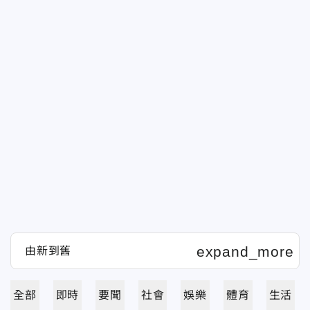
全部
即時
要聞
社會
娛樂
體育
生活