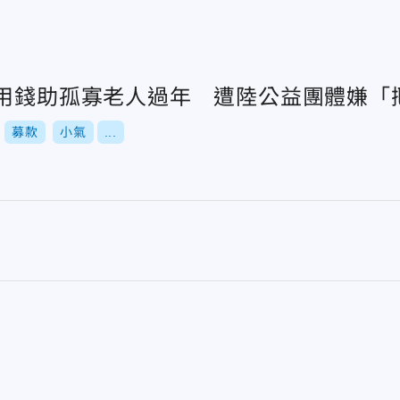
零用錢助孤寡老人過年 遭陸公益團體嫌「
募款
小氣
...