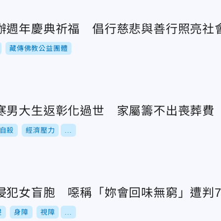
辦週年慶典祈福 倡行慈悲與善行照亮社
藏傳佛教公益團體
寒男大生返彰化過世 家屬籌不出喪葬費
自殺
經濟壓力
...
侵犯女盲胞 噁稱「妳會回味無窮」遭判
侵
身障
視障
...