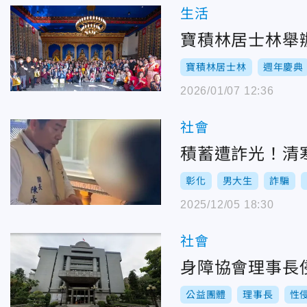
生活
寶積林居士林舉
寶積林居士林
週年慶典
2026/01/07 12:36
社會
積蓄遭詐光！清
彰化
男大生
詐騙
2025/12/05 18:30
社會
身障協會理事長
公益團體
理事長
性