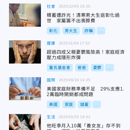
社會
2025/12/05 18:30
積蓄遭詐光！清寒男大生返彰化過
世 家屬籌不出喪葬費
彰化
男大生
詐騙
...
健康
2025/11/04 17:52
超過四成父親憂鬱風險高！家庭經濟
壓力成隱形炸彈
董氏基金會
爸爸
憂鬱
...
國際
2025/09/30 14:35
美國家庭財務準備不足 29%支應1.
2萬臨時開銷都成問題
美國
家庭
儲蓄
...
生活
2025/01/25 19:42
他旺季月入10萬「養女友」存不到