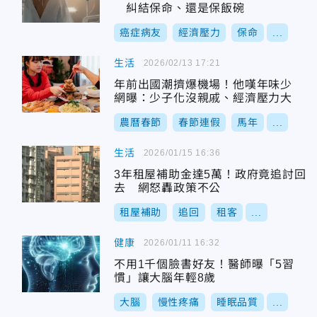
糾結保命、還是保飯碗
癌症病友
經濟壓力
保命
...
生活
2026/02/13 17:21
年前出國潮擠爆機場！他嘆年味少
網曝：少子化沒親戚、經濟壓力大
農曆春節
春節連假
馬年
...
生活
2026/01/15 16:36
3年租屋補助金達5萬！政府竟追討回
去 網怒轟政策不公
租屋補助
追回
租客
...
健康
2026/01/11 16:32
不用1千個臉書好友！醫師曝「5習
慣」讓大腦年輕8歲
大腦
慢性疼痛
睡眠品質
...