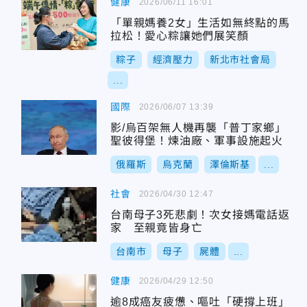
健康
2026/06/11 16:01
「單親媽養2女」生活如無終點的馬
拉松！愛心粽讓她們展笑顏
粽子
經濟壓力
新北市社會局
...
國際
2026/06/07 13:39
影/烏百架無人機再襲「普丁家鄉」
聖彼得堡！煉油廠、軍事設施起火
俄羅斯
烏克蘭
澤倫斯基
...
社會
2026/04/30 12:47
台南母子3死悲劇！次女接媽電話返
家 至親竟皆身亡
台南市
母子
屍體
...
健康
2026/04/29 12:50
逾8成癌友疲憊、嘔吐「硬撐上班」