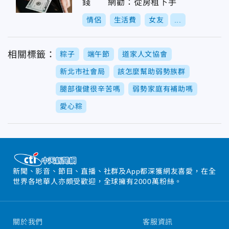
錢 網勸：從房租下手
情侶
生活費
女友
...
相關標籤：
粽子
端午節
道家人文協會
新北市社會局
該怎麼幫助弱勢族群
腿部復健很辛苦嗎
弱勢家庭有補助嗎
愛心粽
新聞、影音、節目、直播、社群及App都深獲網友喜愛，在全
世界各地華人亦頗受歡迎，全球擁有2000萬粉絲。
關於我們
客服資訊