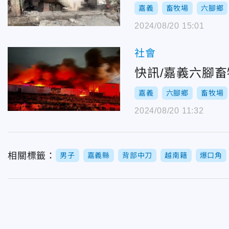
嘉義
畜牧場
六腳鄉
2024/08/20 15:01
社會
快訊/嘉義六腳
嘉義
六腳鄉
畜牧場
2024/08/20 11:32
相關標籤：
男子
嘉義縣
背部中刀
越南籍
爆口角