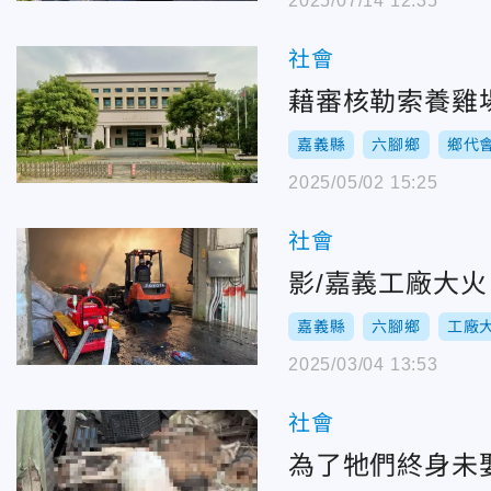
2025/07/14 12:35
社會
藉審核勒索養雞
嘉義縣
六腳鄉
鄉代
2025/05/02 15:25
社會
影/嘉義工廠大
嘉義縣
六腳鄉
工廠
2025/03/04 13:53
社會
為了牠們終身未