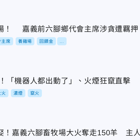
場！ 嘉義前六腳鄉代會主席涉貪遭羈押
會主席
養雞場
回饋金
...
火！「機器人都出動了」、火煙狂竄直擊
大火
濃煙
竄火
娶！嘉義六腳畜牧場大火奪走150羊 主