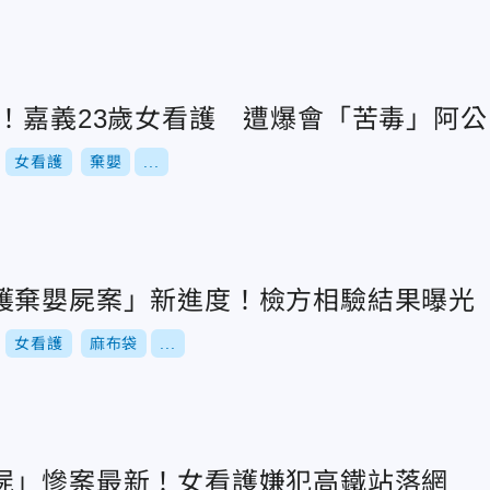
袋！嘉義23歲女看護 遭爆會「苦毒」阿公
女看護
棄嬰
...
護棄嬰屍案」新進度！檢方相驗結果曝光
女看護
麻布袋
...
屍」慘案最新！女看護嫌犯高鐵站落網