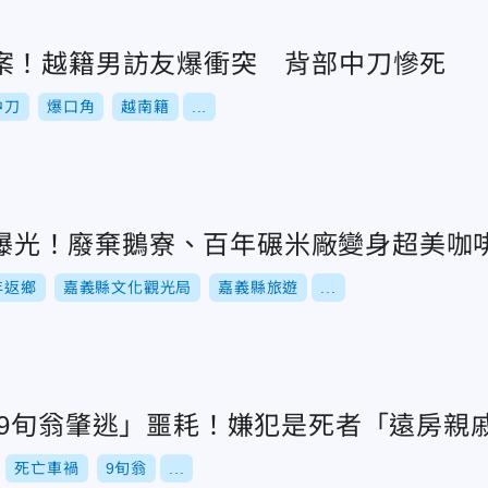
案！越籍男訪友爆衝突 背部中刀慘死
中刀
爆口角
越南籍
...
角落曝光！廢棄鵝寮、百年碾米廠變身超美咖
年返鄉
嘉義縣文化觀光局
嘉義縣旅遊
...
死9旬翁肇逃」噩耗！嫌犯是死者「遠房親
死亡車禍
9旬翁
...