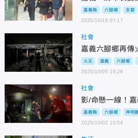
嘉義縣
六腳鄉
女嬰
2025/10/19 07:17
社會
嘉義六腳鄉再傳
火災
嘉義
六腳鄉
2025/10/05 19:26
社會
影/命懸一線！
嘉義縣
六腳鄉
神明
2025/10/02 10:54