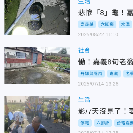
生活
悲慘「8」龜！
嘉義縣
六腳鄉
水溝
2025/08/22 11:10
社會
慟！嘉義8旬老
丹娜絲颱風
嘉義
老
2025/07/14 13:28
生活
影/7天沒見了
停電
六腳鄉
台電嘉