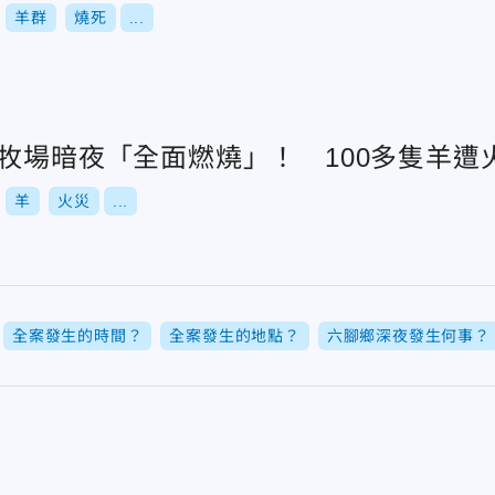
羊群
燒死
...
畜牧場暗夜「全面燃燒」！ 100多隻羊遭
羊
火災
...
全案發生的時間？
全案發生的地點？
六腳鄉深夜發生何事？