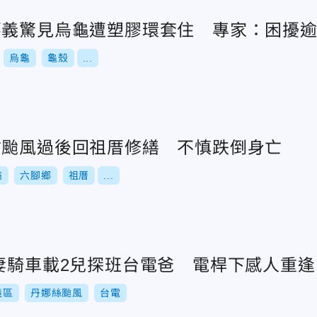
嘉義驚見烏龜遭塑膠環套住 專家：困擾逾
烏龜
龜殼
...
翁颱風過後回祖厝修繕 不慎跌倒身亡
翁
六腳鄉
祖厝
...
！妻騎車載2兒探班台電爸 電桿下感人重逢
義區
丹娜絲颱風
台電