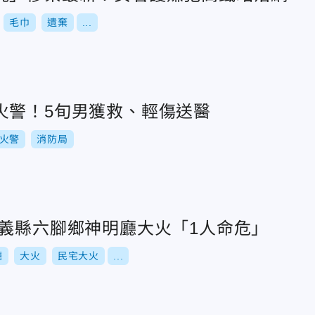
毛巾
遺棄
...
火警！5旬男獲救、輕傷送醫
火警
消防局
嘉義縣六腳鄉神明廳大火「1人命危」
廳
大火
民宅大火
...