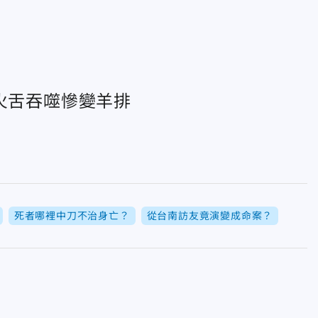
火舌吞噬慘變羊排
死者哪裡中刀不治身亡？
從台南訪友竟演變成命案？