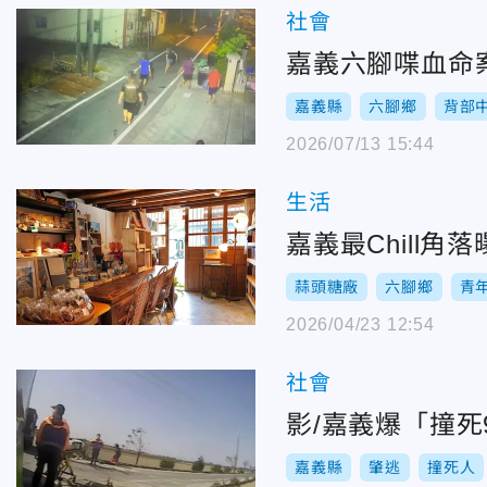
社會
嘉義六腳喋血命
嘉義縣
六腳鄉
背部
2026/07/13 15:44
生活
嘉義最Chill
蒜頭糖廠
六腳鄉
青
2026/04/23 12:54
社會
影/嘉義爆「撞
嘉義縣
肇逃
撞死人