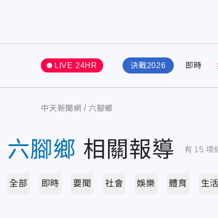
LIVE 24HR
決戰2026
即時
中天新聞網
六腳鄉
六腳鄉
相關報導
有
15
項
全部
即時
要聞
社會
娛樂
體育
生