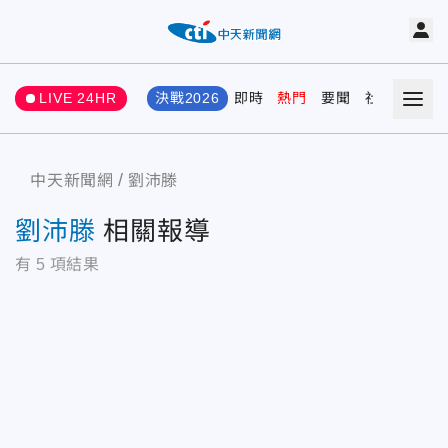
LIVE 24HR
決戰2026
即時
熱門
要聞
社會
娛樂
中天新聞網
劉沛滕
劉沛滕
相關報導
有
5
項結果