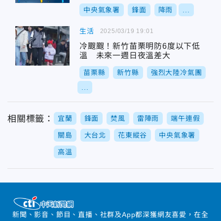
中央氣象署
鋒面
降雨
...
生活
2025/03/19 19:01
冷颼颼！新竹苗栗明防6度以下低
溫 未來一週日夜溫差大
苗栗縣
新竹縣
強烈大陸冷氣團
...
相關標籤：
宜蘭
鋒面
焚風
雷陣雨
端午連假
關島
大台北
花東縱谷
中央氣象署
高溫
新聞、影音、節目、直播、社群及App都深獲網友喜愛，在全