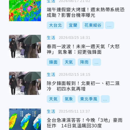
生活
2026/06/17 21:02
端午連假變大烤爐！週末熱帶系統恐
成颱？影響台機率曝光
大台北
宜蘭
花東縱谷
...
生活
2026/03/25 18:31
春雨一波波！未來一週天氣「大怒
神」 氣象署：迎更強鋒面
鋒面
天氣
降雨
...
生活
2026/02/15 18:15
除夕鋒面報到！北東初一、初二濕
冷 初四水氣再增
天氣
氣象
東北季風
...
生活
2025/05/11 13:37
全台急凍濕答答！今晚「3地」豪雨
狂炸 14日氣溫飆回30度