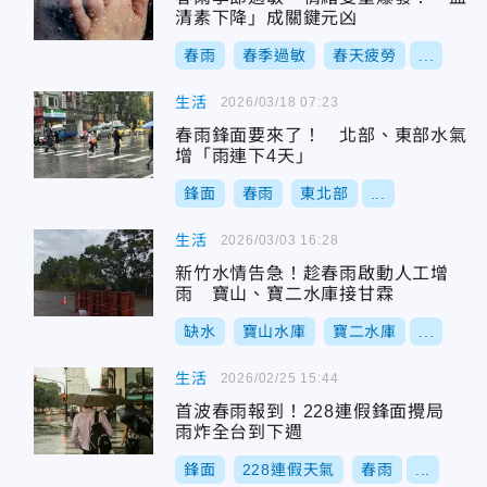
清素下降」成關鍵元凶
春雨
春季過敏
春天疲勞
...
生活
2026/03/18 07:23
春雨鋒面要來了！ 北部、東部水氣
增「雨連下4天」
鋒面
春雨
東北部
...
生活
2026/03/03 16:28
新竹水情告急！趁春雨啟動人工增
雨 寶山、寶二水庫接甘霖
缺水
寶山水庫
寶二水庫
...
生活
2026/02/25 15:44
首波春雨報到！228連假鋒面攪局
雨炸全台到下週
鋒面
228連假天氣
春雨
...