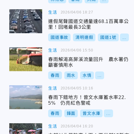
生活
2026/04/06 18:27
連假尾聲國道交通量達68.1百萬車公
里！回堵最長3公里
國道事故
清明連假
國道1號
...
生活
2026/04/06 15:50
春雨解渴高屏溪流量回升 農水署仍
籲審慎用水
春雨
雨水
水情
...
生活
2026/04/05 10:16
春雨下錯地方！曾文水庫蓄水率22.
5% 仍亮紅色警戒
春雨
鋒面
曾文水庫
...
生活
2026/04/04 16:20