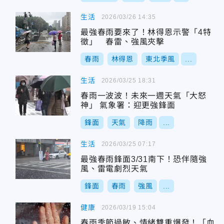
生活
2026/03/26 14:35
最強春雨要來了！林得恩示警「4特
徵」 春雷、強風夾擊
春雨
林得恩
東北季風
...
生活
2026/03/25 18:31
春雨一波波！未來一週天氣「大怒
神」 氣象署：迎更強鋒面
鋒面
天氣
降雨
...
生活
2026/03/25 07:17
最強春雨鋒面3/31南下！恐伴隨強
風、雷電劇烈天氣
鋒面
春雨
強風
...
健康
2026/03/19 15:04
春雨季節過敏、情緒雙重爆發！「血