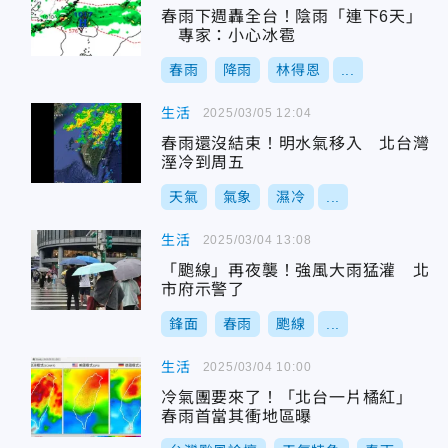
春雨下週轟全台！陰雨「連下6天」
專家：小心冰雹
春雨
降雨
林得恩
...
生活
2025/03/05 12:04
春雨還沒結束！明水氣移入 北台灣
溼冷到周五
天氣
氣象
濕冷
...
生活
2025/03/04 13:08
「颮線」再夜襲！強風大雨猛灌 北
市府示警了
鋒面
春雨
颮線
...
生活
2025/03/04 10:00
冷氣團要來了！「北台一片橘紅」
春雨首當其衝地區曝