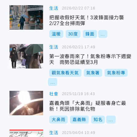
生活
2026/02/22 07:16
把握收假好天氣！3波鋒面接力襲
2/27全台掃雨彈
溫暖
30度
鋒面
...
生活
2026/02/21 17:49
第一波春雨來了！氣象粉專示下週變
天 雨勢恐延續至3月
觀氣象看天氣
氣象署
氣象粉專
...
社會
2025/11/19 16:43
嘉義角頭「大鼻雨」疑服毒身亡最
新！死因排除氰化物
大鼻雨
嘉義縣
知名
...
生活
2025/04/04 10:49