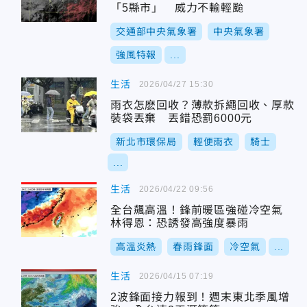
「5縣市」 威力不輸輕颱
交通部中央氣象署
中央氣象署
強風特報
...
生活
2026/04/27 15:30
雨衣怎麽回收？薄款拆繩回收、厚款
裝袋丟棄 丟錯恐罰6000元
新北市環保局
輕便雨衣
騎士
...
生活
2026/04/22 09:56
全台飆高溫！鋒前暖區強碰冷空氣
林得恩：恐誘發高強度暴雨
高溫炎熱
春雨鋒面
冷空氣
...
生活
2026/04/15 07:19
2波鋒面接力報到！週末東北季風增