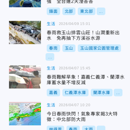
強 全台連2天溼答答
鋒面
北部
東北部
...
生活
2026/04/09 15:01
春雨救玉山排雲山莊！山澗重新出
水 免再抽下方溪谷水源
春雨
玉山
玉山國家公園管理處
...
生活
2026/04/07 15:45
春雨難解旱象！嘉義仁義潭、蘭潭水
庫蓄水量不增反減
嘉義
仁義潭水庫
蘭潭水庫
...
生活
2026/04/07 10:20
今日春雨快閃！氣象專家揭3大特
徵：中北部防大雨
林得恩
春雨
大雨
...