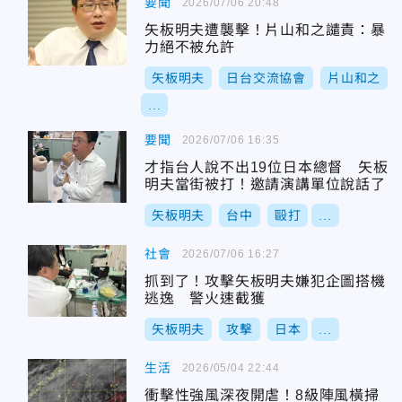
要聞
2026/07/06 20:48
矢板明夫遭襲擊！片山和之譴責：暴
力絕不被允許
矢板明夫
日台交流協會
片山和之
...
要聞
2026/07/06 16:35
才指台人說不出19位日本總督 矢板
明夫當街被打！邀請演講單位說話了
矢板明夫
台中
毆打
...
社會
2026/07/06 16:27
抓到了！攻擊矢板明夫嫌犯企圖搭機
逃逸 警火速截獲
矢板明夫
攻擊
日本
...
生活
2026/05/04 22:44
衝擊性強風深夜開虐！8級陣風橫掃