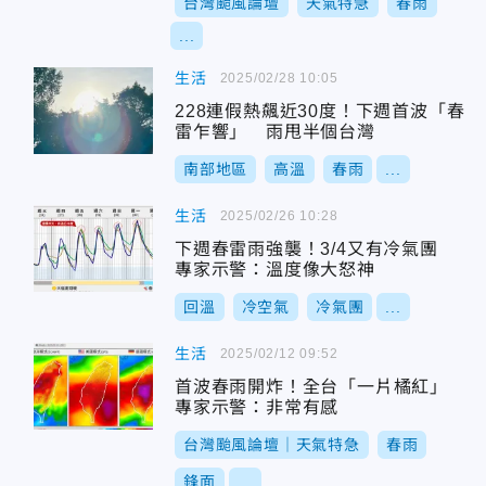
台灣颱風論壇
天氣特急
春雨
...
生活
2025/02/28 10:05
228連假熱飆近30度！下週首波「春
雷乍響」 雨甩半個台灣
南部地區
高溫
春雨
...
生活
2025/02/26 10:28
下週春雷雨強襲！3/4又有冷氣團
專家示警：溫度像大怒神
回溫
冷空氣
冷氣團
...
生活
2025/02/12 09:52
首波春雨開炸！全台「一片橘紅」
專家示警：非常有感
台灣颱風論壇｜天氣特急
春雨
鋒面
...