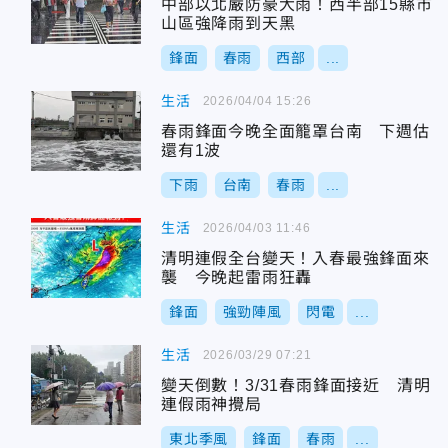
中部以北嚴防豪大雨！西半部15縣市
山區強降雨到天黑
鋒面
春雨
西部
...
生活
2026/04/04 15:26
春雨鋒面今晚全面籠罩台南 下週估
還有1波
下雨
台南
春雨
...
生活
2026/04/03 11:46
清明連假全台變天！入春最強鋒面來
襲 今晚起雷雨狂轟
鋒面
強勁陣風
閃電
...
生活
2026/03/29 07:21
變天倒數！3/31春雨鋒面接近 清明
連假雨神攪局
東北季風
鋒面
春雨
...