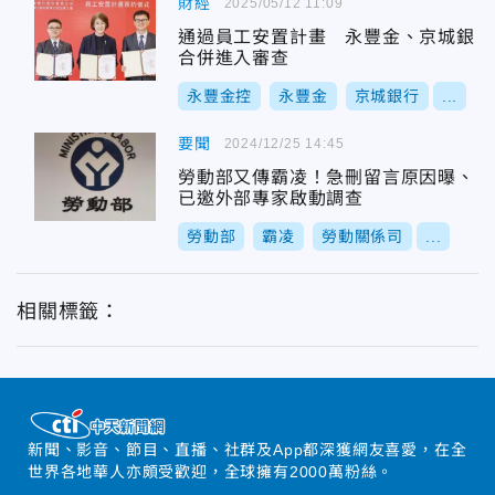
財經
2025/05/12 11:09
通過員工安置計畫 永豐金、京城銀
合併進入審查
永豐金控
永豐金
京城銀行
...
要聞
2024/12/25 14:45
勞動部又傳霸凌！急刪留言原因曝、
已邀外部專家啟動調查
勞動部
霸凌
勞動關係司
...
相關標籤：
新聞、影音、節目、直播、社群及App都深獲網友喜愛，在全
世界各地華人亦頗受歡迎，全球擁有2000萬粉絲。