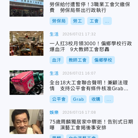
勞保給付遭暫停！3職業工會欠繳保
費 勞保局祭出行政執行
勞保局
勞工
工會
...
生活
2026/07/21 17:32
一人扛3校月領3000！偏鄉學校行政
爆血汗 9大教師工會怒轟
血汗
教師工會
偏鄉學校
生活
2026/07/21 16:07
全台18大工會聯合聲明！兼顧法理
情 支持公平會有條件核准Grab收
購foodpanda
公平會
Grab
收購
...
娛樂
2026/07/16 17:08
75歲周麟獨居家中驟逝！告別式日期
曝 演藝工會揭後事安排