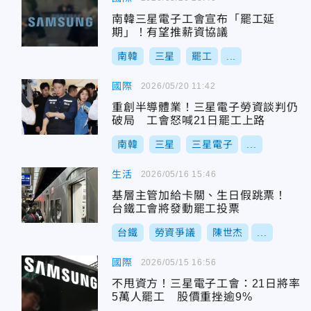
南韓三星電子工會宣布「罷工延
期」！有望推薪資協議
南韓
三星
罷工
...
國際
2026/05/20 11:42
重創半導體業！三星電子勞資談判仍
破局 工會怒喊21日罷工上路
南韓
三星
三星電子
...
生活
2026/05/16 15:46
基層主管加給卡關、生日假跳票！
台鐵工會將發動罷工投票
台鐵
勞資爭議
陳世杰
...
國際
2026/05/15 16:56
不甩資方！三星電子工會：21日將率
5萬人罷工 股價重挫逾9%