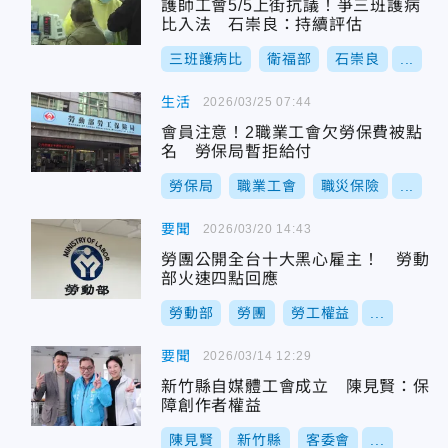
護師工會5/5上街抗議！爭三班護病
比入法 石崇良：持續評估
三班護病比
衛福部
石崇良
...
生活
2026/03/25 07:44
會員注意！2職業工會欠勞保費被點
名 勞保局暫拒給付
勞保局
職業工會
職災保險
...
要聞
2026/03/20 14:43
勞團公開全台十大黑心雇主！ 勞動
部火速四點回應
勞動部
勞團
勞工權益
...
要聞
2026/03/14 12:29
新竹縣自媒體工會成立 陳見賢：保
障創作者權益
陳見賢
新竹縣
客委會
...