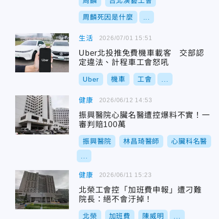
周麟
台北演藝工會
周麟死因是什麼
...
生活
2026/07/01 15:51
Uber北投推免費機車載客 交部認
定違法、計程車工會怒吼
Uber
機車
工會
...
健康
2026/06/12 14:53
振興醫院心臟名醫遭控爆料不實！一
審判賠100萬
振興醫院
林昌琦醫師
心臟科名醫
...
健康
2026/06/11 15:23
北榮工會控「加班費申報」遭刁難
院長：絕不會汙掉！
北榮
加班費
陳威明
...