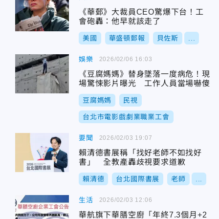
《華郵》大裁員CEO驚爆下台！工
會砲轟：他早就該走了
美國
華盛頓郵報
貝佐斯
...
娛樂
2026/02/06 16:03
《豆腐媽媽》替身墜落一度病危！現
場驚悚影片曝光 工作人員當場嚇傻
豆腐媽媽
民視
台北市電影戲劇業職業工會
要聞
2026/02/03 19:07
賴清德書展稱「找好老師不如找好
書」 全教產轟歧視要求道歉
賴清德
台北國際書展
老師
...
生活
2026/02/03 12:06
華航旗下華膳空廚「年終7.3個月+2