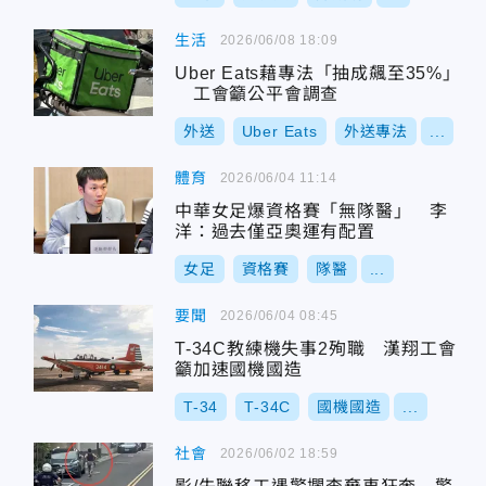
生活
2026/06/08 18:09
Uber Eats藉專法「抽成飆至35%」
工會籲公平會調查
外送
Uber Eats
外送專法
...
體育
2026/06/04 11:14
中華女足爆資格賽「無隊醫」 李
洋：過去僅亞奧運有配置
女足
資格賽
隊醫
...
要聞
2026/06/04 08:45
T-34C教練機失事2殉職 漢翔工會
籲加速國機國造
T-34
T-34C
國機國造
...
社會
2026/06/02 18:59