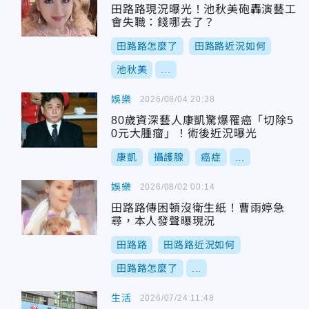
田路路現況曝光！池秋美砲轟演藝工
會失職：錢哪去了？
田路路怎麼了
田路路近況如何
池秋美
...
娛樂
2026/08/04 20:38
80歲資深藝人康凱驚爆罹癌「切除5
0元大腫瘤」！術後近況曝光
康凱
攝護腺
癌症
...
娛樂
2026/08/02 00:14
田路路傳困頓沒衛生紙！曹雨婷急
尋，本人發聲曝現況
田路路
田路路近況如何
田路路怎麼了
...
生活
2026/07/24 11:48