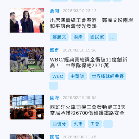
要聞
2026/03/10 23:13
出席演藝總工會春酒 鄭麗文盼兩岸
和平讓台灣發光發熱
鄭麗文
兩岸
國民黨
...
體育
2026/03/10 15:50
WBC/經典賽總獎金衝破11億創新
高！ 中華隊保底2370萬
WBC
中華隊
世界棒球經典賽
...
國際
2026/02/10 09:55
西班牙火車司機工會發動罷工3天
當局承諾投6700億維護鐵路安全
西班牙
火車
工會
...
國際
2026/02/08 11:45