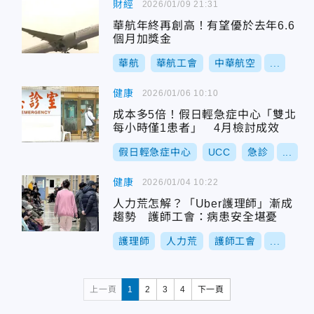
財經
2026/01/09 21:31
華航年終再創高！有望優於去年6.6
個月加獎金
華航
華航工會
中華航空
...
健康
2026/01/06 10:10
成本多5倍！假日輕急症中心「雙北
每小時僅1患者」 4月檢討成效
假日輕急症中心
UCC
急診
...
健康
2026/01/04 10:22
人力荒怎解？「Uber護理師」漸成
趨勢 護師工會：病患安全堪憂
護理師
人力荒
護師工會
...
上一頁
1
2
3
4
下一頁