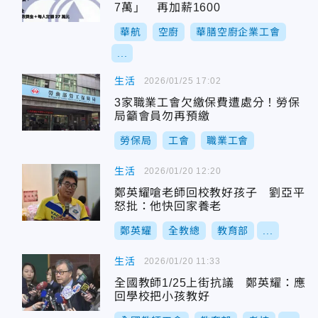
7萬」 再加薪1600
華航
空廚
華膳空廚企業工會
...
生活
2026/01/25 17:02
3家職業工會欠繳保費遭處分！勞保
局籲會員勿再預繳
勞保局
工會
職業工會
生活
2026/01/20 12:20
鄭英耀嗆老師回校教好孩子 劉亞平
怒批：他快回家養老
鄭英耀
全教總
教育部
...
生活
2026/01/20 11:33
全國教師1/25上街抗議 鄭英耀：應
回學校把小孩教好