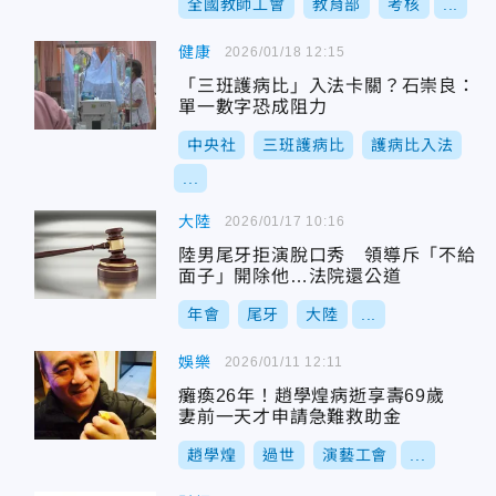
全國教師工會
教育部
考核
...
健康
2026/01/18 12:15
「三班護病比」入法卡關？石崇良：
單一數字恐成阻力
中央社
三班護病比
護病比入法
...
大陸
2026/01/17 10:16
陸男尾牙拒演脫口秀 領導斥「不給
面子」開除他…法院還公道
年會
尾牙
大陸
...
娛樂
2026/01/11 12:11
癱瘓26年！趙學煌病逝享壽69歲
妻前一天才申請急難救助金
趙學煌
過世
演藝工會
...