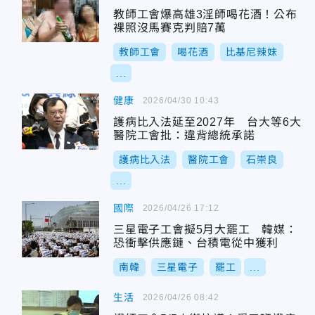
教師工會爆高雄3淫師喝花酒！公布
裸照沒馬賽克判賠7萬
教師工會
喝花酒
比基尼辣妹
...
健康
2026/04/30 10:43
護病比入法延至2027年 台大等6大
醫院工會批：違背總統承諾
護病比入法
醫院工會
石崇良
...
國際
2026/04/26 17:12
三星電子工會擬5月大罷工 韓媒：
恐衝擊供應鏈、台積電從中獲利
南韓
三星電子
罷工
...
生活
2026/04/26 08:42