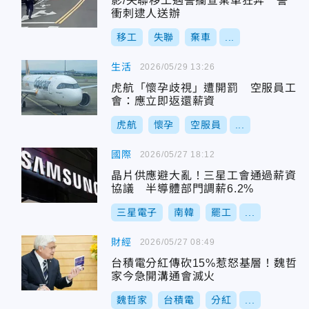
影/失聯移工遇警攔查棄車狂奔 警
衝刺逮人送辦
移工
失聯
棄車
...
生活
2026/05/29 13:26
虎航「懷孕歧視」遭開罰 空服員工
會：應立即返還薪資
虎航
懷孕
空服員
...
國際
2026/05/27 18:12
晶片供應避大亂！三星工會通過薪資
協議 半導體部門調薪6.2%
三星電子
南韓
罷工
...
財經
2026/05/27 08:49
台積電分紅傳砍15%惹怒基層！魏哲
家今急開溝通會滅火
魏哲家
台積電
分紅
...