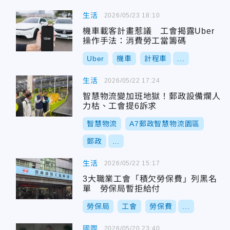
生活
2026/05/23 18:10
機車載客計畫惹議 工會揭露Uber
操作手法：消費勞工當籌碼
Uber
機車
計程車
...
生活
2026/05/22 17:24
智慧物流變加班地獄！郵政設備爛人
力枯、工會提6訴求
智慧物流
A7郵政智慧物流園區
郵政
...
生活
2026/05/22 15:17
3大職業工會「積欠勞保費」列黑名
單 勞保局暫拒給付
勞保局
工會
勞保費
...
國際
2026/05/20 23:40