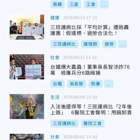
南韓
三星
工會
...
健康
2026/05/14 17:15
三班護病比採「平均計算」遭砲轟
護團：假達標、過勞合法化！
三班護病比
護理師
過勞
...
社會
2026/05/11 21:42
台鐵爆大蠹蟲！董事吳長智涉詐76
萬 檢廉兵分6路緝捕
台鐵
吳長智
檢廉
...
生活
2026/05/09 22:18
入法後還得等！三班護病比「2年後
上路」 6醫院工會聲明：甩鍋卸責
三班護病比
醫院工會
社會
2026/05/01 14:49