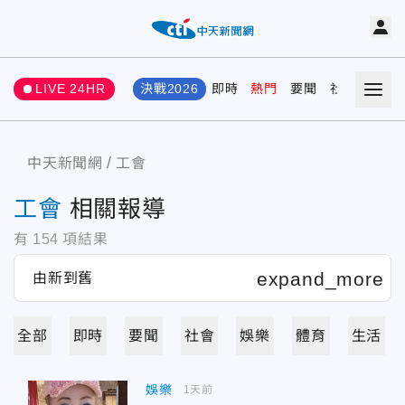
LIVE 24HR
決戰2026
即時
熱門
要聞
社會
娛樂
中天新聞網
工會
工會
相關報導
有
154
項結果
全部
即時
要聞
社會
娛樂
體育
生活
娛樂
1天前