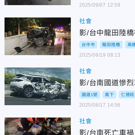
2025/09/07 12:59
社會
影/台中龍田陸
台中市
龍田陸橋
高
2025/06/19 08:13
社會
影/台南國道慘
國道1號
南下
仁德段
2025/06/17 14:56
社會
影/台南死亡車