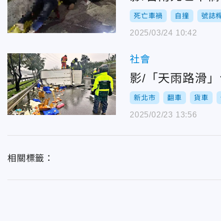
死亡車禍
自撞
號誌
2025/03/24 10:42
社會
影/「天雨路滑
新北市
翻車
貨車
2025/02/23 13:56
相關標籤：