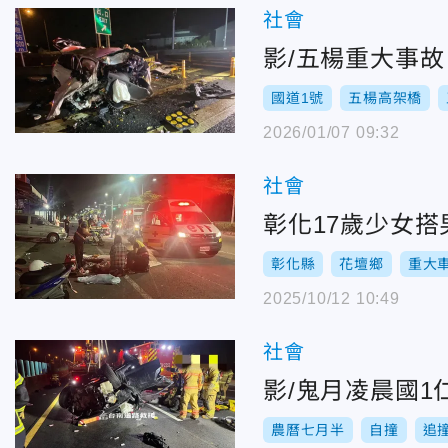
社會
影/五楊重大事
國道1號
五楊高架橋
2026/01/07 09:32
社會
彰化17歲少女
彰化縣
花壇鄉
重大
2025/10/12 10:49
社會
影/鬼月凌晨國1
農曆七月半
自撞
追