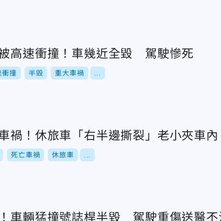
橋被高速衝撞！車幾近全毀 駕駛慘死
速衝撞
半毀
重大車禍
...
烈車禍！休旅車「右半邊撕裂」老小夾車內
死亡車禍
休旅車
...
禍！車輛猛撞號誌桿半毀 駕駛重傷送醫不