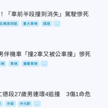
故！「車前半段撞到消失」駕駛慘死
五楊高架道
重大車禍
國道
...
搭男伴機車「撞2車又被公車撞」慘死
車禍
車禍
嚴重車禍
...
仁德段27歲男連環4追撞 3傷1命危
撞
半毀
中元節
...