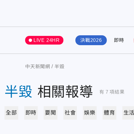
LIVE 24HR
決戰2026
即時
中天新聞網
半毀
半毀
相關報導
有
7
項結果
全部
即時
要聞
社會
娛樂
體育
生