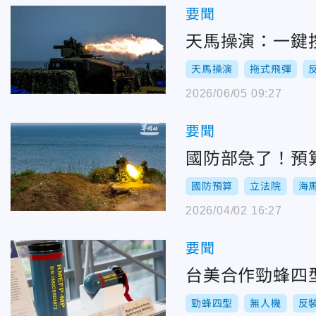
要聞
天馬操演：一鍵
天馬操演
拖式飛彈
2026/06/05 09:27
要聞
國防部急了！預
國防預算
立法院
海
2026/04/02 16:27
要聞
台美合作勁蜂四
勁蜂四型
無人機
反