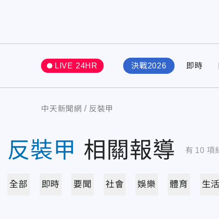
LIVE 24HR
決戰2026
即時
中天新聞網
反裝甲
反裝甲
相關報導
有
10
項
全部
即時
要聞
社會
娛樂
體育
生