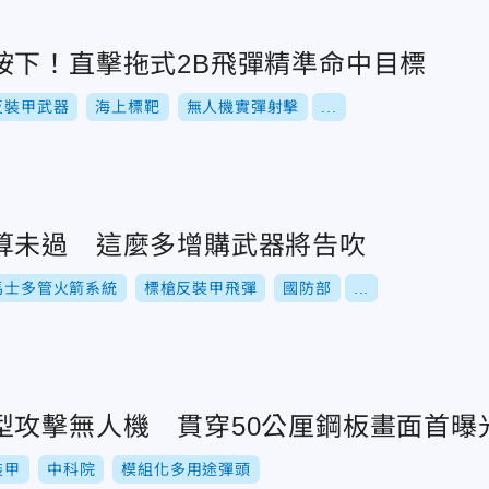
按下！直擊拖式2B飛彈精準命中目標
反裝甲武器
海上標靶
無人機實彈射擊
...
算未過 這麼多增購武器將告吹
馬士多管火箭系統
標槍反裝甲飛彈
國防部
...
型攻擊無人機 貫穿50公厘鋼板畫面首曝
裝甲
中科院
模組化多用途彈頭