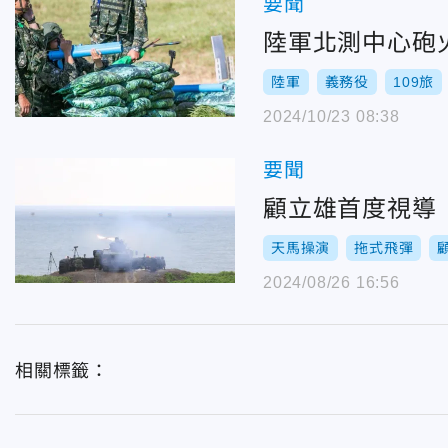
要聞
陸軍北測中心砲
陸軍
義務役
109旅
2024/10/23 08:38
要聞
顧立雄首度視導
天馬操演
拖式飛彈
2024/08/26 16:56
相關標籤：