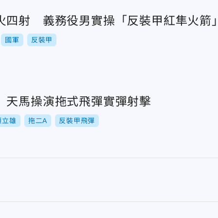
火四射 義務役男實操「反裝甲紅隼火箭
國軍
反裝甲
 天馬操演拖式飛彈實彈射擊
顧立雄
拖二A
反裝甲飛彈