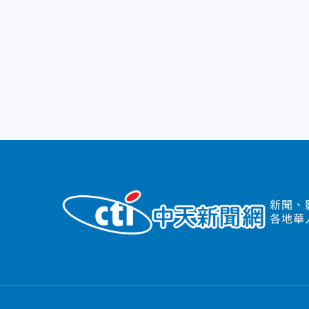
新聞、
各地華