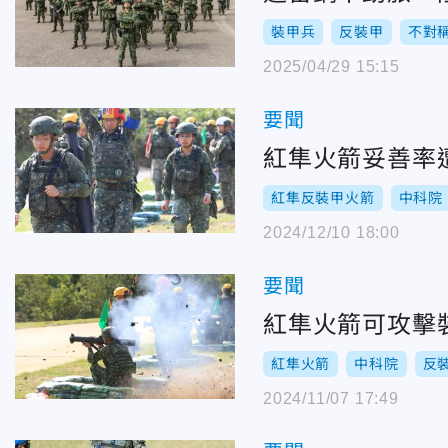
裝甲兵
反裝甲
不對
2025/04/29 15:15
要聞
紅隼火箭妥善率
紅隼反裝甲火箭
中科院
2024/12/10 18:00
要聞
紅隼火箭可攻擊
紅隼火箭
中科院
反
2024/11/07 17:49