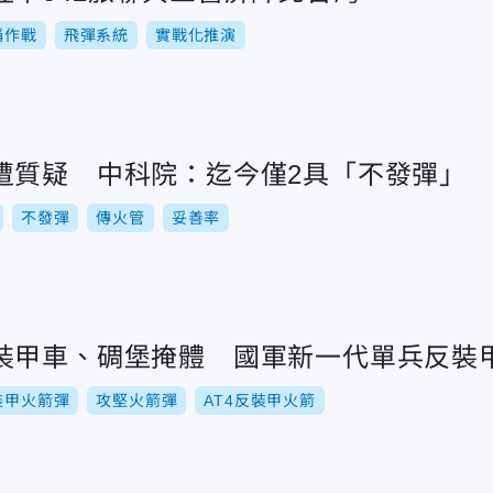
稱作戰
飛彈系統
實戰化推演
遭質疑 中科院：迄今僅2具「不發彈」
不發彈
傳火管
妥善率
裝甲車、碉堡掩體 國軍新一代單兵反裝
裝甲火箭彈
攻堅火箭彈
AT4反裝甲火箭