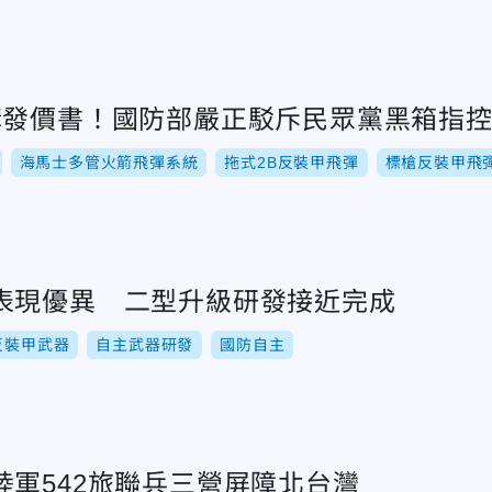
購發價書！國防部嚴正駁斥民眾黨黑箱指
海馬士多管火箭飛彈系統
拖式2B反裝甲飛彈
標槍反裝甲飛
表現優異 二型升級研發接近完成
反裝甲武器
自主武器研發
國防自主
陸軍542旅聯兵三營屏障北台灣