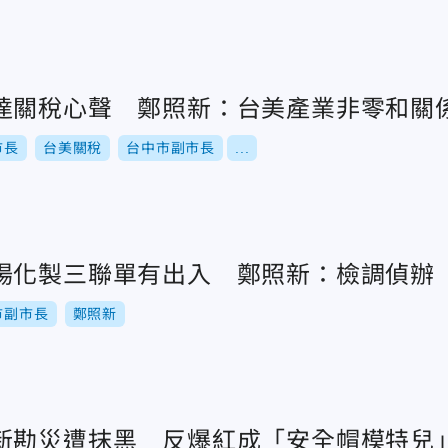
達關稅心聲 鄭照新：台美產業非零和關
市長
台美關稅
台中市副市長
...
場化製三聯單有出入 鄭照新：檢調偵辦
市副市長
鄭照新
新勘災遭抹黑 反爆紅成「安全帽模特兒