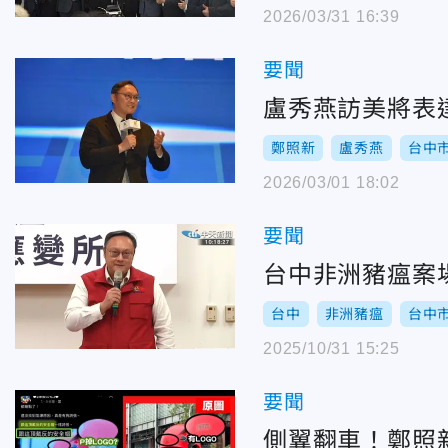
2026/03/31 16:39
要聞
盧秀燕訪美將表
鄭照新
盧秀燕
台中
2026/03/01 18:02
要聞
台中非洲豬瘟案
台中
非洲豬瘟
台中
2025/10/31 15:25
要聞
側翼翻車！鄭照