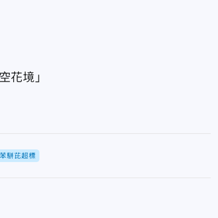
太空花境」
苯駢芘超標