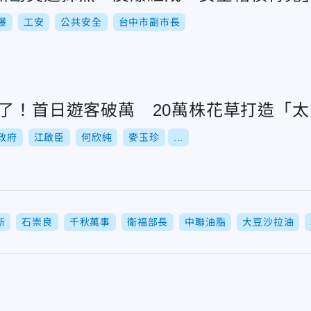
爆
工安
公共安全
台中市副市長
來了！首日遊客破萬 20萬株花草打造「
政府
江啟臣
何欣純
麥玉珍
...
新
石崇良
千秋萬事
衛福部長
中聯油脂
大豆沙拉油