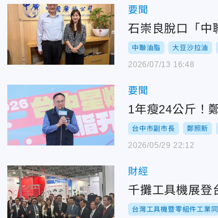
要聞
石崇良脫口「中
中聯油脂
大豆沙拉油
2026/07/13 16:48
要聞
1年瘦24公斤！
台中市副市長
鄭照新
2026/05/29 22:12
財經
千攤工具機展登
台灣工具機暨零組件工業