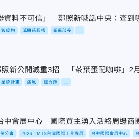
聯資料不可信」 鄭照新喊話中央：查到
致癌物
苯駢芘超標
衛福部長
...
鄭照新公開減重3招 「茶葉蛋配咖啡」2月
星燃計畫
痛風
盧秀燕
...
台中會展中心 國際買主湧入活絡周邊商
同業公會
2026 TMTS台灣國際工具機展
台中國際會展中心