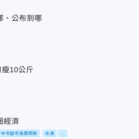
哪、公布到哪
瘦10公斤
圈經濟
台中市副市長鄭照新
水湳
...