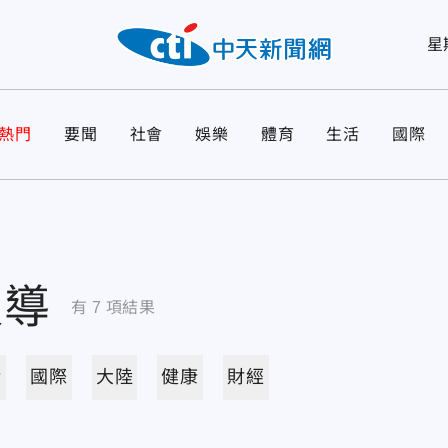
星
熱門
要聞
社會
娛樂
體育
生活
國際
報導
有
7
項結果
活
國際
大陸
健康
財經