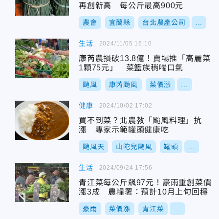
再創新高 每公斤最高900元
農會
宜蘭縣
台北農產公司
...
生活
2024/11/05 16:10
康芮農損破13.8億！賣場推「高麗菜
1顆75元」 菜籃族稍喘口氣
颱風
康芮颱風
菜價漲
...
健康
2024/10/02 17:02
買不到菜？北農教「颱風料理」抗
漲 專家示範罐頭健康吃
颱風天
山陀兒颱風
罐頭
...
生活
2024/09/24 17:56
青江菜每公斤飆97元！豪雨重創菜價
漲3成 農糧署：預計10月上旬回穩
豪雨
菜價漲
青江菜
...