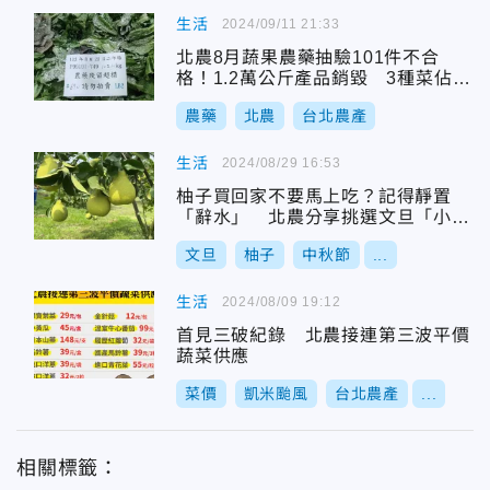
生活
2024/09/11 21:33
北農8月蔬果農藥抽驗101件不合
格！1.2萬公斤產品銷毀 3種菜佔大
宗
農藥
北農
台北農產
生活
2024/08/29 16:53
柚子買回家不要馬上吃？記得靜置
「辭水」 北農分享挑選文旦「小撇
步」
文旦
柚子
中秋節
...
生活
2024/08/09 19:12
首見三破紀錄 北農接連第三波平價
蔬菜供應
菜價
凱米颱風
台北農產
...
相關標籤：