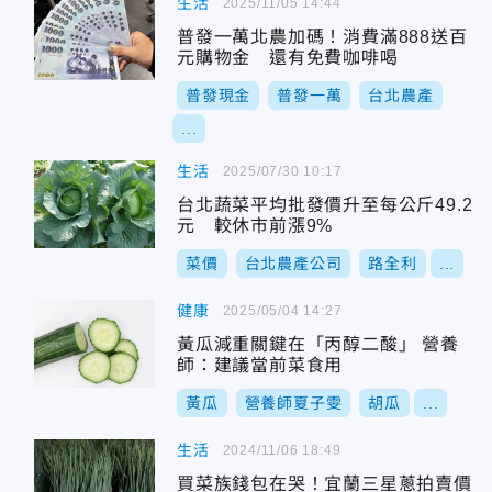
生活
2025/11/05 14:44
普發一萬北農加碼！消費滿888送百
元購物金 還有免費咖啡喝
普發現金
普發一萬
台北農產
...
生活
2025/07/30 10:17
台北蔬菜平均批發價升至每公斤49.2
元 較休市前漲9%
菜價
台北農產公司
路全利
...
健康
2025/05/04 14:27
黃瓜減重關鍵在「丙醇二酸」 營養
師：建議當前菜食用
黃瓜
營養師夏子雯
胡瓜
...
生活
2024/11/06 18:49
買菜族錢包在哭！宜蘭三星蔥拍賣價