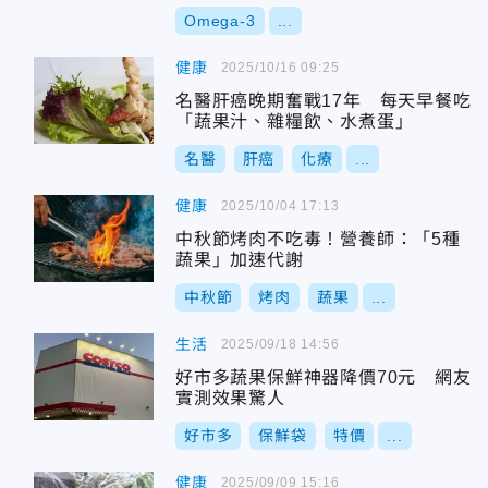
Omega-3
...
健康
2025/10/16 09:25
名醫肝癌晚期奮戰17年 每天早餐吃
「蔬果汁、雜糧飲、水煮蛋」
名醫
肝癌
化療
...
健康
2025/10/04 17:13
中秋節烤肉不吃毒！營養師：「5種
蔬果」加速代謝
中秋節
烤肉
蔬果
...
生活
2025/09/18 14:56
好市多蔬果保鮮神器降價70元 網友
實測效果驚人
好市多
保鮮袋
特價
...
健康
2025/09/09 15:16