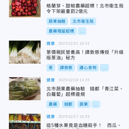
格蘭芽、甜椒農藥超標！北市衛生局
令下架最重罰2億元
蔬果抽驗
北市衛生局
農藥殘留超標
...
健康
2025/12/21 16:51
蔥價親民營養高！譚敦慈傳授「升級
版蔥油」秘方
蔥
譚敦慈
護心食物
...
健康
2025/12/18 14:25
北市蔬果農藥抽驗 錢都「青江菜、
白蘿蔔」超標違規
農藥
錢都
蔬果
...
健康
2025/12/17 16:53
這5種水果竟是血糖殺手！ 西瓜、