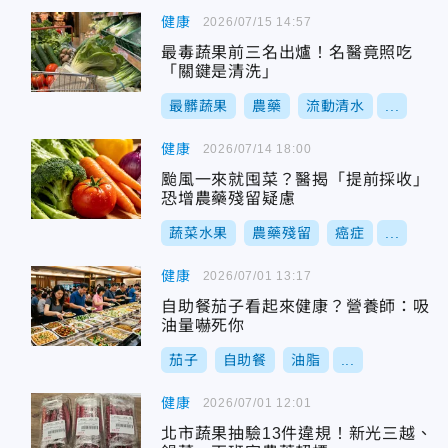
健康
2026/07/15 14:57
最毒蔬果前三名出爐！名醫竟照吃
「關鍵是清洗」
最髒蔬果
農藥
流動清水
...
健康
2026/07/14 18:00
颱風一來就囤菜？醫揭「提前採收」
恐增農藥殘留疑慮
蔬菜水果
農藥殘留
癌症
...
健康
2026/07/01 13:17
自助餐茄子看起來健康？營養師：吸
油量嚇死你
茄子
自助餐
油脂
...
健康
2026/07/01 12:01
北市蔬果抽驗13件違規！新光三越、