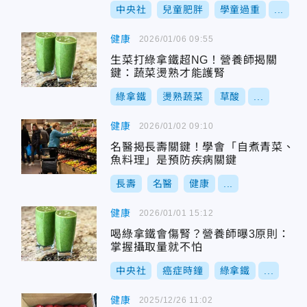
中央社
兒童肥胖
學童過重
...
健康
2026/01/06 09:55
生菜打綠拿鐵超NG！營養師揭關
鍵：蔬菜燙熟才能護腎
綠拿鐵
燙熟蔬菜
草酸
...
健康
2026/01/02 09:10
名醫揭長壽關鍵！學會「自煮青菜、
魚料理」是預防疾病關鍵
長壽
名醫
健康
...
健康
2026/01/01 15:12
喝綠拿鐵會傷腎？營養師曝3原則：
掌握攝取量就不怕
中央社
癌症時鐘
綠拿鐵
...
健康
2025/12/26 11:02