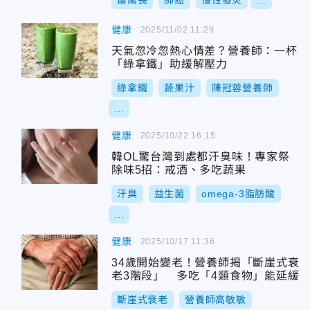
蕭萬長
肺癌
慢性發炎
...
健康
2025/11/02 11:29
天氣忽冷忽熱心情差？營養師：一杯
「綠拿鐵」助緩解壓力
綠拿鐵
蔬果汁
陳冠蓉營養師
...
健康
2025/10/22 16:15
韓OL驚台灣到處都汗臭味！專家祭
除味5招：戒酒、多吃蔬果
汗臭
益生菌
omega-3脂肪酸
...
健康
2025/10/17 11:36
34歲開始變老！營養師揭「斷崖式衰
老3階段」 多吃「4類食物」能延緩
斷崖式衰老
營養師高敏敏