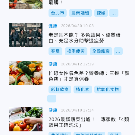
最髒！
台北市
農藥殘留
辣椒
...
健康
2026/04/30 10:08
老是睡不飽？ 多色蔬果、優質蛋
白、充足水分助擊退疲勞
春睏
換季疲勞
全穀雜糧
...
健康
2026/04/12 12:19
忙碌女性氣色差？營養師：三餐「顏
色夠」才是真保養
彩虹飲食
植化素
抗氧化食物
...
健康
2026/04/10 17:14
2026最髒蔬菜出爐！ 專家教「4類
蔬果正確洗法」