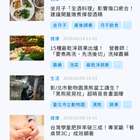
坐月子「全酒料理」影響傷口癒合！
建議開蓋燉煮揮發酒精
坐月子
產後調養
月子飲食
...
健康
2026/01/14 12:41
15種最乾淨蔬果出爐！ 營養師：
「要煮再洗、先洗後切」洗掉農藥
農藥
洗菜
最乾淨蔬果
...
生活
2026/01/09 15:03
影/北市動物園黑熊當工讀生？
「黑熊晃晃柱」超萌覓食畫面曝
臺北市立動物園
黑熊
蔬果
...
健康
2026/01/08 16:41
台灣學童肥胖率破三成！專家籲「餐
桌禁3C」成效顯著