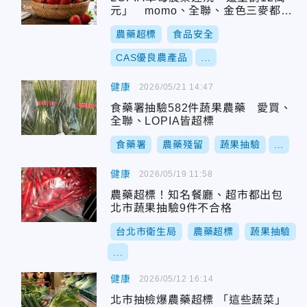
元」 momo、全聯、金色三麥都中
鏢
農藥超標
食品安全
CAS優良農產品
...
健康
2026/05/21 14:47
食藥署抽驗582件蔬果農藥 愛買、
全聯、LOPIA皆超標
食藥署
農藥殘留
蔬果抽驗
...
健康
2026/05/19 11:58
農藥超標！知名餐廳、超市都出包
北市蔬果抽驗9件不合格
台北市衛生局
農藥超標
蔬果抽驗
...
健康
2026/05/12 16:14
北市抽檢爆農藥超標 「這些蔬菜」