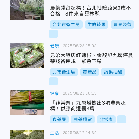
農藥殘留超標！台北抽驗蔬果3成不
合格 8件來自雲林縣
台北市衛生局
生鮮蔬果
農藥殘留
...
健康
2025/08/28 15:08
兄弟大飯店紅辣椒、金馥記九層塔農
藥殘留違規 緊急下架
北市衛生局
農產品
蔬果抽驗
...
健康
2025/08/21 16:15
「非常泰」九層塔檢出3項農藥超
標！供應商遭罰3萬
食藥署
農藥殘留
非常泰
...
生活
2025/08/17 14:39