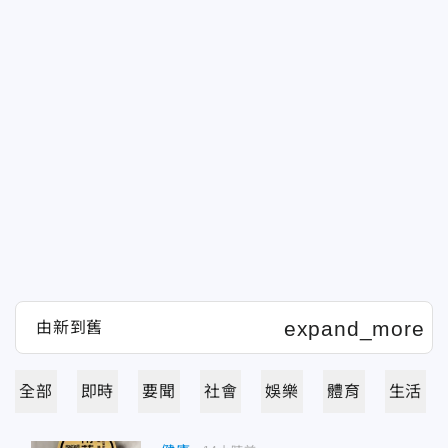
全部
即時
要聞
社會
娛樂
體育
生活