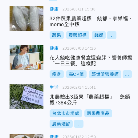
健康
2026/03/11 15:38
32件蔬果農藥超標 錢都、家樂福、
momo全中鏢
蔬果
農藥超標
錢都
...
健康
2026/03/08 14:26
花大錢吃健康餐盒還變胖？營養師揭
「一日三餐」這樣配
瘦身
高CP值
邱世昕營養師
...
生活
2026/02/14 15:41
北農驗出3蔬果「農藥超標」 急銷
毀7384公斤
台北市市場處
蔬果農產品
農藥殘留
...
健康
2026/01/22 12:59