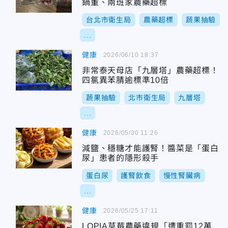
鍋董、兩班家農藥超標
台北市衛生局
農藥超標
蔬果抽驗
...
健康
2026/06/10 18:37
非常泰天母店「九層塔」農藥超標！
四氯異苯腈逾標準10倍
蔬果抽驗
北市衛生局
九層塔
...
健康
2026/05/30 11:26
減鹽、穩糖才能護腎！醬菜是「蛋白
尿」患者的隱形殺手
蛋白尿
護腎飲食
慢性腎臟病
...
健康
2026/05/25 17:11
LOPIA草莓農藥違規「遭重罰12萬