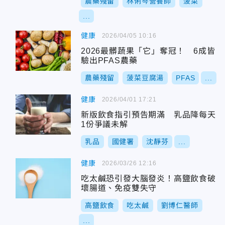
農藥殘留
林俐岑營養師
菠菜
...
健康
2026/04/05 10:16
2026最髒蔬果「它」奪冠！ 6成皆
驗出PFAS農藥
農藥殘留
菠菜豆腐湯
PFAS
...
健康
2026/04/01 17:21
新版飲食指引預告期滿 乳品降每天
1份爭議未解
乳品
國健署
沈靜芬
...
健康
2026/03/26 12:16
吃太鹹恐引發大腦發炎！高鹽飲食破
壞腸道、免疫雙失守
高鹽飲食
吃太鹹
劉博仁醫師
...