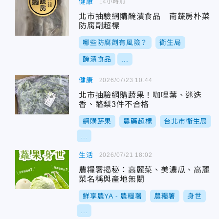
健康
14小時前
北市抽驗網購醃漬食品 南蔬房朴菜
防腐劑超標
哪些防腐劑有風險？
衛生局
醃漬食品
...
健康
2026/07/23 10:44
北市抽驗網購蔬果！咖哩葉、迷迭
香、酪梨3件不合格
網購蔬果
農藥超標
台北市衛生局
...
生活
2026/07/21 18:02
農糧署揭秘：高麗菜、美濃瓜、高麗
菜名稱與產地無關
鮮享農YA - 農糧署
農糧署
身世
...