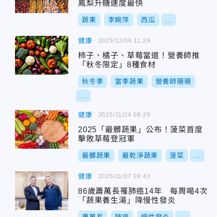
鳳梨升糖速度最快
蔬果
李婉萍
西瓜
...
健康
2025/12/06 11:29
柿子、橘子、草莓當道！營養師推
「秋冬限定」8種食材
秋冬季
當季蔬果
營養師珊珊
...
健康
2025/11/24 09:29
2025「最髒蔬果」公布！菠菜首度
擊敗草莓登冠軍
最髒蔬果
最乾淨蔬果
菠菜
...
健康
2025/11/07 09:43
86歲蕭萬長罹肺癌14年 每周喝4次
「蔬果養生湯」降慢性發炎