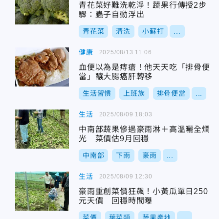
青花菜好難洗乾淨！蔬果行傳授2步
驟：蟲子自動浮出
青花菜
清洗
小蘇打
...
健康
2025/08/13 11:06
血便以為是痔瘡！他天天吃「排骨便
當」釀大腸癌肝轉移
生活習慣
上班族
排骨便當
...
生活
2025/08/09 18:03
中南部蔬果慘遇豪雨淋＋高溫曬全爛
光 菜價估9月回穩
中南部
下雨
豪雨
...
生活
2025/08/09 12:30
豪雨重創菜價狂飆！小黃瓜單日250
元天價 回穩時間曝
菜價
葉菜類
蔬果產地
...