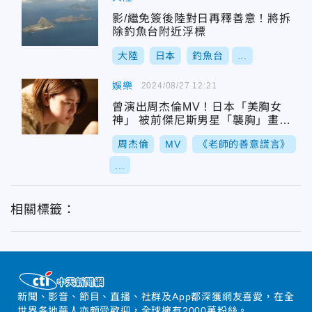
影/繼免簽後陸對日再釋善意！將拆
除釣魚台附近浮標
大陸
日本
釣魚台
...
娛樂
2024/08/27 12:21
曾演出周杰倫MV！日本「美胸女
神」 被前傑尼斯男星「襲胸」畫面
曝光
周杰倫
MV
《老師的善意謊言》
...
相關標籤：
新聞、影音、節目、直播、社群及App都深獲網友喜愛，在全
世界各地華人亦頗受歡迎，全球擁有2000萬粉絲。