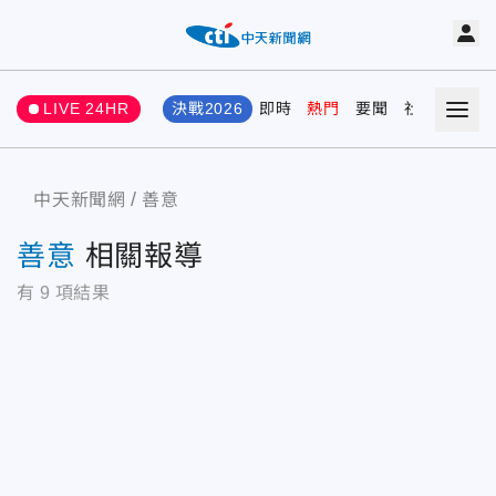
LIVE 24HR
決戰2026
即時
熱門
要聞
社會
娛樂
中天新聞網
善意
善意
相關報導
有
9
項結果