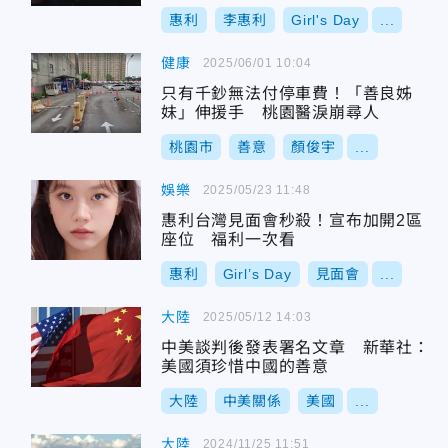
惠利
李惠利
Girl's Day
...
健康
2025/06/01 10:04
只有千鈔無法付停車費！「善良姊
妹」伸援手 桃園醫淚崩尋人
桃園市
善意
顏俊宇
...
娛樂
2025/05/23 11:48
惠利台灣見面會秒殺！宣布加開2區
座位 福利一次看
惠利
Girl’s Day
見面會
...
大陸
2025/05/12 14:03
中美談判後發表署名文章 新華社：
美國須珍惜中國的善意
大陸
中美關係
美國
...
大陸
2024/11/25 11:51