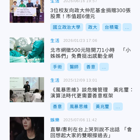
生活
2026/06/16 19:57
3位校友向政大仲尼基金捐贈300張
股票！市值超6億元
國立政治大學
政大
台積電
...
生活
2026/01/23 17:06
北市網徵500元陪開刀1小時 「小
姊姊們」免費挺出感動全網
手術
醫師
善意
...
生活
2025/12/09 13:01
《風暴思維》談危機管理 黃兆璽：
演算法時代更需要善意框架
善意
風暴思維
黃兆璽
...
娛樂
2025/07/06 11:42
直擊/惠利在台上哭到說不出話 「會
回想起大家的雙眼撐過去」