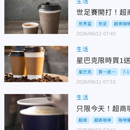
生活
世足賽開打！超商
世界盃
世足
超商咖
2026/06/12 07:45
生活
星巴克限時買1送
星巴克
買一送一
7-1
2026/06/11 07:53
生活
只限今天！超商咖
超商
超商咖啡
咖啡