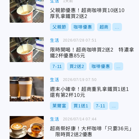
生活
1天前
父親節優惠！超商咖啡買10送10
厚乳拿鐵買2送2
父親節
咖啡優惠
超商
...
生活
2026/07/28 07:51
限時開喝！超商咖啡買2送2 特濃拿
鐵2杯優惠85元
7-11
買2送2
咖啡優惠
...
生活
2026/07/19 07:50
週末小確幸！超商重乳拿鐵買1送1
還有第2杯10元
萊爾富
買1送1
7-11
...
生活
2026/07/14 07:44
超商祭好康！大杯咖啡「只要36元」
限時買2送2優惠