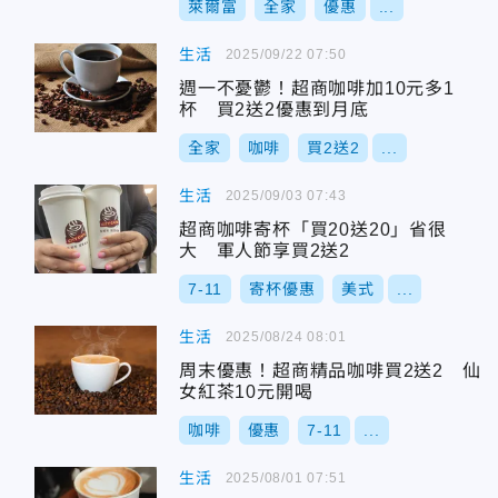
萊爾富
全家
優惠
...
生活
2025/09/22 07:50
週一不憂鬱！超商咖啡加10元多1
杯 買2送2優惠到月底
全家
咖啡
買2送2
...
生活
2025/09/03 07:43
超商咖啡寄杯「買20送20」省很
大 軍人節享買2送2
7-11
寄杯優惠
美式
...
生活
2025/08/24 08:01
周末優惠！超商精品咖啡買2送2 仙
女紅茶10元開喝
咖啡
優惠
7-11
...
生活
2025/08/01 07:51