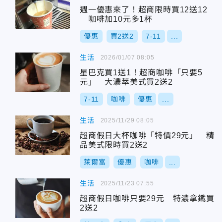
週一優惠來了！超商限時買12送12
咖啡加10元多1杯
優惠
買2送2
7-11
...
生活
2026/01/07 08:05
星巴克買1送1！超商咖啡「只要5
元」 大濃萃美式買2送2
7-11
咖啡
優惠
...
生活
2025/11/29 08:05
超商假日大杯咖啡「特價29元」 精
品美式限時買2送2
萊爾富
優惠
咖啡
...
生活
2025/11/23 07:55
超商假日咖啡只要29元 特濃拿鐵買
2送2