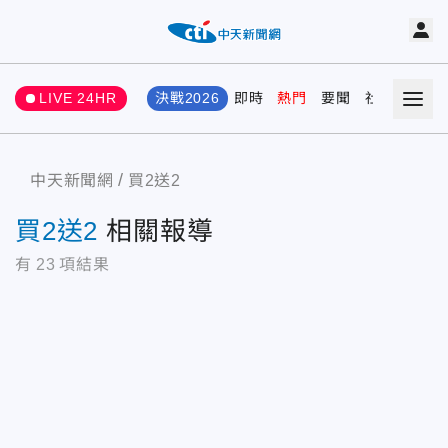
LIVE 24HR
決戰2026
即時
熱門
要聞
社會
娛樂
中天新聞網
買2送2
買2送2
相關報導
有
23
項結果