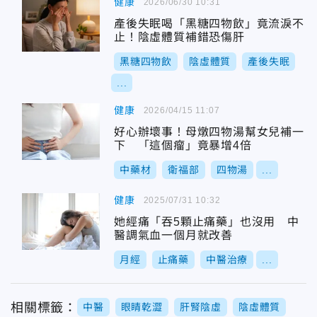
健康
2026/06/30 10:31
產後失眠喝「黑糖四物飲」竟流淚不
止！陰虛體質補錯恐傷肝
黑糖四物飲
陰虛體質
產後失眠
...
健康
2026/04/15 11:07
好心辦壞事！母燉四物湯幫女兒補一
下 「這個瘤」竟暴增4倍
中藥材
衛福部
四物湯
...
健康
2025/07/31 10:32
她經痛「吞5顆止痛藥」也沒用 中
醫調氣血一個月就改善
月經
止痛藥
中醫治療
...
相關標籤：
中醫
眼睛乾澀
肝腎陰虛
陰虛體質