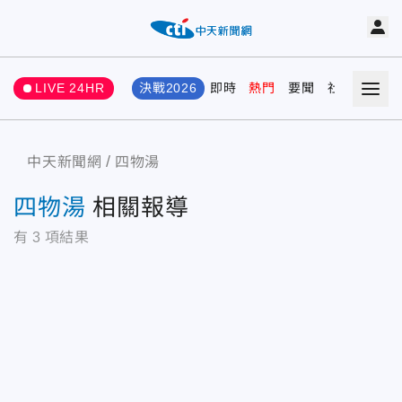
LIVE 24HR
決戰2026
即時
熱門
要聞
社會
娛樂
中天新聞網
四物湯
四物湯
相關報導
有
3
項結果