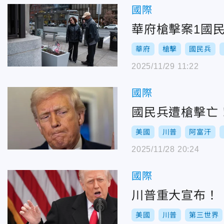
國際
華府槍擊案1國
華府
槍擊
國民兵
2025/11/29 11:22
國際
國民兵遭槍擊亡
美國
川普
阿富汗
2025/11/28 20:24
國際
川普重大宣布！
美國
川普
第三世界