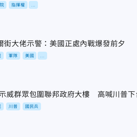
院
指揮權
...
爾街大佬示警：美國正處內戰爆發前夕
戰
軍隊
美國
...
磯示威群眾包圍聯邦政府大樓 高喊川普下
威
川普
國民兵