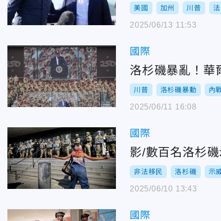
美國
加州
川普
法
2025/06/13 11:53
國際
洛杉磯暴亂！華
川普
洛杉磯暴動
內
2025/06/11 16:08
國際
影/數百名洛杉
非法移民
洛杉磯
示
2025/06/10 13:43
國際