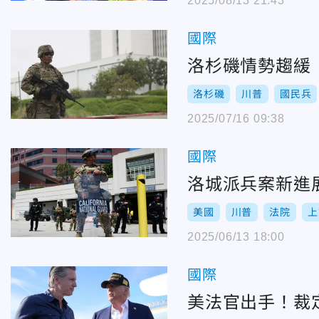
2025/08/13 21:43
國際
洛杉磯情勢趨緩
洛杉磯
川普
國民兵
2025/07/16 09:38
國際
洛城派兵案新進
美國
川普
法院
上
2025/06/13 18:00
國際
美法官出手！裁