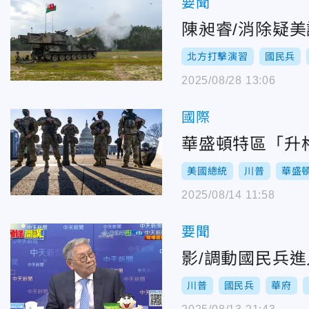
要聞
陳昶睿/消除疑
北方打擊演習
國民兵
2025/08/28 13:06
國際
華盛頓特區「升
美國總統
川普
華盛
2025/08/14 11:58
要聞
影/調動國民兵
川普
國民兵
華府