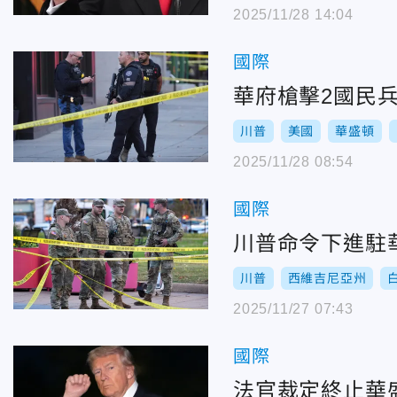
2025/11/28 14:04
國際
華府槍擊2國民
川普
美國
華盛頓
2025/11/28 08:54
國際
川普命令下進駐
川普
西維吉尼亞州
2025/11/27 07:43
國際
法官裁定終止華