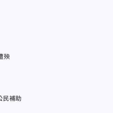
遭殃
公民補助