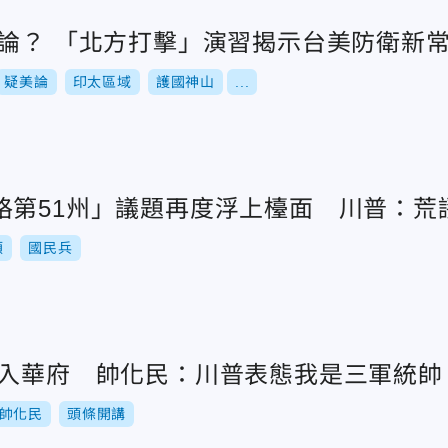
美論？ 「北方打擊」演習揭示台美防衛新
疑美論
印太區域
護國神山
...
格第51州」議題再度浮上檯面 川普：荒
頓
國民兵
進入華府 帥化民：川普表態我是三軍統帥
帥化民
頭條開講