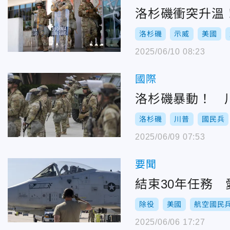
洛杉磯衝突升溫！
洛杉磯
示威
美國
2025/06/10 08:23
國際
洛杉磯暴動！ 川
洛杉磯
川普
國民兵
2025/06/09 07:53
要聞
結束30年任務 
除役
美國
航空國民
2025/06/06 17:27