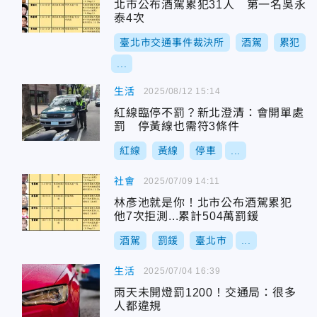
北市公布酒駕累犯31人 第一名吳永
泰4次
臺北市交通事件裁決所
酒駕
累犯
...
生活
2025/08/12 15:14
紅線臨停不罰？新北澄清：會開單處
罰 停黃線也需符3條件
紅線
黃線
停車
...
社會
2025/07/09 14:11
林彥池就是你！北市公布酒駕累犯
他7次拒測...累計504萬罰鍰
酒駕
罰鍰
臺北市
...
生活
2025/07/04 16:39
雨天未開燈罰1200！交通局：很多
人都違規