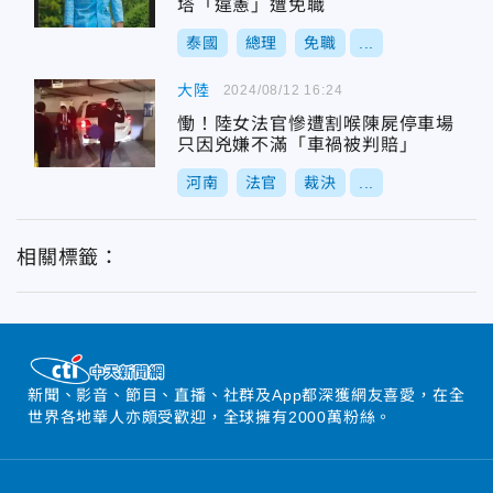
塔「違憲」遭免職
泰國
總理
免職
...
大陸
2024/08/12 16:24
慟！陸女法官慘遭割喉陳屍停車場
只因兇嫌不滿「車禍被判賠」
河南
法官
裁決
...
相關標籤：
新聞、影音、節目、直播、社群及App都深獲網友喜愛，在全
世界各地華人亦頗受歡迎，全球擁有2000萬粉絲。