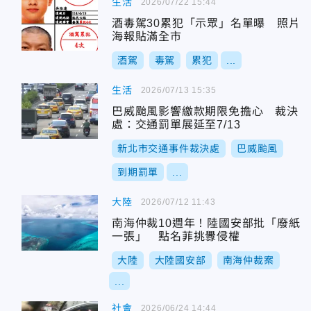
生活
2026/07/22 15:44
酒毒駕30累犯「示眾」名單曝 照片
海報貼滿全市
酒駕
毒駕
累犯
...
生活
2026/07/13 15:35
巴威颱風影響繳款期限免擔心 裁決
處：交通罰單展延至7/13
新北市交通事件裁決處
巴威颱風
到期罰單
...
大陸
2026/07/12 11:43
南海仲裁10週年！陸國安部批「廢紙
一張」 點名菲挑釁侵權
大陸
大陸國安部
南海仲裁案
...
社會
2026/06/24 14:44