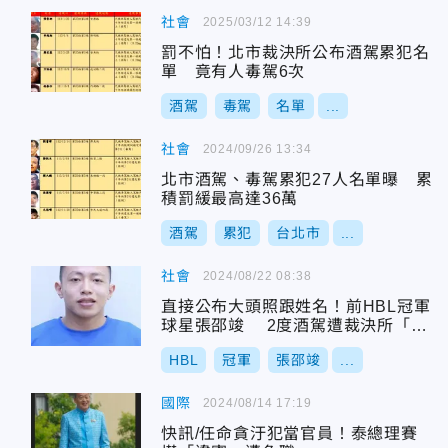
社會
2025/03/12 14:39
罰不怕！北市裁決所公布酒駕累犯名
單 竟有人毒駕6次
酒駕
毒駕
名單
...
社會
2024/09/26 13:34
北市酒駕、毒駕累犯27人名單曝 累
積罰緩最高達36萬
酒駕
累犯
台北市
...
社會
2024/08/22 08:38
直接公布大頭照跟姓名！前HBL冠軍
球星張邵竣 2度酒駕遭裁決所「公
開」
HBL
冠軍
張邵竣
...
國際
2024/08/14 17:19
快訊/任命貪汙犯當官員！泰總理賽