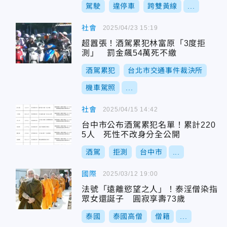
駕駛
違停車
跨雙黃線
...
社會
2025/04/23 15:19
超囂張！酒駕累犯林富原「3度拒
測」 罰金飆54萬死不繳
酒駕累犯
台北市交通事件裁決所
機車駕照
...
社會
2025/04/15 14:42
台中市公布酒駕累犯名單！累計220
5人 死性不改身分全公開
酒駕
拒測
台中市
...
國際
2025/03/12 19:00
法號「遠離慾望之人」！泰淫僧染指
眾女還誕子 圓寂享壽73歲
泰國
泰國高僧
僧籍
...