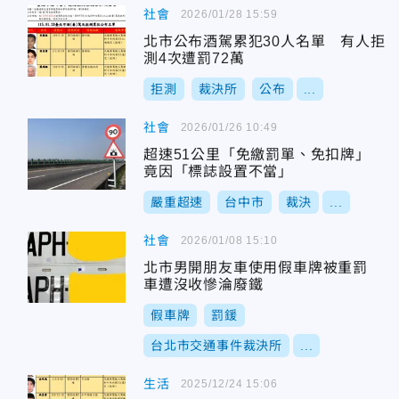
社會
2026/01/28 15:59
北市公布酒駕累犯30人名單 有人拒
測4次遭罰72萬
拒測
裁決所
公布
...
社會
2026/01/26 10:49
超速51公里「免繳罰單、免扣牌」
竟因「標誌設置不當」
嚴重超速
台中市
裁決
...
社會
2026/01/08 15:10
北市男開朋友車使用假車牌被重罰
車遭沒收慘淪廢鐵
假車牌
罰鍰
台北市交通事件裁決所
...
生活
2025/12/24 15:06