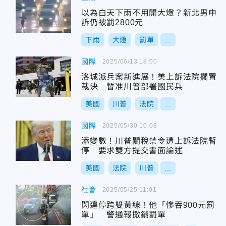
以為白天下雨不用開大燈？新北男申
訴仍被罰2800元
下雨
大燈
罰單
...
國際
2025/06/13 18:00
洛城派兵案新進展！美上訴法院擱置
裁決 暫准川普部署國民兵
美國
川普
法院
...
國際
2025/05/30 10:08
添變數！川普關稅禁令遭上訴法院暫
停 要求雙方提交書面論述
美國
法院
川普
...
社會
2025/05/25 11:01
閃違停跨雙黃線！他「慘吞900元罰
單」 警通報撤銷罰單