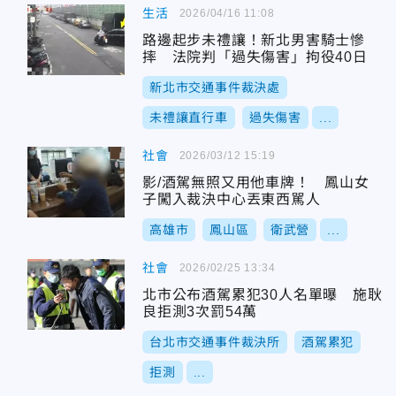
生活
2026/04/16 11:08
路邊起步未禮讓！新北男害騎士慘
摔 法院判「過失傷害」拘役40日
新北市交通事件裁決處
未禮讓直行車
過失傷害
...
社會
2026/03/12 15:19
影/酒駕無照又用他車牌！ 鳳山女
子闖入裁決中心丟東西駡人
高雄市
鳳山區
衛武營
...
社會
2026/02/25 13:34
北市公布酒駕累犯30人名單曝 施耿
良拒測3次罰54萬
台北市交通事件裁決所
酒駕累犯
拒測
...