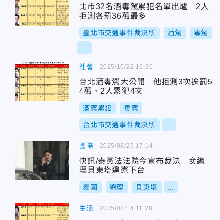
北市32名酒毒駕累犯名單出爐 2人
拒測各罰36萬最多
臺北市交通事件裁決所
酒駕
毒駕
...
社會
2025/10/22 16:30
台北酒毒駕大公開 他拒測3次挨罰5
4萬、2人累犯4次
酒駕累犯
毒駕
台北市交通事件裁決所
...
國際
2025/08/29 17:14
快訊/泰憲法法院今宣布裁決 女總
理貝東塔違憲下台
泰國
總理
貝東塔
...
生活
2025/08/14 11:28