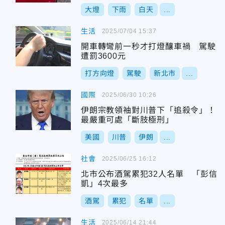
大燈
下雨
白天
...
生活
2025/07/04 15:37
開車轉彎前一秒才打燈釀車禍 駕駛
遭罰3600元
打方向燈
駕駛
新北市
...
國際
2025/06/30 10:26
伊朗宗教領袖對川普下「追殺令」！
最嚴重可處「斷肢極刑」
美國
川普
伊朗
...
社會
2025/06/25 16:12
北市公布酒駕累犯32人名單 「彭信
凱」4次最多
酒駕
累犯
名單
...
生活
2025/06/14 21:44