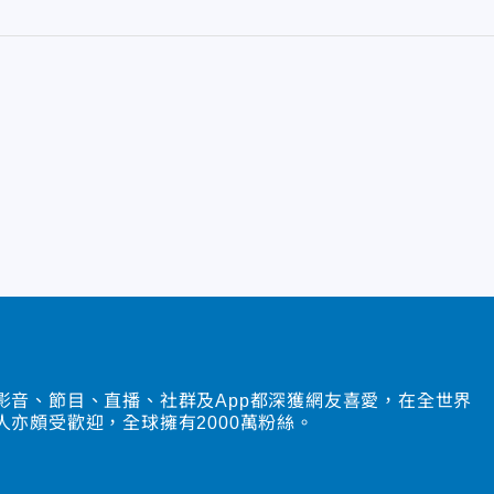
影音、節目、直播、社群及App都深獲網友喜愛，在全世界
人亦頗受歡迎，全球擁有2000萬粉絲。