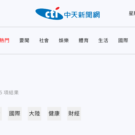
星
熱門
要聞
社會
娛樂
體育
生活
國際
5
項結果
活
國際
大陸
健康
財經