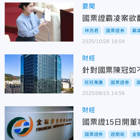
要聞
國票證霸凌案欲
林亮君
國票證券
霸
2025/10/28 16:04
財經
針對國票陳冠如
旺旺集團
國票證券
2025/08/15 14:56
財經
國票證15日開
國票證券
證期局
金