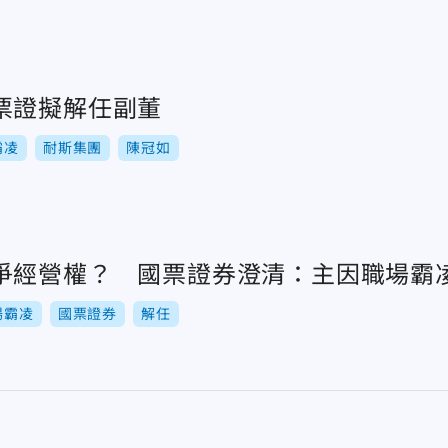
票證擬解任副董
霸凌
耐斯集團
陳冠如
爭經營權？ 國票證券澄清：主因職場霸
場霸凌
國票證券
解任