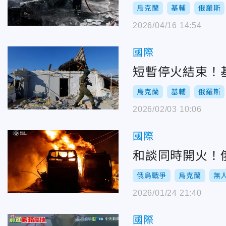
烏克蘭
基輔
俄羅斯
2026/04/16 14:54
國際
短暫停火結束！
烏克蘭
基輔
俄羅斯
2026/02/03 10:06
國際
和談同時開火！俄
俄烏戰爭
烏克蘭
無
2026/01/24 21:40
國際