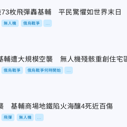
機73枚飛彈轟基輔 平民驚懼如世界末日
無人機
俄烏戰爭
...
基輔遭大規模空襲 無人機殘骸重創住宅
俄烏戰爭
俄烏戰爭何時開始
...
襲 基輔商場地鐵陷火海釀4死近百傷
飛彈
無人機
...