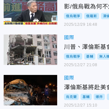
影/俄烏戰為何不
俄烏戰爭
俄羅斯
澤
2025/12/29 16:48
國際
川普、澤倫斯基
俄烏戰爭
基輔
無人
2025/12/27 21:08
國際
澤倫斯基將赴美
烏克蘭
基輔
爆炸
2025/12/27 15:10