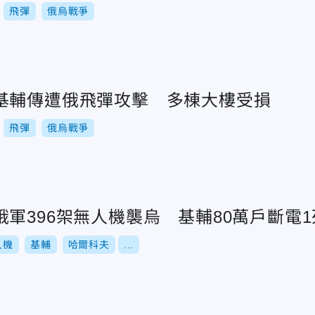
飛彈
俄烏戰爭
基輔傳遭俄飛彈攻擊 多棟大樓受損
飛彈
俄烏戰爭
軍396架無人機襲烏 基輔80萬戶斷電1
人機
基輔
哈爾科夫
...