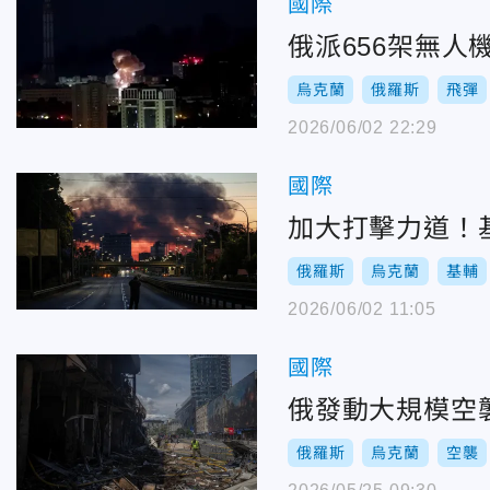
國際
俄派656架無人
烏克蘭
俄羅斯
飛彈
2026/06/02 22:29
國際
加大打擊力道！
俄羅斯
烏克蘭
基輔
2026/06/02 11:05
國際
俄發動大規模空
俄羅斯
烏克蘭
空襲