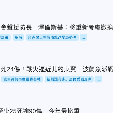
集會聲援防長 澤倫斯基：將重新考慮撤
防部長
基輔
烏克蘭反擊戰略能改變局勢嗎
...
7死24傷！戰火逼近北約東翼 波蘭急派
俄軍為何再度猛轟基輔
基輔還有多少居民受困瓦礫
...
少25死逾90傷 今年最慘重