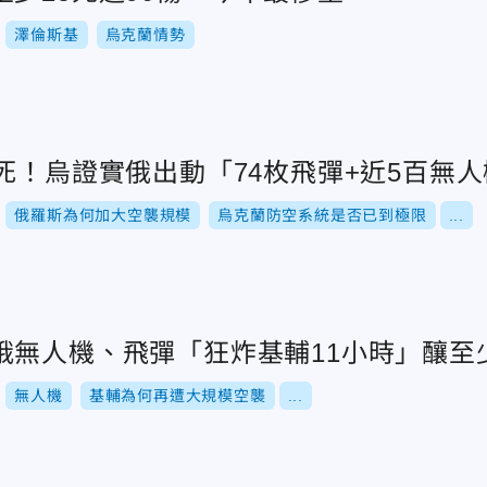
澤倫斯基
烏克蘭情勢
死！烏證實俄出動「74枚飛彈+近5百無
俄羅斯為何加大空襲規模
烏克蘭防空系統是否已到極限
...
俄無人機、飛彈「狂炸基輔11小時」釀至少
無人機
基輔為何再遭大規模空襲
...