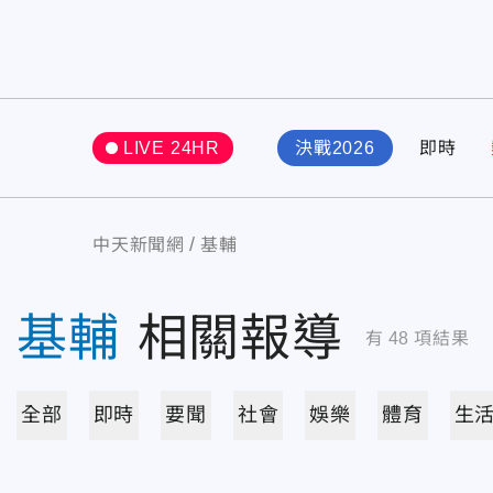
LIVE 24HR
決戰2026
即時
中天新聞網
基輔
基輔
相關報導
有
48
項結果
全部
即時
要聞
社會
娛樂
體育
生