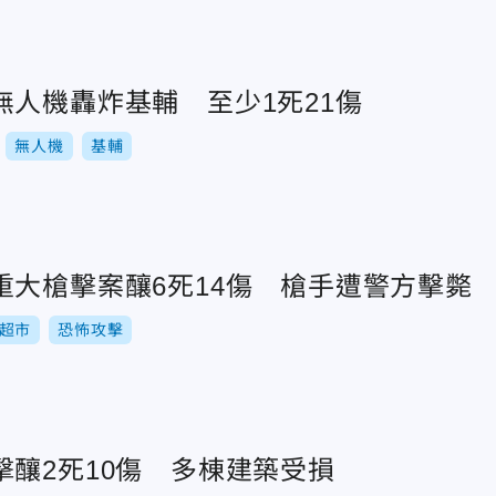
無人機轟炸基輔 至少1死21傷
無人機
基輔
重大槍擊案釀6死14傷 槍手遭警方擊斃
超市
恐怖攻擊
擊釀2死10傷 多棟建築受損