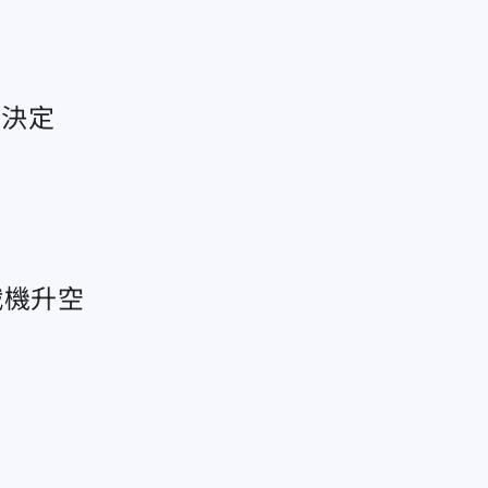
換決定
戰機升空