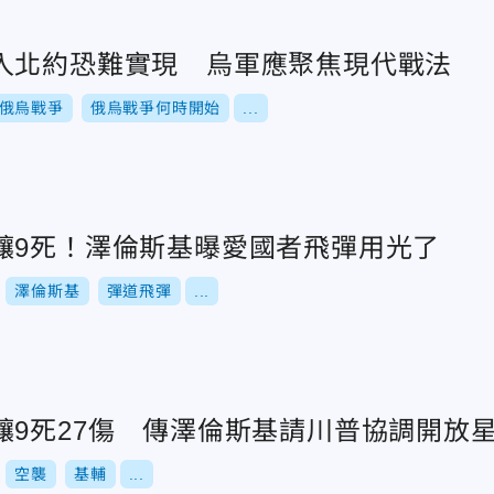
入北約恐難實現 烏軍應聚焦現代戰法
俄烏戰爭
俄烏戰爭何時開始
...
釀9死！澤倫斯基曝愛國者飛彈用光了
澤倫斯基
彈道飛彈
...
釀9死27傷 傳澤倫斯基請川普協調開放
空襲
基輔
...