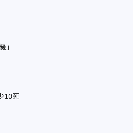
人機」
10死