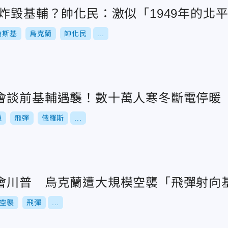
炸毀基輔？帥化民：激似「1949年的北
倫斯基
烏克蘭
帥化民
...
會談前基輔遇襲！數十萬人寒冬斷電停暖
機
飛彈
俄羅斯
...
會川普 烏克蘭遭大規模空襲「飛彈射向
空襲
飛彈
...