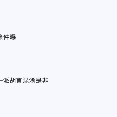
條件曝
一派胡言混淆是非