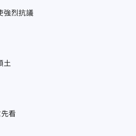
使強烈抗議
領土
搶先看