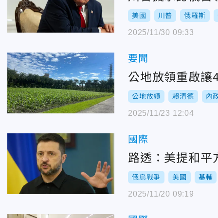
美國
川普
俄羅斯
2025/11/30 09:33
要聞
公地放領重啟讓4
公地放領
賴清德
內
2025/11/23 12:04
國際
路透：美提和平
俄烏戰爭
美國
基輔
2025/11/20 09:19