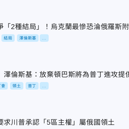
爭「2種結局」！烏克蘭最慘恐淪俄羅斯
結局
澤倫斯基
...
 澤倫斯基：放棄頓巴斯將為普丁進攻提
丁會
領土
普丁
...
要求川普承認「5區主權」屬俄國領土