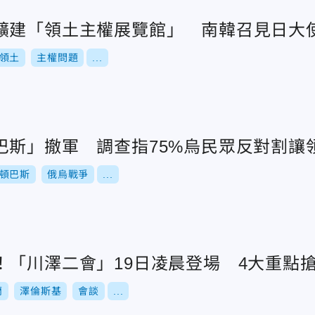
擴建「領土主權展覽館」 南韓召見日大
領土
主權問題
...
巴斯」撤軍 調查指75%烏民眾反對割讓
頓巴斯
俄烏戰爭
...
！「川澤二會」19日凌晨登場 4大重點
蘭
澤倫斯基
會談
...