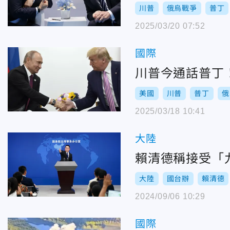
川普
俄烏戰爭
普丁
2025/03/20 07:52
國際
川普今通話普丁
美國
川普
普丁
俄
2025/03/18 10:41
大陸
賴清德稱接受「
大陸
國台辦
賴清德
2024/09/06 10:29
國際