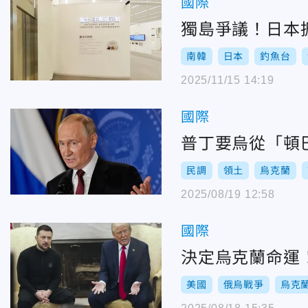
國際
獨島爭議！日本
南韓
日本
釣魚台
2025/11/15 14:19
國際
普丁要烏從「頓
民調
領土
烏克蘭
2025/08/19 12:58
國際
決定烏克蘭命運
美國
俄烏戰爭
烏克