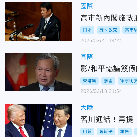
國際
高市新內閣施政
日本
茂木敏充
高市
2026/02/21 14:24
國際
影/和平協議簽
柬埔寨
泰國
軍事衝
2026/02/18 21:54
大陸
習川通話！再提
川普
習近平
軍售