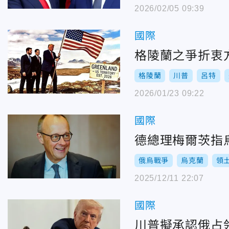
2026/02/05 09:39
國際
格陵蘭之爭折衷
格陵蘭
川普
呂特
2026/01/23 09:22
國際
德總理梅爾茨指
俄烏戰爭
烏克蘭
領
2025/12/11 22:07
國際
川普擬承認俄占