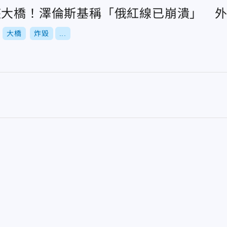
座大橋！澤倫斯基稱「俄紅線已崩潰」 
大橋
炸毀
...