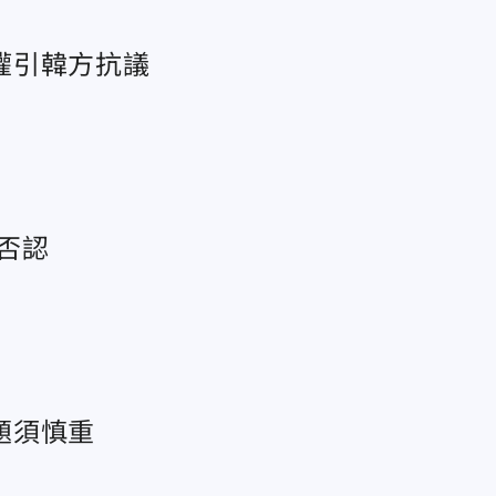
權引韓方抗議
否認
題須慎重