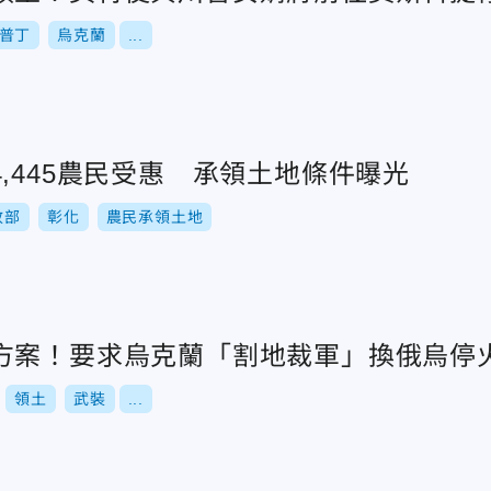
普丁
烏克蘭
...
,445農民受惠 承領土地條件曝光
政部
彰化
農民承領土地
方案！要求烏克蘭「割地裁軍」換俄烏停
領土
武裝
...