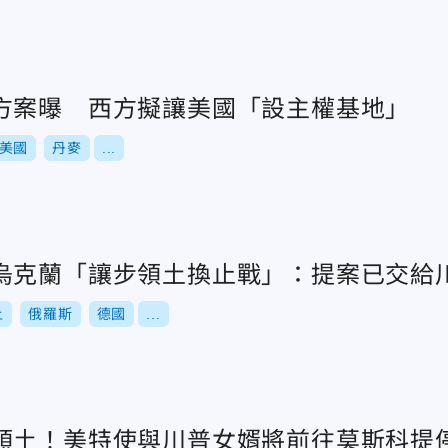
方案曝 西方擬讓美國「設主權基地」
美國
丹麥
...
烏克蘭「讓步領土換止戰」：提案已交給
土
俄羅斯
德國
...
領土！美特使與川普女婿將前往莫斯科提