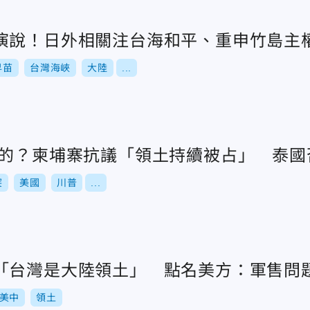
演說！日外相關注台海和平、重申竹島主
早苗
台灣海峽
大陸
...
假的？柬埔寨抗議「領土持續被占」 泰國
突
美國
川普
...
「台灣是大陸領土」 點名美方：軍售問
美中
領土