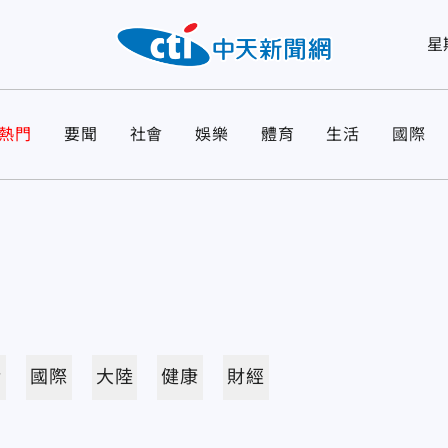
星
熱門
要聞
社會
娛樂
體育
生活
國際
活
國際
大陸
健康
財經