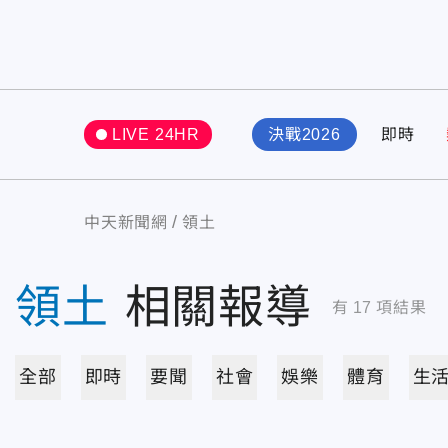
LIVE 24HR
決戰2026
即時
中天新聞網
領土
領土
相關報導
有
17
項結果
全部
即時
要聞
社會
娛樂
體育
生