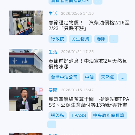
消費者物價指數CPI
...
生活
2026/02/05 14:10
春節穩定物價！ 汽柴油價格2/16至
2/23「只跌不漲」
行政院
民生物資
春節
...
生活
2026/01/31 17:25
春節前好消息！中油宣布2月天然氣
價格凍漲
台灣中油公司
中油
天然氣
...
要聞
2026/01/15 16:47
民眾黨解總預算卡關 擬優先審TPA
SS、公保生育給付等13項新興計畫
張啓楷
TPASS
中央政府總預算
...