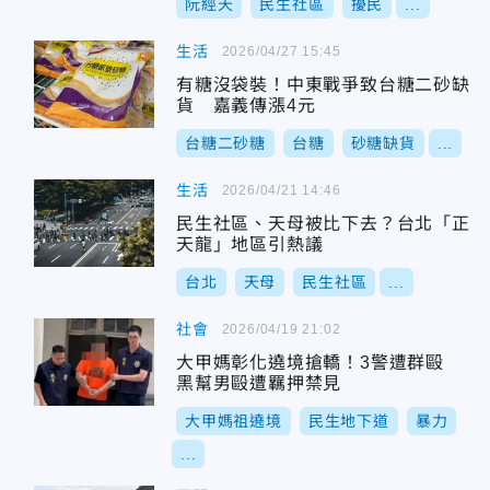
阮經天
民生社區
擾民
...
生活
2026/04/27 15:45
有糖沒袋裝！中東戰爭致台糖二砂缺
貨 嘉義傳漲4元
台糖二砂糖
台糖
砂糖缺貨
...
生活
2026/04/21 14:46
民生社區、天母被比下去？台北「正
天龍」地區引熱議
台北
天母
民生社區
...
社會
2026/04/19 21:02
大甲媽彰化遶境搶轎！3警遭群毆
黑幫男毆遭羈押禁見
大甲媽祖遶境
民生地下道
暴力
...