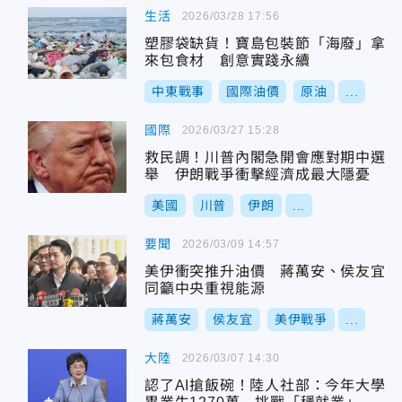
生活
2026/03/28 17:56
塑膠袋缺貨！寶島包裝節「海廢」拿
來包食材 創意實踐永續
中東戰事
國際油價
原油
...
國際
2026/03/27 15:28
救民調！川普內閣急開會應對期中選
舉 伊朗戰爭衝擊經濟成最大隱憂
美國
川普
伊朗
...
要聞
2026/03/09 14:57
美伊衝突推升油價 蔣萬安、侯友宜
同籲中央重視能源
蔣萬安
侯友宜
美伊戰爭
...
大陸
2026/03/07 14:30
認了AI搶飯碗！陸人社部：今年大學