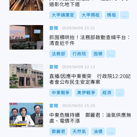
過彰化地下道
大甲鎮瀾宮
大甲媽祖
媽祖
...
要聞
2026/04/06 15:31
抓囤積哄抬！法務部啟動查緝平台：
清查近千件
法務部
行政院
囤積
...
要聞
2026/04/06 12:13
直播/因應中東衝突 行政院12:20記
者會公布民生安定專案
中東戰爭
美伊戰爭
經濟
...
要聞
2026/04/02 15:25
中東危機持續 鄭麗君：油氣供應無
虞、電價不漲
鄭麗君
天然氣
油價
...