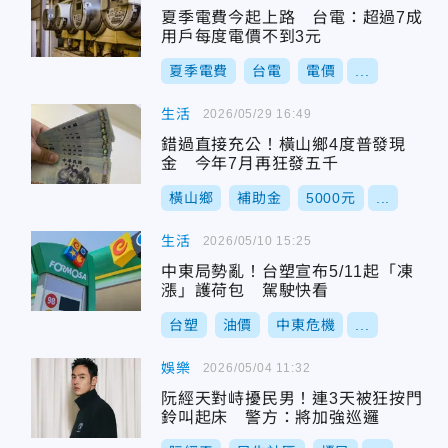
夏季電費今起上路 台電：超過7成
用戶每度電價不到3元
夏季電費
台電
電價
...
生活
2026/05/29 16:49
錯過直接充公！橫山鄉4度普發現
金 今年7月再狂發五千
橫山鄉
補助金
5000元
...
生活
2026/05/10 15:25
中東局勢亂！台塑宣布5/11起「凍
漲」護荷包 駕駛快看
台塑
油價
中東危機
...
娛樂
2026/05/04 11:32
阮經天對峙擾民男！連3天被狂按門
鈴叫起床 警方：將加強巡邏