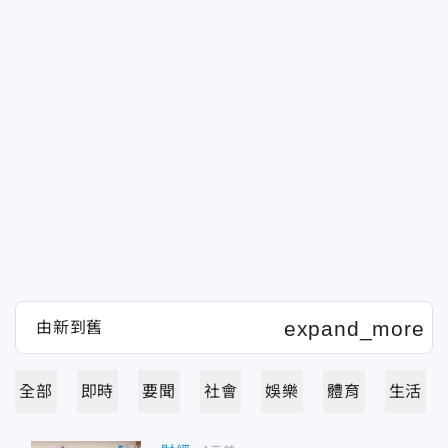
全部
即時
要聞
社會
娛樂
體育
生活