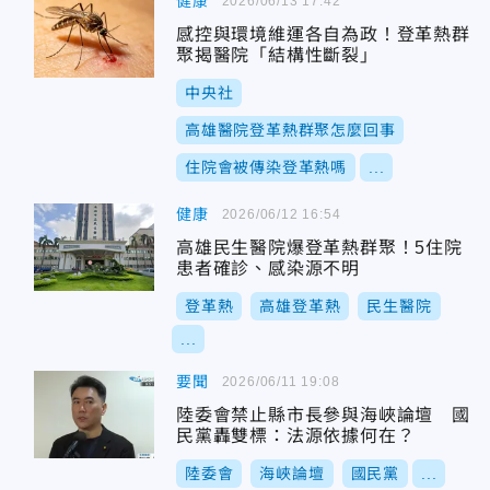
健康
2026/06/13 17:42
感控與環境維運各自為政！登革熱群
聚揭醫院「結構性斷裂」
中央社
高雄醫院登革熱群聚怎麼回事
住院會被傳染登革熱嗎
...
健康
2026/06/12 16:54
高雄民生醫院爆登革熱群聚！5住院
患者確診、感染源不明
登革熱
高雄登革熱
民生醫院
...
要聞
2026/06/11 19:08
陸委會禁止縣市長參與海峽論壇 國
民黨轟雙標：法源依據何在？
陸委會
海峽論壇
國民黨
...