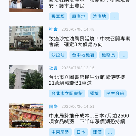
修法杜絕洗產地 張嘉郡：挺民眾食
安、護本土農民
張嘉郡
原產地
洗產地
...
社會
2026/07/06 14:48
致癌沙拉油風暴延燒！中檢召開專案
會議 確定3大偵處方向
沙拉油
台中地檢署
檢察長
...
社會
2026/07/03 12:16
台北市立圖書館民生分館驚傳墜樓
21歲男魂斷B1車道
台北市立圖書館
墜樓
民生分館
國際
2026/06/30 14:51
中東局勢推升成本...日本7月逾2500
項食品喊漲 下半年漲價潮恐持續
中東局勢
日本
漲價
...