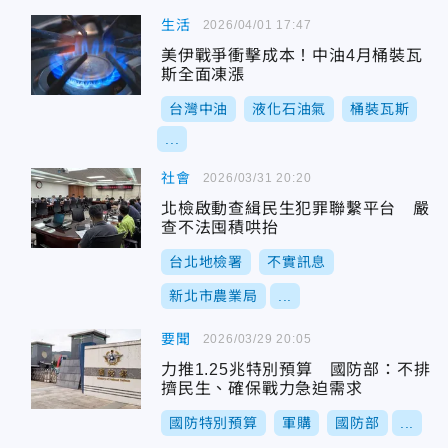
生活
2026/04/01 17:47
美伊戰爭衝擊成本！中油4月桶裝瓦
斯全面凍漲
台灣中油
液化石油氣
桶裝瓦斯
...
社會
2026/03/31 20:20
北檢啟動查緝民生犯罪聯繫平台 嚴
查不法囤積哄抬
台北地檢署
不實訊息
新北市農業局
...
要聞
2026/03/29 20:05
力推1.25兆特別預算 國防部：不排
擠民生、確保戰力急迫需求
國防特別預算
軍購
國防部
...