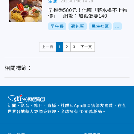
生活
2026/01/08 14:29
早餐盤580元！他嘆「薪水追不上物
價」 網驚：加點蛋要140
早午餐
荷包蛋
民生社區
...
上一頁
1
2
3
下一頁
相關標籤：
新聞、影音、節目、直播、社群及App都深獲網友喜愛，在全
世界各地華人亦頗受歡迎，全球擁有2000萬粉絲。