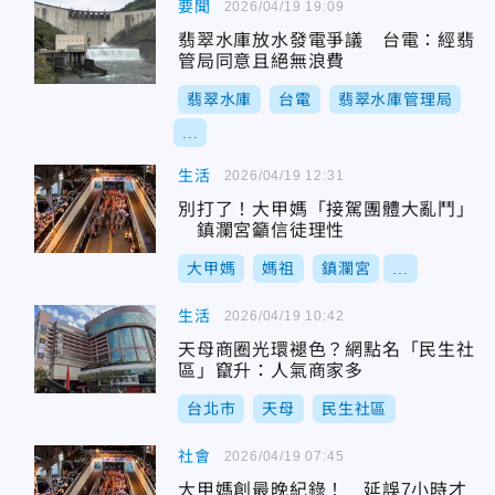
要聞
2026/04/19 19:09
翡翠水庫放水發電爭議 台電：經翡
管局同意且絕無浪費
翡翠水庫
台電
翡翠水庫管理局
...
生活
2026/04/19 12:31
別打了！大甲媽「接駕團體大亂鬥」
鎮瀾宮籲信徒理性
大甲媽
媽祖
鎮瀾宮
...
生活
2026/04/19 10:42
天母商圈光環褪色？網點名「民生社
區」竄升：人氣商家多
台北市
天母
民生社區
社會
2026/04/19 07:45
大甲媽創最晚紀錄！ 延誤7小時才