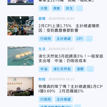
畢業生1270萬 挑戰「穩就業」
大陸
兩會
民生
...
要聞
2026/03/06 18:03
2月CPI上漲1.75% 主計總處曝原
因：受到農曆春節影響
行政院
主計總處
CPI
...
生活
2026/02/28 22:07
液化天然氣3月起調漲3％！一般家庭
支出增 中油：仍吸收成本
中油
液化天然氣
漲價
...
財經
2026/02/05 18:12
物價真的降了嗎？主計總處揭1月CP
I僅0.69% 2月恐飆破2%
行政院
主計總處