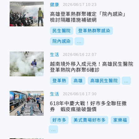
健康
2026/06/17 10:23
高雄登革熱群聚確定「院內感染」
檢討隔離措施補破網
民生醫院
登革熱群聚感染
院內感染
...
生活
2026/06/16 22:07
越南境外移入成元兇！高雄民生醫院
登革熱院內群聚6確診
登革熱
高雄
高雄民生醫院
...
生活
2026/06/16 17:30
618年中慶大戰！好市多全聯狂撒
券 蝦皮瘋搶破盤價
好市多
美式賣場好市多
家樂福
...