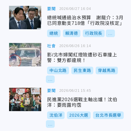
要聞
2026/06/27 16:04
總統喊通過治水預算 謝龍介：3月
已同意動支718億「行政院沒核定」
總統
賴清德
行政院長
...
社會
2026/06/26 16:14
影/北市婦闖紅燈險遭砂石車撞上
警：雙方都違規！
中山北路
民生東路
穿越馬路
...
要聞
2026/06/21 15:45
民進黨2026選戰主軸出爐！沈伯
洋：要雨露均霑
沈伯洋
2026大選
台北市長選舉
...