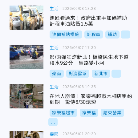
生活
2026/06/08 18:28
運匠看過來！政府出重手加碼補助
計程車油貼衝1.5萬
油價補貼措施
計程車
補助
...
生活
2026/06/07 17:30
影/雨彈狂炸新北！板橋民生地下道
積水9公分 馬路變小河
豪雨
對流雲系
新北市
...
生活
2026/06/06 19:35
在地人崩潰！家樂福超市木柵店租約
到期 驚傳6/30熄燈
家樂福超市
家樂福
結束營業
...
要聞
2026/06/01 20:39