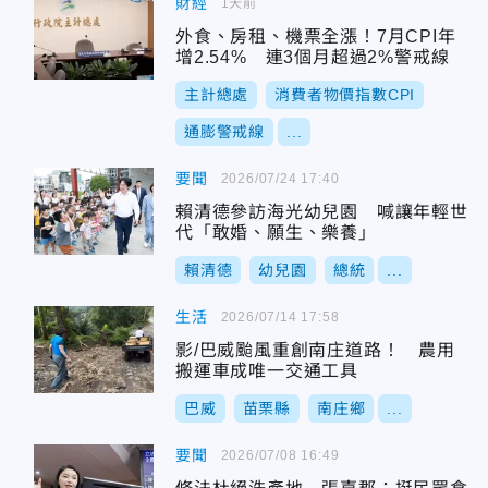
財經
1天前
外食、房租、機票全漲！7月CPI年
增2.54% 連3個月超過2%警戒線
主計總處
消費者物價指數CPI
通膨警戒線
...
要聞
2026/07/24 17:40
賴清德參訪海光幼兒園 喊讓年輕世
代「敢婚、願生、樂養」
賴清德
幼兒園
總統
...
生活
2026/07/14 17:58
影/巴威颱風重創南庄道路！ 農用
搬運車成唯一交通工具
巴威
苗栗縣
南庄鄉
...
要聞
2026/07/08 16:49