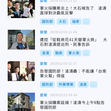
要聞
2025/12/15 12:11
軍火採購案炎上！大石喊告了 凌濤
直球對決霸氣反擊
國防部
大石
福麥
...
要聞
2025/12/15 11:49
遭控「從鞋商花41天變軍火商」 大
石對凌濤提出刑、民事告訴
凌濤
鞋商
軍火商
...
要聞
2025/12/15 11:37
告發國防部！凌濤轟：不能讓「台南
軍火幫」得逞
國防部
炸藥標案
凌濤
...
要聞
2025/12/15 09:49
軍火採購案延燒！凌濤今上午9點告
發國防部