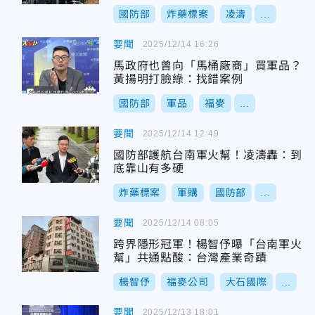
國防部
炸藥標案
凌濤
...
要聞
2025/12/14 16:26
馬政府也曾向「馬桶廠商」買軍品？
黃揚明打臉綠：找錯案例
國防部
軍品
福麥
...
要聞
2025/12/14 12:49
國防部護航台南軍火幫！凌濤轟：到
底靠山有多硬
炸藥標案
軍購
國防部
...
要聞
2025/12/14 08:05
跨界隱形冠軍！楊智伃曝「台南軍火
幫」共通點酸：台灣產業奇蹟
楊智伃
福麥公司
大石國際
...
要聞
2025/12/13 18:01