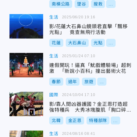
南橫公路
墜谷
搜救
...
生活
2025/06/20 19:16
影/花蓮大石鼻山鏡頭君直擊「飄移
光點」 竟查無飛行活動
花蓮
大石鼻山
光點
...
生活
2025/01/24 07:10
連假開玩！逼真「魷戲體驗場」超刺
激 「新說小百科」撞出藝術火花
春節
過年
旅遊
...
國際
2024/10/04 17:10
影/靠人間凶器護國？金正恩打造超
強特種兵 大秀冰塊腹肌「胸口碎大
石」
北韓
金正恩
特種部隊
...
生活
2024/08/16 08:41