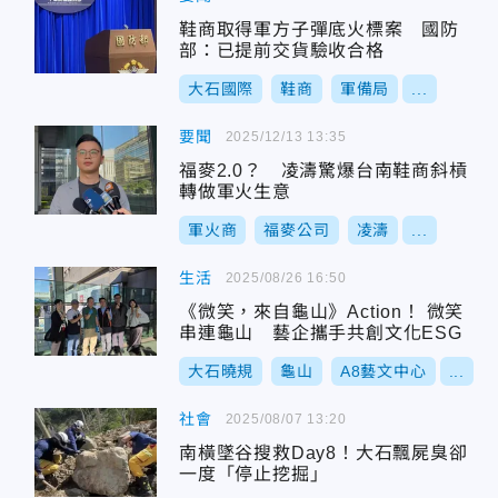
鞋商取得軍方子彈底火標案 國防
部：已提前交貨驗收合格
大石國際
鞋商
軍備局
...
要聞
2025/12/13 13:35
福麥2.0？ 凌濤驚爆台南鞋商斜槓
轉做軍火生意
軍火商
福麥公司
凌濤
...
生活
2025/08/26 16:50
《微笑，來自龜山》Action！ 微笑
串連龜山 藝企攜手共創文化ESG
大石曉規
龜山
A8藝文中心
...
社會
2025/08/07 13:20
南橫墜谷搜救Day8！大石飄屍臭卻
一度「停止挖掘」