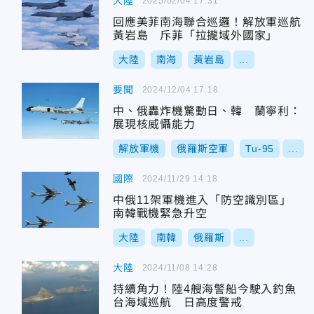
大陸
2025/02/04 17:31
回應美菲南海聯合巡邏！解放軍巡航
黃岩島 斥菲「拉攏域外國家」
大陸
南海
黃岩島
...
要聞
2024/12/04 17:18
中、俄轟炸機驚動日、韓 蘭寧利：
展現核威懾能力
解放軍機
俄羅斯空軍
Tu-95
...
國際
2024/11/29 14:18
中俄11架軍機進入「防空識別區」
南韓戰機緊急升空
大陸
南韓
俄羅斯
...
大陸
2024/11/08 14:28
持續角力！陸4艘海警船今駛入釣魚
台海域巡航 日高度警戒