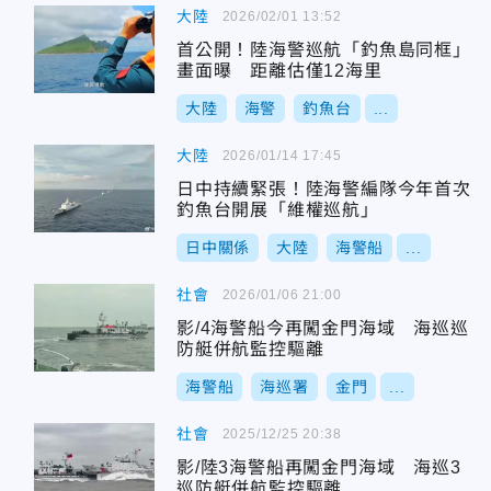
大陸
2026/02/01 13:52
首公開！陸海警巡航「釣魚島同框」
畫面曝 距離估僅12海里
大陸
海警
釣魚台
...
大陸
2026/01/14 17:45
日中持續緊張！陸海警編隊今年首次
釣魚台開展「維權巡航」
日中關係
大陸
海警船
...
社會
2026/01/06 21:00
影/4海警船今再闖金門海域 海巡巡
防艇併航監控驅離
海警船
海巡署
金門
...
社會
2025/12/25 20:38
影/陸3海警船再闖金門海域 海巡3
巡防艇併航監控驅離