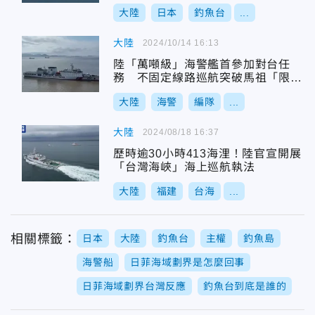
大陸
日本
釣魚台
...
大陸
2024/10/14 16:13
陸「萬噸級」海警艦首參加對台任
務 不固定線路巡航突破馬祖「限制
水域」
大陸
海警
編隊
...
大陸
2024/08/18 16:37
歷時逾30小時413海浬！陸官宣開展
「台灣海峽」海上巡航執法
大陸
福建
台海
...
相關標籤：
日本
大陸
釣魚台
主權
釣魚島
海警船
日菲海域劃界是怎麼回事
日菲海域劃界台灣反應
釣魚台到底是誰的