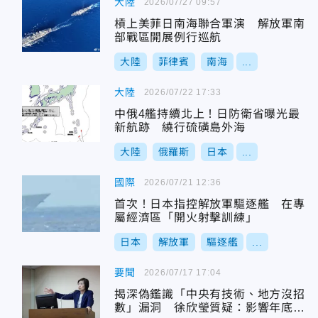
大陸
2026/07/27 09:57
槓上美菲日南海聯合軍演 解放軍南
部戰區開展例行巡航
大陸
菲律賓
南海
...
大陸
2026/07/22 17:33
中俄4艦持續北上！日防衛省曝光最
新航跡 繞行硫磺島外海
大陸
俄羅斯
日本
...
國際
2026/07/21 12:36
首次！日本指控解放軍驅逐艦 在專
屬經濟區「開火射擊訓練」
日本
解放軍
驅逐艦
...
要聞
2026/07/17 17:04
揭深偽鑑識「中央有技術、地方沒招
數」漏洞 徐欣瑩質疑：影響年底選