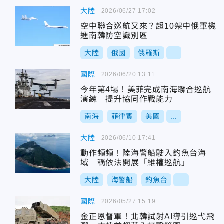
大陸
2026/06/27 17:02
空中聯合巡航又來？超10架中俄軍機
進南韓防空識別區
大陸
俄國
俄羅斯
...
國際
2026/06/20 13:11
今年第4場！美菲完成南海聯合巡航
演練 提升協同作戰能力
南海
菲律賓
美國
...
大陸
2026/06/10 17:41
動作頻頻！陸海警船駛入釣魚台海
域 稱依法開展「維權巡航」
大陸
海警船
釣魚台
...
國際
2026/05/27 15:19
金正恩督軍！北韓試射AI導引巡弋飛