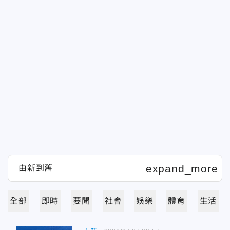
全部
即時
要聞
社會
娛樂
體育
生活