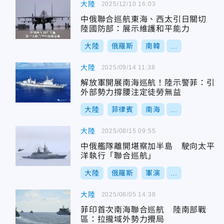
大陸
2025/12/10 16:03
中俄聯合巡航東海、西太引日關切
陸國防部：展示維護和平能力
大陸
俄羅斯
南韓
...
大陸
2025/09/14 11:38
解放軍開展南海巡航！陸示警菲：引
外部勢力撐腰注定徒勞無益
大陸
菲律賓
南海
...
大陸
2025/08/15 09:55
中俄艦隊離開堪察加半島 駛向太平
洋執行「聯合巡航」
大陸
俄羅斯
軍演
...
大陸
2025/08/05 14:38
菲印首次南海聯合巡航 陸南部戰
區：拉攏域外勢力攪局