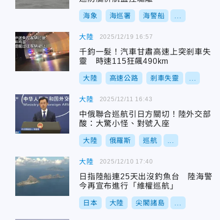
海象
海巡署
海警船
...
大陸
2025/12/19 16:57
千鈞一髮！汽車甘肅高速上突剎車失
靈 時速115狂飆490km
大陸
高速公路
剎車失靈
...
大陸
2025/12/11 16:43
中俄聯合巡航引日方關切！陸外交部
酸：大驚小怪、對號入座
大陸
俄羅斯
巡航
...
大陸
2025/12/10 17:40
日指陸船連25天出沒釣魚台 陸海警
今再宣布進行「維權巡航」
日本
大陸
尖閣諸島
...