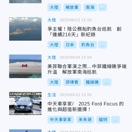
大陸
解放軍
南海
...
大陸
2025/06/22 15:26
爭主權！陸公務船釣魚台巡航 創
「連續216天」新紀錄
大陸
日本
釣魚台
...
大陸
2025/04/30 15:04
美菲聯合軍演之際…中菲鐵線礁爭端
升溫 解放軍南海巡航
大陸
菲律賓
鐵線礁
...
生活
2025/03/12 13:56
中天車享家/ 2025 Ford Focus 的
進化與超值新選擇！
中天車享家
朱朱哥
福特
...