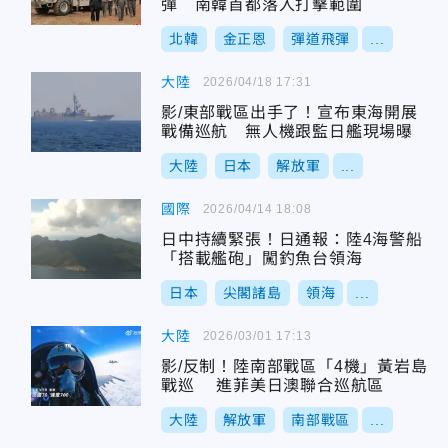
彈 南韓首都落入打擊範圍
北韓
金正恩
彈道飛彈
...
大陸
2026/04/18 17:31
影/東部戰區出手了！宣布東海開展
戰備巡航 無人機跟監日艦現場曝
大陸
日本
解放軍
...
國際
2026/04/14 18:08
日中持續緊張！日通報：陸4海警船
「搭載艦砲」闖釣魚台領海
日本
尖閣諸島
領海
...
大陸
2026/03/01 17:13
影/反制！陸南部戰區「4機」黃岩島
戰巡 進菲美日澳聯合巡航區
大陸
解放軍
南部戰區
...