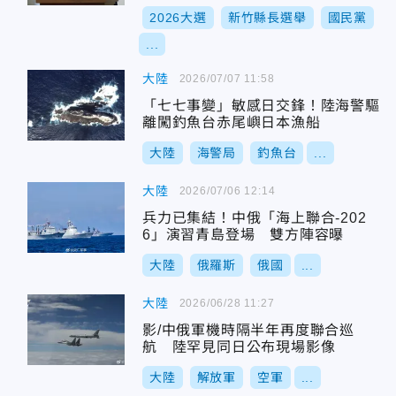
舉恐動搖民主
2026大選
新竹縣長選舉
國民黨
...
大陸
2026/07/07 11:58
「七七事變」敏感日交鋒！陸海警驅
離闖釣魚台赤尾嶼日本漁船
大陸
海警局
釣魚台
...
大陸
2026/07/06 12:14
兵力已集結！中俄「海上聯合-202
6」演習青島登場 雙方陣容曝
大陸
俄羅斯
俄國
...
大陸
2026/06/28 11:27
影/中俄軍機時隔半年再度聯合巡
航 陸罕見同日公布現場影像
大陸
解放軍
空軍
...