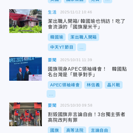
生活
2025/11/12 10:46
潔出職人開箱/ 韓國瑜也悄訪！吃了
會流淚的「國旗屋米干」
韓國瑜
潔出職人開箱
中天YT節目
...
要聞
2025/10/31 11:39
國旗現身APEC領袖峰會！ 韓國點
名台灣是「競爭對手」
APEC領袖峰會
林信義
晶片戰
...
要聞
2025/10/30 09:58
割毀國旗非言論自由！3台獨主張者
高院改判有罪
國旗
高等法院
言論自由