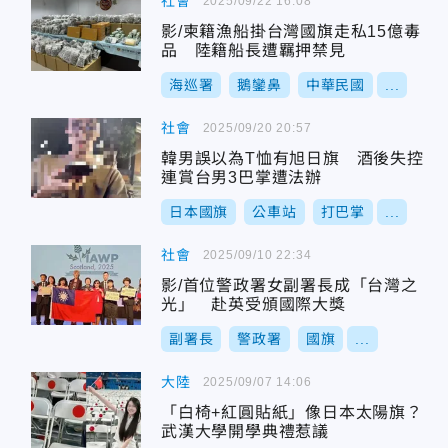
社會
2025/09/22 16:08
影/柬籍漁船掛台灣國旗走私15億毒
品 陸籍船長遭羈押禁見
海巡署
鵝鑾鼻
中華民國
...
社會
2025/09/20 20:57
韓男誤以為T恤有旭日旗 酒後失控
連賞台男3巴掌遭法辦
日本國旗
公車站
打巴掌
...
社會
2025/09/10 22:34
影/首位警政署女副署長成「台灣之
光」 赴英受頒國際大獎
副署長
警政署
國旗
...
大陸
2025/09/07 14:06
「白椅+紅圓貼紙」像日本太陽旗？
武漢大學開學典禮惹議