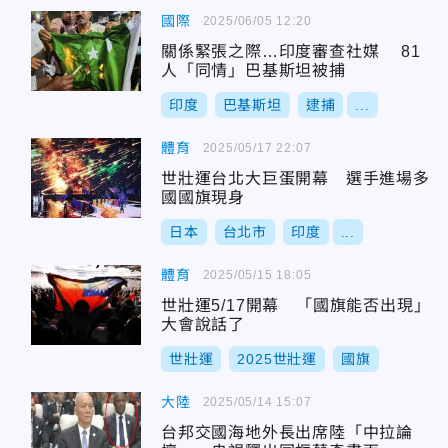
國際
2025/06/05 12:20
關係緊張之際…印度審查社媒 81
人「同情」巴基斯坦被捕
印度
巴基斯坦
逮捕
...
體育
2025/05/17 22:07
世壯運台北大巨蛋開幕 選手進場多
國國旗現身
日本
台北市
印度
...
體育
2025/05/15 18:05
世壯運5/17開幕 「國旗能否出現」
大會說話了
世壯運
2025世壯運
國旗
大陸
2025/05/14 15:07
台邦交國海地外長出席陸「中拉論