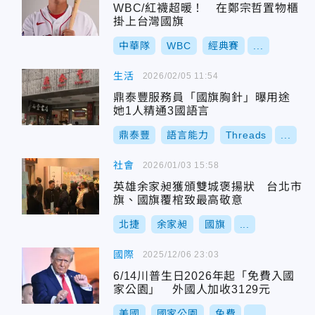
WBC/紅襪超暖！ 在鄭宗哲置物櫃
掛上台灣國旗
中華隊
WBC
經典賽
...
生活
2026/02/05 11:54
鼎泰豐服務員「國旗胸針」曝用途
她1人精通3國語言
鼎泰豐
語言能力
Threads
...
社會
2026/01/03 15:58
英雄余家昶獲頒雙城褒揚狀 台北市
旗、國旗覆棺致最高敬意
北捷
余家昶
國旗
...
國際
2025/12/06 23:03
6/14川普生日2026年起「免費入國
家公園」 外國人加收3129元
美國
國家公園
免費
...