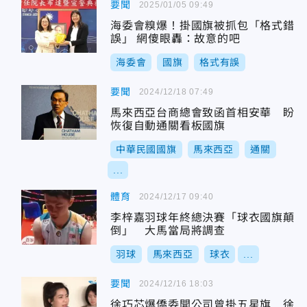
要聞
2025/01/05 09:49
海委會糗爆！掛國旗被抓包「格式錯
誤」 網傻眼轟：故意的吧
海委會
國旗
格式有誤
要聞
2024/12/18 07:49
馬來西亞台商總會致函首相安華 盼
恢復自動通關看板國旗
中華民國國旗
馬來西亞
通關
...
體育
2024/12/17 09:40
李梓嘉羽球年終總決賽「球衣國旗顛
倒」 大馬當局將調查
羽球
馬來西亞
球衣
...
要聞
2024/12/16 18:03
徐巧芯爆僑委開公司曾掛五星旗 徐