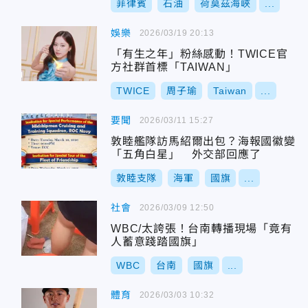
菲律賓
石油
荷莫茲海峽
...
娛樂
2026/03/19 20:13
「有生之年」粉絲感動！TWICE官
方社群首標「TAIWAN」
TWICE
周子瑜
Taiwan
...
要聞
2026/03/11 15:27
敦睦艦隊訪馬紹爾出包？海報國徽變
「五角白星」 外交部回應了
敦睦支隊
海軍
國旗
...
社會
2026/03/09 12:50
WBC/太誇張！台南轉播現場「竟有
人蓄意踐踏國旗」
WBC
台南
國旗
...
體育
2026/03/03 10:32