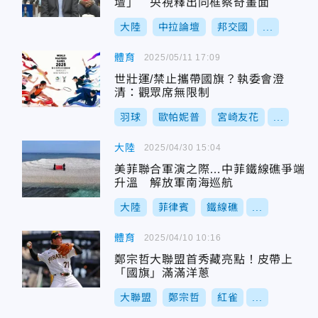
壇」 央視釋出同框蔡奇畫面
大陸
中拉論壇
邦交國
...
體育
2025/05/11 17:09
世壯運/禁止攜帶國旗？執委會澄
清：觀眾席無限制
羽球
歐帕妮普
宮崎友花
...
大陸
2025/04/30 15:04
美菲聯合軍演之際…中菲鐵線礁爭端
升溫 解放軍南海巡航
大陸
菲律賓
鐵線礁
...
體育
2025/04/10 10:16
鄭宗哲大聯盟首秀藏亮點！皮帶上
「國旗」滿滿洋蔥
大聯盟
鄭宗哲
紅雀
...