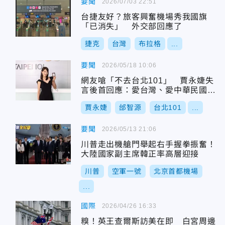
要聞
2026/07/03 22:51
台捷友好？旅客興奮機場秀我國旗
「已消失」 外交部回應了
捷克
台灣
布拉格
...
要聞
2026/05/18 10:06
網友嗆「不去台北101」 賈永婕失
言後首回應：愛台灣、愛中華民國是
同一國！
賈永婕
邰智源
台北101
...
要聞
2026/05/13 21:06
川普走出機艙門舉起右手握拳振奮！
大陸國家副主席韓正率高層迎接
川普
空軍一號
北京首都機場
...
國際
2026/04/26 16:33
糗！英王查爾斯訪美在即 白宮周邊