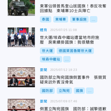
柬軍佔領普馬奎山拔國旗！泰反攻奪
回據點 柬埔寨10士兵陣亡
泰國
柬埔寨
軍事設施
...
體育
2025/07/25 11:08
世大運/埃森中繼站遭當地市府施
壓 房東續掛國旗：我很驕傲
世大運
德國萊茵魯爾世大運
埃森中繼站
...
要聞
2025/07/12 18:23
國防部立陶宛國旗倒置事件 張競質
疑來訪外賓沒骨氣
國防部
立陶宛
國旗
...
要聞
2025/07/09 07:46
倒置立陶宛國旗 國防部：誠摯道歉