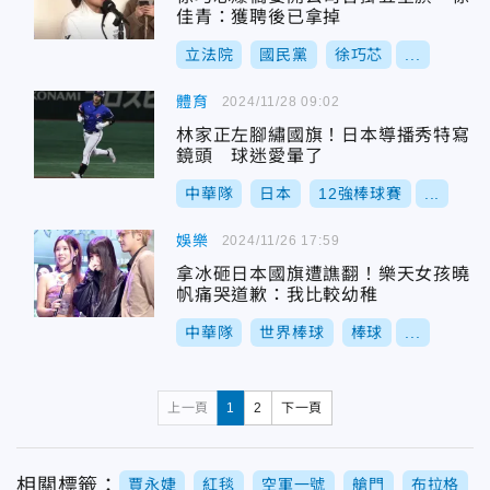
佳青：獲聘後已拿掉
立法院
國民黨
徐巧芯
...
體育
2024/11/28 09:02
林家正左腳繡國旗！日本導播秀特寫
鏡頭 球迷愛暈了
中華隊
日本
12強棒球賽
...
娛樂
2024/11/26 17:59
拿冰砸日本國旗遭譙翻！樂天女孩曉
帆痛哭道歉：我比較幼稚
中華隊
世界棒球
棒球
...
上一頁
1
2
下一頁
相關標籤：
賈永婕
紅毯
空軍一號
艙門
布拉格