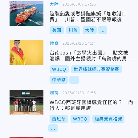
大陸
2025/03/07 17:25
陸製船隻或懸掛陸旗擬「加收港口
費」 川普：盟國若不跟等報復
美國
川普
大陸
...
體育
2025/02/26 14:14
台南Josh「玄學火出國」！貼文被
灌爆 國外主播親封「烏鴉嘴的男
人」
WBCQ
世界棒球經典賽資格賽
中華隊
...
體育
2025/02/23 10:55
WBCQ西班牙國旗感覺怪怪的？ 內
行人：那是民用旗
西班牙
WBCQ
經典賽資格賽
...