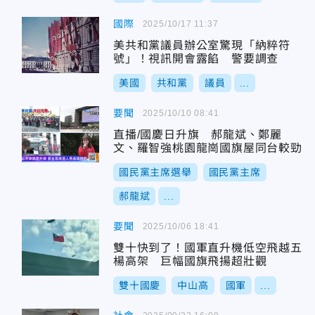
國際
2025/10/17 11:37
美共和黨議員辦公室驚現「納粹符
號」！視訊開會露餡 警要調查
美國
共和黨
議員
...
要聞
2025/10/10 08:41
直播/國慶日升旗 郝龍斌、鄭麗
文、羅智強桃園龍崗國旗屋同台較勁
國民黨主席選舉
國民黨主席
郝龍斌
...
要聞
2025/10/06 18:41
雙十快到了！國軍直升機低空飛越五
楊高架 巨幅國旗飛揚超壯觀
雙十國慶
中山高
國軍
...