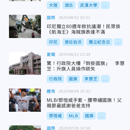
大陸
湖北
武漢大學
...
國際
2025/08/31 20:51
印尼獨立80週年掀抗議潮！民眾掛
《航海王》海賊旗表達不滿
印尼
普拉伯沃
獨立紀念日
...
要聞
2025/08/12 22:39
驚！行政院大樓「倒掛國旗」 李慧
芝：升旗人員操作疏失
行政院
國旗
李慧芝
...
體育
2025/08/09 10:32
MLB/鄧愷威手套、腰帶繡國旗！父
親節最感謝爸爸支持
鄧愷威
MLB
國旗
...
國際
2025/07/26 14:56