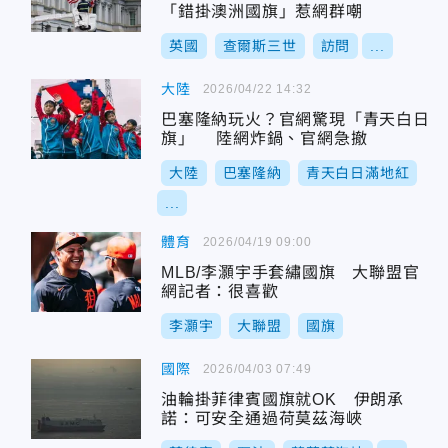
「錯掛澳洲國旗」惹網群嘲
英國
查爾斯三世
訪問
...
大陸
2026/04/22 14:32
巴塞隆納玩火？官網驚現「青天白日
旗」 陸網炸鍋、官網急撤
大陸
巴塞隆納
青天白日滿地紅
...
體育
2026/04/19 09:00
MLB/李灝宇手套繡國旗 大聯盟官
網記者：很喜歡
李灝宇
大聯盟
國旗
國際
2026/04/03 07:49
油輪掛菲律賓國旗就OK 伊朗承
諾：可安全通過荷莫茲海峽