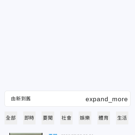
全部
即時
要聞
社會
娛樂
體育
生活