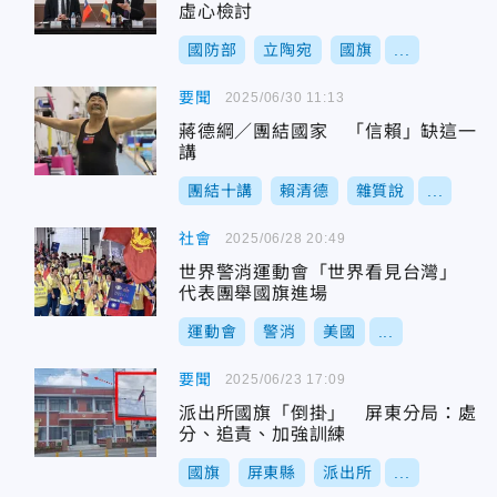
虛心檢討
國防部
立陶宛
國旗
...
要聞
2025/06/30 11:13
蔣德綱／團結國家 「信賴」缺這一
講
團結十講
賴清德
雜質說
...
社會
2025/06/28 20:49
世界警消運動會「世界看見台灣」
代表團舉國旗進場
運動會
警消
美國
...
要聞
2025/06/23 17:09
派出所國旗「倒掛」 屏東分局：處
分、追責、加強訓練
國旗
屏東縣
派出所
...