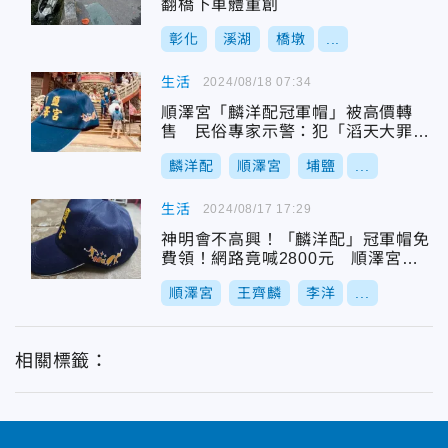
翻橋下車體重創
彰化
溪湖
橋墩
...
生活
2024/08/18 07:34
順澤宮「麟洋配冠軍帽」被高價轉
售 民俗專家示警：犯「滔天大罪」
會下地獄
麟洋配
順澤宮
埔鹽
...
生活
2024/08/17 17:29
神明會不高興！「麟洋配」冠軍帽免
費領！網路竟喊2800元 順澤宮說
話了
順澤宮
王齊麟
李洋
...
相關標籤：