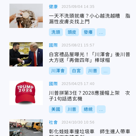
健康
2025/09/04 14:35
一天不洗頭就癢？小心越洗越糟 脂
漏性皮膚炎找上門
洗頭
頭皮
發癢
...
國際
2025/08/21 15:57
白宮禮品屋曝光！「川澤會」後川普
大方送「再做四年」棒球帽
川澤會
白宮
川普
...
國際
2025/04/25 17:40
川普拼第3任？2028應援帽上架 次
子1句話透玄機
美國
川普
總統
...
社會
2024/10/30 10:56
彰化娃娃車撞垃圾車 師生連人帶車