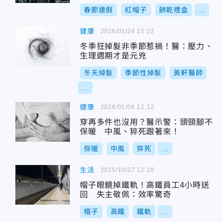
春節連假
紅帽子
餅乾禮盒
...
健康
2026/01/24 15:22
冬季狂掉髮非季節惹禍！醫：壓力、
生理週期才是元兇
冬天掉髮
季節性掉髮
黃軒醫師
...
健康
2026/01/06 12:12
穿再多件也沒用？醫示警：頭頸腳不
保暖 中風、猝死跟著來！
保暖
中風
猝死
...
生活
2025/10/27 12:28
帽子眼鏡掉鐵軌！高鐵員工4小時送
回 失主敬佩：效率驚奇
帽子
高鐵
鐵軌
...