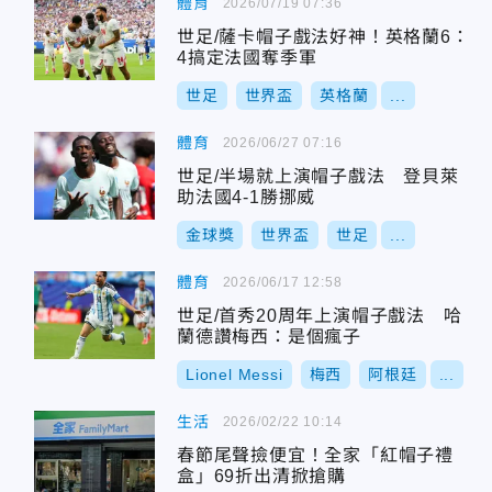
體育
2026/07/19 07:36
世足/薩卡帽子戲法好神！英格蘭6：
4搞定法國奪季軍
世足
世界盃
英格蘭
...
體育
2026/06/27 07:16
世足/半場就上演帽子戲法 登貝萊
助法國4-1勝挪威
金球獎
世界盃
世足
...
體育
2026/06/17 12:58
世足/首秀20周年上演帽子戲法 哈
蘭德讚梅西：是個瘋子
Lionel Messi
梅西
阿根廷
...
生活
2026/02/22 10:14
春節尾聲撿便宜！全家「紅帽子禮
盒」69折出清掀搶購