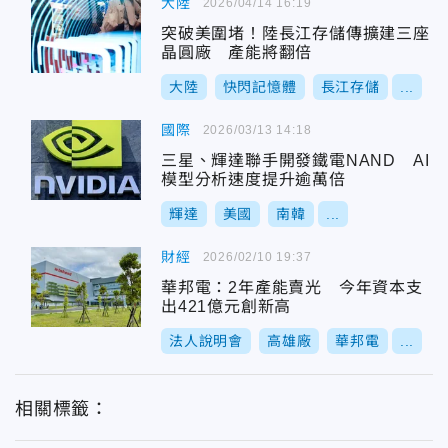
大陸
2026/04/14 16:19
突破美圍堵！陸長江存儲傳擴建三座
晶圓廠 產能將翻倍
大陸
快閃記憶體
長江存儲
...
國際
2026/03/13 14:18
三星、輝達聯手開發鐵電NAND AI
模型分析速度提升逾萬倍
輝達
美國
南韓
...
財經
2026/02/10 19:37
華邦電：2年產能賣光 今年資本支
出421億元創新高
法人說明會
高雄廠
華邦電
...
相關標籤：