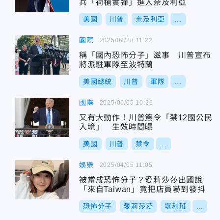
兵「荷槍實彈」進入奈及利亞
美國
川普
奈及利亞
...
國際
2025/09/28 11:22
稱「國內恐怖分子」滋事 川普宣布
將派駐軍隊至波特蘭
美國總統
川普
軍隊
...
國際
2025/06/05 10:26
又有大動作！川普簽令「禁12國公民
入境」 生效時間曝
美國
川普
禁令
...
娛樂
2025/04/05 11:05
被當成恐怖分子？愛莉莎莎出國說
「來自Taiwan」竟把店員嚇到發抖
恐怖分子
愛莉莎莎
塔利班
...