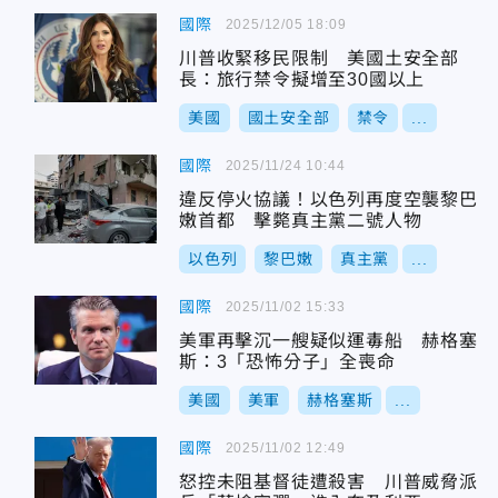
國際
2025/12/05 18:09
川普收緊移民限制 美國土安全部
長：旅行禁令擬增至30國以上
美國
國土安全部
禁令
...
國際
2025/11/24 10:44
違反停火協議！以色列再度空襲黎巴
嫩首都 擊斃真主黨二號人物
以色列
黎巴嫩
真主黨
...
國際
2025/11/02 15:33
美軍再擊沉一艘疑似運毒船 赫格塞
斯：3「恐怖分子」全喪命
美國
美軍
赫格塞斯
...
國際
2025/11/02 12:49
怒控未阻基督徒遭殺害 川普威脅派