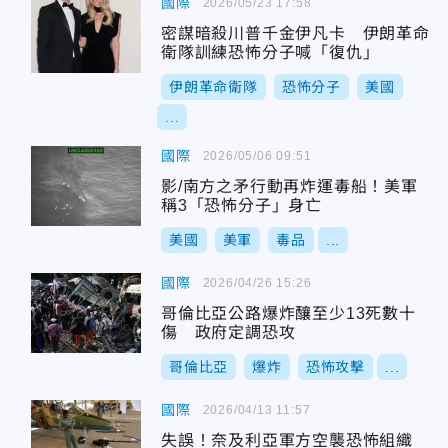
國際
2026/05/23 17:58
密謀暗殺川普千金伊凡卡 伊朗革命
衛隊訓練恐怖分子喊「復仇」
伊朗革命衛隊
恐怖分子
美國
...
國際
2026/05/06 09:51
影/南方之矛行動再炸運毒船！美軍
稱3「恐怖分子」身亡
美國
美軍
毒品
...
國際
2026/04/26 15:26
哥倫比亞公路爆炸釀至少13死數十
傷 政府定調恐攻
哥倫比亞
爆炸
恐怖攻擊
...
國際
2026/04/13 11:57
失誤！奈及利亞軍方空襲恐怖組織