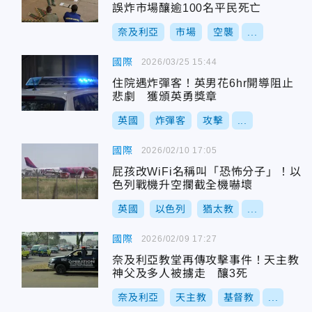
誤炸市場釀逾100名平民死亡
奈及利亞
市場
空襲
...
國際
2026/03/25 15:44
住院遇炸彈客！英男花6hr開導阻止
悲劇 獲頒英勇獎章
英國
炸彈客
攻擊
...
國際
2026/02/10 17:05
屁孩改WiFi名稱叫「恐怖分子」！以
色列戰機升空攔截全機嚇壞
英國
以色列
猶太教
...
國際
2026/02/09 17:27
奈及利亞教堂再傳攻擊事件！天主教
神父及多人被擄走 釀3死
奈及利亞
天主教
基督教
...