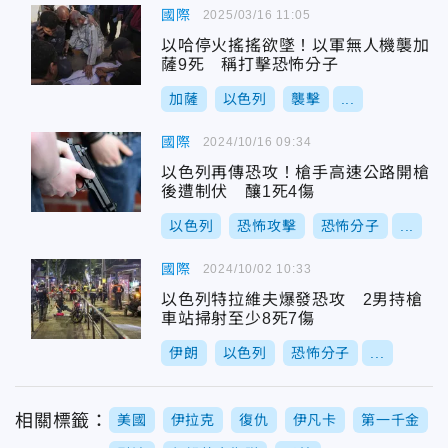
國際
2025/03/16 11:05
以哈停火搖搖欲墜！以軍無人機襲加
薩9死 稱打擊恐怖分子
加薩
以色列
襲擊
...
國際
2024/10/16 09:34
以色列再傳恐攻！槍手高速公路開槍
後遭制伏 釀1死4傷
以色列
恐怖攻擊
恐怖分子
...
國際
2024/10/02 10:33
以色列特拉維夫爆發恐攻 2男持槍
車站掃射至少8死7傷
伊朗
以色列
恐怖分子
...
相關標籤：
美國
伊拉克
復仇
伊凡卡
第一千金